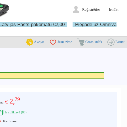
Reģistrēties
Ienākt
Latvijas Pasts pakomātu €2,00
Piegāde uz Omniva
Akcijas
Jūsu izlase
Grozs:
tukšs
Pasūtīt
79
2,
€
ena:
Ir noliktavā (88)
Jūsu izlase