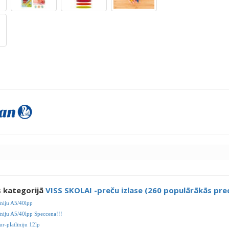
s kategorijā
VISS SKOLAI -preču izlase (260 populārākās pre
īniju A5/40lpp
īniju A5/40lpp Speccena!!!
ur-platlīniju 12lp