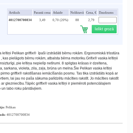
Artikuls
Parastā cena
Atlaide
Noliktavā
Cena, €
Daudzums
4012700700834
3,49
0,70 (20%)
88
2,79
Ielikt grozā
 krītiņi Pelikan griffix® īpaši izstrādāti bērnu rokām. Ergonomiskā trīsstūra
 , kas pielāgots bērnu rokām, atbalsta bērna motoriku.
Grifix® vaska krītiņii
nsizturīgi, pie krītiņa nepielīp netīrumi.
8 spilgtas krāsas ir dzeltena,
a, sarkana, violeta, zila, zaļa, brūna un melna.
Šie Pelikan vaska krītiņi
 pirmo griffix® rakstīšanas iemācīšanās posmu. Tas tika izstrādāts kopā ar
rtiem, lai jau no paša sākuma palīdzētu mācīties rakstīt. Jo mācīties rakstīt
 ar glezniecību.
Tāpēc griffix® vaska krītiņi ir piemēroti potenciālajiem
o un labo roku pārstāvjiem.
ājs:
Pelikan
ods:
4012700700834