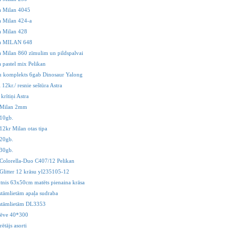
a Milan 4045
 Milan 424-a
a Milan 428
a MILAN 648
 Milan 860 zīmulim un pildspalvai
 pastel mix Pelikan
 komplekts 6gab Dinosaur Yalong
i 12kr./ resnie seštūra Astra
 krītiņi Astra
i Milan 2mm
 10gb.
12kr Milan otas tipa
 20gb.
 30gb.
 Colorella-Duo C407/12 Pelikan
 Glitter 12 krāsu yl235105-12
ktnis 63x50cm matēts pienaina krāsa
stāmlietām apaļa sudraba
kstāmlietām DL3353
lēve 40*300
ētājs asorti