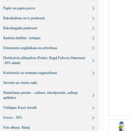
Papīrs un papīra preces
Rakstāmlietas un to piederumi
Rakstāmgalda piederumi
Radošai darbībai - hobijam
Dokumentu uzglabāšana un arhivēšana
Ekskluzīvās pildspalvas (Parker, Regal,Fuliwen,Waterman)
-20% atlaide
Konferenču un semināru organizēšanai
Sieviešu un vīriešu maki
Marķēšanas pistoles – uzlīmes, tekstilpistoles, uzlīmju
aplikātori
Veidlapas-Kases žurnāli
Sveces - 50%
Foto albumi. Rāmji