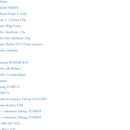
klasei
.klasei FREKO
klasei Freko 4 veidu
niju 1.-2.klasei 12lp
niju 18lpp Freko
ērs -šaurlīniju 12lp
ērs-šaur-platlīniju 12lp
ape Herlitz 18.5*23cm meitene
feles cirkulim
V
r zīmuli AVATAR sb18
ffix zils Pelikan
rlitz (5 sastāvdaļas)
āsains
Yalong YL88113
YL88115
ineālu komplekts Yalong YL213363
mata skolēnu EXE
a + asinamais Yalong YL90059
a + asinamais Yalong YL90059
a MILAN 1012
a Milan 230