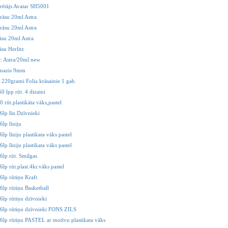
rētājs Avatar SH5001
rāsu 20ml Astra
rāsu 20ml Astra
āsu 20ml Astra
su Herlitz
r. Astra/20ml new
 nazis 9mm
 220grami Folia krāsainie 1 gab.
0 lpp rūt. 4 dizaini
 rūt.plastikāta vāks,pastel
6lp līn.Dzīvnieki
lp līniju
lp līniju plastikata vāks pastel
lp līniju plastikata vāks pastel
6lp rūt. Smilgas
lp rūt.plast.4kr.vāks pastel
6lp rūtiņu Kraft
6lp rūtiņu Basketball
6lp rūtiņu dzīvnieki
6lp rūtiņu dzīvnieki FONS ZILS
6lp rūtiņu PASTEL ar motīvu plastikata vāks