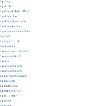
lp. līniju
lp.rūt. 4diz.
8lp rūtiņu 4 dizaini FREKO
8lp rūtiņu Flora
8lp rūtiņu glancēts vāks
8lp rūtiņu Vecrīga
8lp.rūtiņu laminēta krāsaina
8lpp līnīju
8lpp līnīju 4 veidu
0 rūtiņu Astra
4 rūtiņu Happy JT6125-3
64 rūtiņu YL136125
0 rūtiņu
80 rūtiņu 300006682
80 rūtiņu 300006683
6lp līn. FREKO 4.dizaini
lp līn. Office
6lp līn.Smaidiņi
96lp līniju EKO ĀDA
6lp rūt. Graphic
6lp rūtiņu
6lp rūtiņu