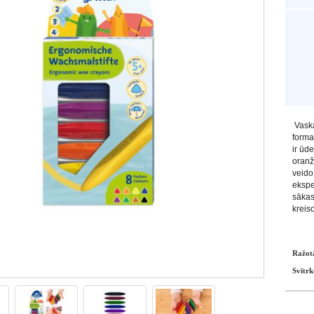
Vaska
forma
ir ūde
oranž
veido
ekspe
sākas
kreis
Ražot
Svītrk