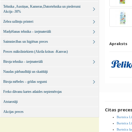
Tehnika ,Austiņas, Kameras,Datortehnika un piederumi
Akcija -30%
Zebra uzlīmju printeri
Marķēšanas tehnika – izejmateriāli
Saimniecības un higiēnas preces
Apraksts
Preces māksliniekiem (Akrila krāsas -Kanvas)
Biroja tehnika – izejmateriāli
Naudas pārbaudītāji un skaitītāji
Biroja mēbeles – grīdas segumi
Freko dāvanu kartes atlaides nepiemērojas
Atstarotāji
Citas prece
Akcijas preces
Burtnīca L
Burtnīca L
Burtnīca ša