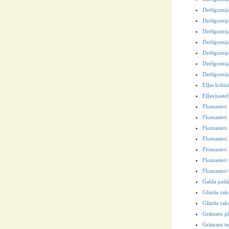
Dzēšgumij
Dzēšgumija
Dzēšgumij
Dzēšgumij
Dzēšgumija
Dzēšgumija
Dzēšgumiju
Eļļas krītiņ
Eļļas/pasteļ
Flomaster
Flomasteri
Flomasteri 
Flomasteri
Flomasteri
Flomasteri
Flomasteri
Galda pali
Glāzīte rak
Glāzīte ra
Grāmatu p
Grāmatu tur