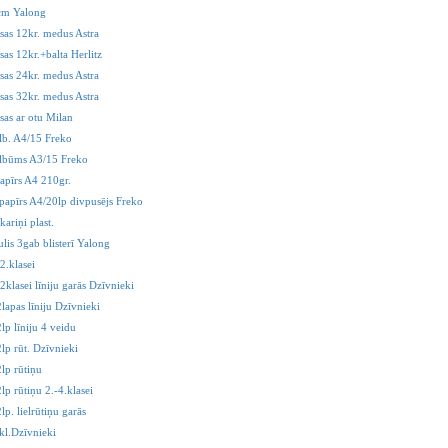
cm Yalong
sas 12kr. medus Astra
as 12kr.+balta Herlitz
sas 24kr. medus Astra
sas 32kr. medus Astra
sas ar otu Milan
lb. A4/15 Freko
lbūms A3/15 Freko
apīrs A4 210gr.
 papīrs A4/20lp divpusējs Freko
kariņi plast.
ulis 3gab blisterī Yalong
2.klasei
2klasei līniju garās Dzīvnieki
lapas līniju Dzīvnieki
lp līniju 4 veidu
lp rūt. Dzīvnieki
lp rūtiņu
lp rūtiņu 2.-4.klasei
lp. lielrūtiņu garās
kl.Dzīvnieki