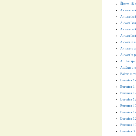
Šķēres 18 
Akvareļkrā
Akvareļkrās
Akvareļkrā
Akvareļkrā
Akvareļkrā
Akvareļu a
Akvareļu a
Akvareļu p
Aplikāciju
Atslēgu pie
Baltais zīm
Burtnīca 1-
Burtnīca 1-
Burtnīca 12
Burtnīca 12
Burtnīca 12
Burtnīca 12
Burtnīca 12
Burtnīca 12
Burtnīca 3.