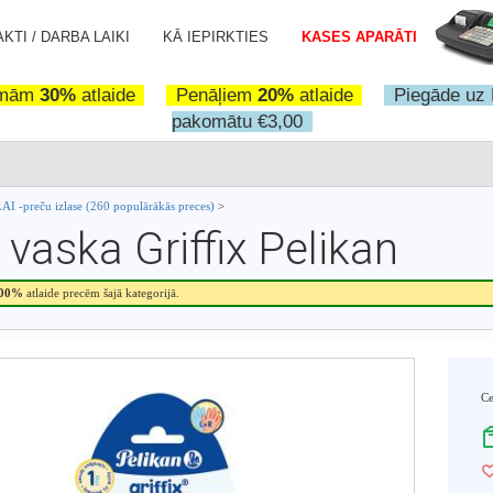
KTI / DARBA LAIKI
KĀ IEPIRKTIES
KASES APARĀTI
omām
30%
atlaide
Penāļiem
20%
atlaide
Piegāde uz 
pakomātu €3,00
I -preču izlase (260 populārākās preces)
>
i vaska Griffix Pelikan
.00%
atlaide precēm šajā kategorijā.
C