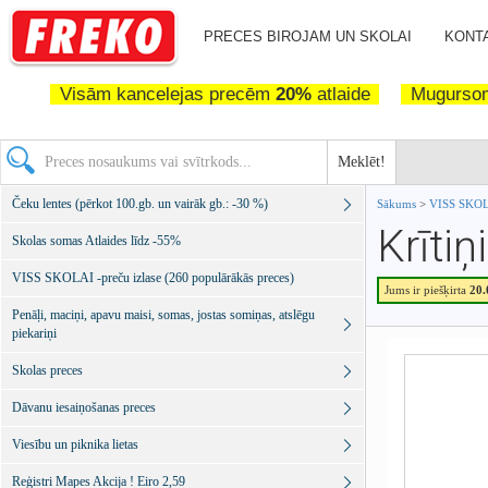
PRECES BIROJAM UN SKOLAI
KONTA
Visām kancelejas precēm
20%
atlaide
Mugurs
Meklēt!
Čeku lentes (pērkot 100.gb. un vairāk gb.: -30 %)
Sākums
>
VISS SKOLA
Krītiņ
Skolas somas Atlaides līdz -55%
VISS SKOLAI -preču izlase (260 populārākās preces)
Jums ir piešķirta
20
Penāļi, maciņi, apavu maisi, somas, jostas somiņas, atslēgu
piekariņi
Skolas preces
Dāvanu iesaiņošanas preces
Viesību un piknika lietas
Reģistri Mapes Akcija ! Eiro 2,59