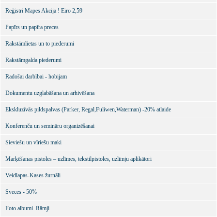
Reģistri Mapes Akcija ! Eiro 2,59
Papīrs un papīra preces
Rakstāmlietas un to piederumi
Rakstāmgalda piederumi
Radošai darbībai - hobijam
Dokumentu uzglabāšana un arhivēšana
Ekskluzīvās pildspalvas (Parker, Regal,Fuliwen,Waterman) -20% atlaide
Konferenču un semināru organizēšanai
Sieviešu un vīriešu maki
Marķēšanas pistoles – uzlīmes, tekstilpistoles, uzlīmju aplikātori
Veidlapas-Kases žurnāli
Sveces - 50%
Foto albumi. Rāmji