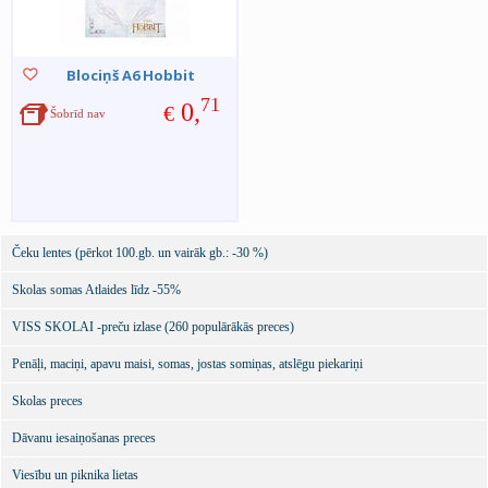
Blociņš A6 Hobbit
71
0,
€
Šobrīd nav
Čeku lentes (pērkot 100.gb. un vairāk gb.: -30 %)
Skolas somas Atlaides līdz -55%
VISS SKOLAI -preču izlase (260 populārākās preces)
Penāļi, maciņi, apavu maisi, somas, jostas somiņas, atslēgu piekariņi
Skolas preces
Dāvanu iesaiņošanas preces
Viesību un piknika lietas