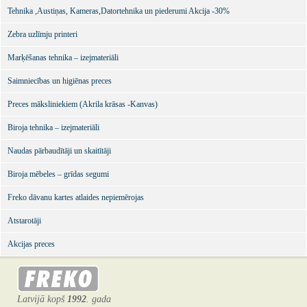
Tehnika ,Austiņas, Kameras,Datortehnika un piederumi Akcija -30%
Zebra uzlīmju printeri
Marķēšanas tehnika – izejmateriāli
Saimniecības un higiēnas preces
Preces māksliniekiem (Akrila krāsas -Kanvas)
Biroja tehnika – izejmateriāli
Naudas pārbaudītāji un skaitītāji
Biroja mēbeles – grīdas segumi
Freko dāvanu kartes atlaides nepiemērojas
Atstarotāji
Akcijas preces
Latvijā kopš
1992
. gada