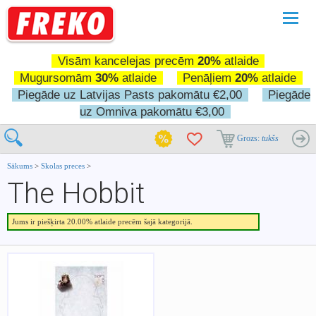
Pārslē
navigā
Visām kancelejas precēm
20%
atlaide
Mugursomām
30%
atlaide
Penāļiem
20%
atlaide
Piegāde uz Latvijas Pasts pakomātu €2,00
Piegāde
uz Omniva pakomātu €3,00
Grozs:
tukšs
Sākums
>
Skolas preces
>
The Hobbit
Jums ir piešķirta 20.00% atlaide precēm šajā kategorijā.