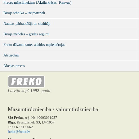
Preces māksliniekiem (Akrila krāsas -Kanvas)
Biroja tehnika – izejmateriāli
Naudas pārbaudītāji un skaitītāji
Biroja mēbeles – grīdas segumi
Freko dāvanu kartes atlaides nepiemērojas
Atstarotāji
Akcijas preces
Latvijā kopš
1992
. gada
Mazumtirdzniecība / vairumtirdzniecība
SIA Freko
, reģ. Nr. 40003091957
Rīga
, Krustpils iela 93, LV-1057
+371 67 812 662
freko@freko.lv