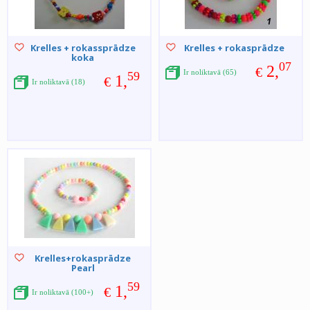
Krelles + rokassprādze
Krelles + rokasprādze
koka
07
2,
€
Ir noliktavā (65)
59
1,
€
Ir noliktavā (18)
Krelles+rokasprādze
Pearl
59
1,
€
Ir noliktavā (100+)