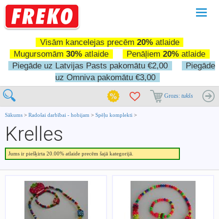
Pārslē
navigā
Visām kancelejas precēm
20%
atlaide
Mugursomām
30%
atlaide
Penāļiem
20%
atlaide
Piegāde uz Latvijas Pasts pakomātu €2,00
Piegāde
uz Omniva pakomātu €3,00
Grozs:
tukšs
Sākums
>
Radošai darbībai - hobijam
>
Spēļu komplekti
>
Krelles
Jums ir piešķirta 20.00% atlaide precēm šajā kategorijā.