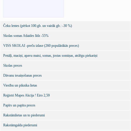
Čeku lentes (pērkot 100.gb. un vairāk gb.: -30 %)
Skolas somas Atlaides līdz -55%
VISS SKOLAI -preču izlase (260 populārākās preces)
Penāļi, maciņi, apavu maisi, somas, jostas somiņas, atslēgu piekariņi
Skolas preces
Dāvanu iesaiņošanas preces
Viesību un piknika lietas
Reģistri Mapes Akcija ! Eiro 2,59
Papīrs un papīra preces
Rakstāmlietas un to piederumi
Rakstāmgalda piederumi