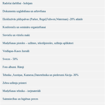
Radošai darbībai - hobijam
Dokumentu uzglabāšana un arhivēšana
Ekskluzīvās pildspalvas (Parker, Regal,Fuliwen,Waterman) -20% atlaide
Konferenču un semināru organizēšanai
Sieviešu un vīriešu maki
Marķēšanas pistoles – uzlīmes, tekstilpistoles, uzlīmju aplikātori
Veidlapas-Kases žurnāli
Sveces - 50%
Foto albumi. Rāmji
Tehnika ,Austiņas, Kameras,Datortehnika un piederumi Akcija -30%
Zebra uzlīmju printeri
Marķēšanas tehnika – izejmateriāli
Saimniecības un higiēnas preces