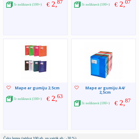
87
07
2,
2,
€
€
Ir noliktavā (100+)
Ir noliktavā (100+)
Mape ar gumiju 2.5cm
Mape ar gumiju A4/
2,5cm
63
2,
€
Ir noliktavā (100+)
87
2,
€
Ir noliktavā (100+)
Čeku lentes (pērkot 100.gb. un vairāk gb.: -30 %)