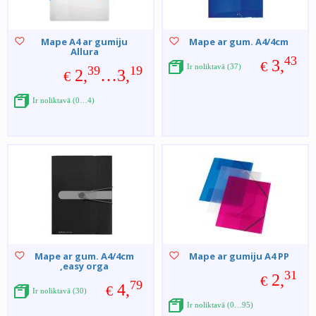
Mape A4 ar gumiju
Mape ar gum. A4/4cm
Allura
43
3,
€
Ir noliktavā (37)
39
19
2,
…3,
€
Ir noliktavā (0…4)
Mape ar gum. A4/4cm
Mape ar gumiju A4 PP
,easy orga
31
2,
€
79
4,
€
Ir noliktavā (30)
Ir noliktavā (0…95)