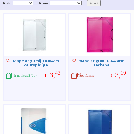
Kods:
Krāsa:
Mape ar gumiju A4/4cm
Mape ar gumiju A4/4cm
caurspīdīga
sarkana
43
19
3,
3,
€
€
Ir noliktavā (38)
Šobrīd nav