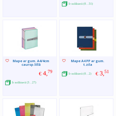
Ir noliktavā (0…51)
Mape ar gum. A4/4cm
Mape A4 PP ar gum.
caursp.lillā
t.zila
79
51
4,
3,
€
€
Ir noliktavā (0…2)
Ir noliktavā (3…27)