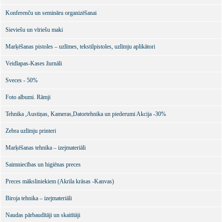
Konferenču un semināru organizēšanai
Sieviešu un vīriešu maki
Marķēšanas pistoles – uzlīmes, tekstilpistoles, uzlīmju aplikātori
Veidlapas-Kases žurnāli
Sveces - 50%
Foto albumi. Rāmji
Tehnika ,Austiņas, Kameras,Datortehnika un piederumi Akcija -30%
Zebra uzlīmju printeri
Marķēšanas tehnika – izejmateriāli
Saimniecības un higiēnas preces
Preces māksliniekiem (Akrila krāsas -Kanvas)
Biroja tehnika – izejmateriāli
Naudas pārbaudītāji un skaitītāji