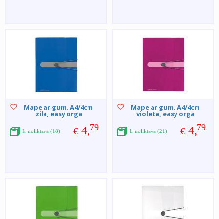
Mape ar gum. A4/4cm
Mape ar gum. A4/4cm
zila, easy orga
violeta, easy orga
79
79
4,
4,
€
€
Ir noliktavā (18)
Ir noliktavā (21)