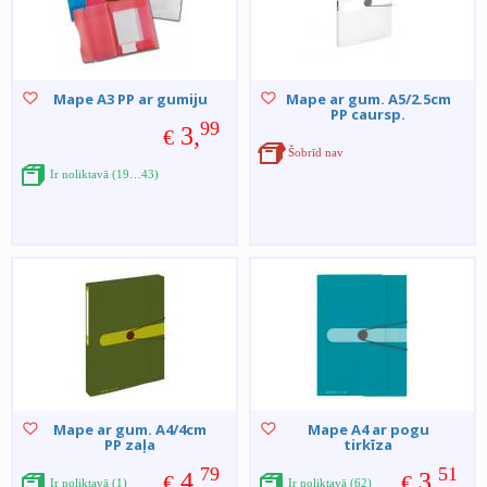
Mape A3 PP ar gumiju
Mape ar gum. A5/2.5cm
PP caursp.
99
3,
€
Šobrīd nav
Ir noliktavā (19…43)
Mape ar gum. A4/4cm
Mape A4 ar pogu
PP zaļa
tirkīza
79
51
4,
3,
€
€
Ir noliktavā (1)
Ir noliktavā (62)