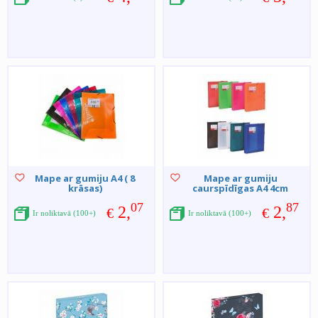
Mape ar gumiju A4 ( 8
Mape ar gumiju
krāsas)
caurspīdīgas A4 4cm
07
87
2,
2,
€
€
Ir noliktavā (100+)
Ir noliktavā (100+)