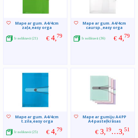
Mape ar gum. A4/4cm
Mape ar gum. A4/4cm
zaļa,easy orga
caursp.,easy orga
79
79
4,
4,
€
€
Ir noliktavā (21)
Ir noliktavā (36)
Mape ar gum. A4/4cm
Mape ar gumiju A4 PP
t.zila,easy orga
A4 pasteļkrāsas
79
19
51
4,
3,
…3,
€
€
Ir noliktavā (25)