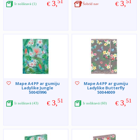
51
51
3,
3,
€
€
Ir noliktavā (1)
Šobrīd nav
Mape A4 PP ar gumiju
Mape A4 PP ar gumiju
Ladylike Jungle
Ladylike Butterfly
50043996
50044009
51
51
3,
3,
€
€
Ir noliktavā (43)
Ir noliktavā (60)