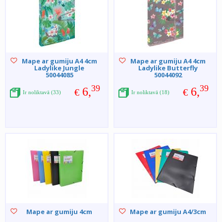
Mape ar gumiju A4 4cm
Mape ar gumiju A4 4cm
Ladylike Jungle
Ladylike Butterfly
50044085
50044092
39
39
6,
6,
€
€
Ir noliktavā (33)
Ir noliktavā (18)
Mape ar gumiju 4cm
Mape ar gumiju A4/3cm