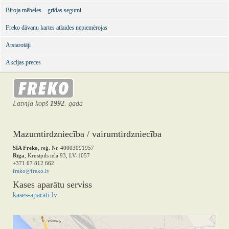
Biroja mēbeles – grīdas segumi
Freko dāvanu kartes atlaides nepiemērojas
Atstarotāji
Akcijas preces
Latvijā kopš
1992
. gada
Mazumtirdzniecība / vairumtirdzniecība
SIA Freko
, reģ. Nr. 40003091957
Rīga
, Krustpils iela 93, LV-1057
+371 67 812 662
freko@freko.lv
Kases aparātu serviss
kases-aparati.lv