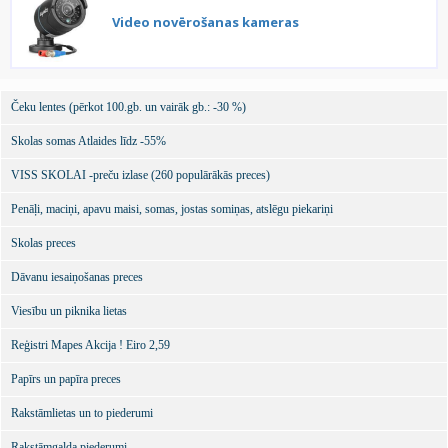
Video novērošanas kameras
Čeku lentes (pērkot 100.gb. un vairāk gb.: -30 %)
Skolas somas Atlaides līdz -55%
VISS SKOLAI -preču izlase (260 populārākās preces)
Penāļi, maciņi, apavu maisi, somas, jostas somiņas, atslēgu piekariņi
Skolas preces
Dāvanu iesaiņošanas preces
Viesību un piknika lietas
Reģistri Mapes Akcija ! Eiro 2,59
Papīrs un papīra preces
Rakstāmlietas un to piederumi
Rakstāmgalda piederumi