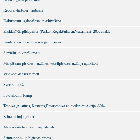
Radošai darbībai - hobijam
Dokumentu uzglabāšana un arhivēšana
Ekskluzīvās pildspalvas (Parker, Regal,Fuliwen,Waterman) -20% atlaide
Konferenču un semināru organizēšanai
Sieviešu un vīriešu maki
Marķēšanas pistoles – uzlīmes, tekstilpistoles, uzlīmju aplikātori
Veidlapas-Kases žurnāli
Sveces - 50%
Foto albumi. Rāmji
Tehnika ,Austiņas, Kameras,Datortehnika un piederumi Akcija -30%
Zebra uzlīmju printeri
Marķēšanas tehnika – izejmateriāli
Saimniecības un higiēnas preces