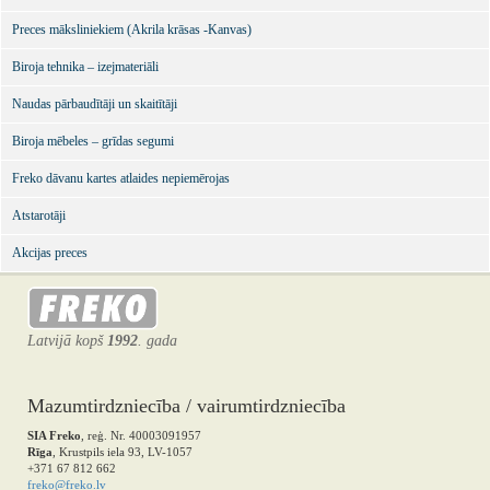
Preces māksliniekiem (Akrila krāsas -Kanvas)
Biroja tehnika – izejmateriāli
Naudas pārbaudītāji un skaitītāji
Biroja mēbeles – grīdas segumi
Freko dāvanu kartes atlaides nepiemērojas
Atstarotāji
Akcijas preces
Latvijā kopš
1992
. gada
Mazumtirdzniecība / vairumtirdzniecība
SIA Freko
, reģ. Nr. 40003091957
Rīga
, Krustpils iela 93, LV-1057
+371 67 812 662
freko@freko.lv