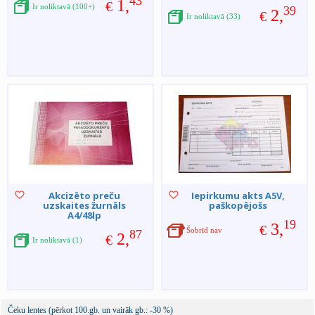
43
1,
€
Ir noliktavā (100+)
39
2,
€
Ir noliktavā (33)
Akcizēto preču
Iepirkumu akts A5V,
uzskaites žurnāls
paškopējošs
A4/48lp
19
3,
€
Šobrīd nav
87
2,
€
Ir noliktavā (1)
Čeku lentes (pērkot 100.gb. un vairāk gb.: -30 %)