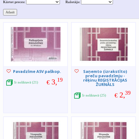
Kārtot preces:
Ražotājs:
Pavadzīme A5V paškop.
Saņemto (izrakstīto)
preču pavadzīmju -
19
rēķinu REĢISTRĀCIJAS
3,
€
Ir noliktavā (21)
ŽURNĀLS
39
2,
€
Ir noliktavā (25)