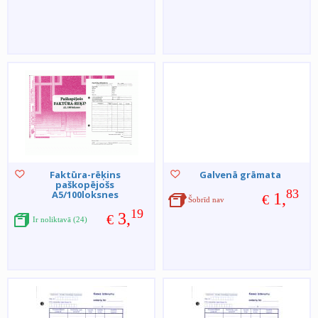
Faktūra-rēķins
Galvenā grāmata
paškopējošs
83
A5/100loksnes
1,
€
Šobrīd nav
19
3,
€
Ir noliktavā (24)