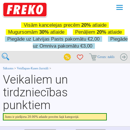
Pārslē
navigā
Visām kancelejas precēm
20%
atlaide
Mugursomām
30%
atlaide
Penāļiem
20%
atlaide
Piegāde uz Latvijas Pasts pakomātu €2,00
Piegāde
uz Omniva pakomātu €3,00
Grozs:
tukšs
Sākums
>
Veidlapas-Kases žurnāli
>
Veikaliem un
tirdzniecības
punktiem
Jums ir piešķirta 20.00% atlaide precēm šajā kategorijā.