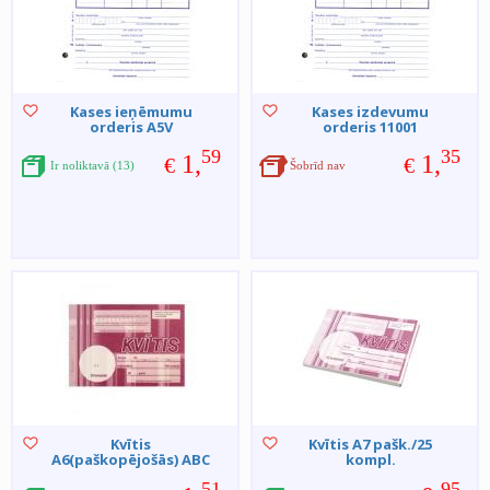
Kases ieņēmumu
Kases izdevumu
orderis A5V
orderis 11001
59
35
1,
1,
€
€
Ir noliktavā (13)
Šobrīd nav
Kvītis
Kvītis A7 pašk./25
A6(paškopējošās) ABC
kompl.
51
95