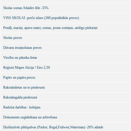
Skolas somas Atlaides līdz -55%
VISS SKOLAI -preču izlase (260 populārākās preces)
Penāļi, maciņi, apavu maisi, somas, jostas somiņas, atslēgu piekariņi
Skolas preces
Dāvanu iesaiņošanas preces
Viesību un piknika lietas
Reģistri Mapes Akcija ! Eiro 2,59
Papīrs un papīra preces
Rakstāmlietas un to piederumi
Rakstāmgalda piederumi
Radošai darbībai - hobijam
Dokumentu uzglabāšana un arhivēšana
Ekskluzīvās pildspalvas (Parker, Regal,Fuliwen,Waterman) -20% atlaide