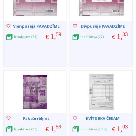
Vienpusējā PAVADZĪME
Divpusējā PAVADZĪME
59
83
1,
1,
€
€
Ir noliktavā (24)
Ir noliktavā (27)
Faktūrrēķins
KVĪTS EKA ČEKAM
59
03
1,
1,
€
€
Ir noliktavā (31)
Ir noliktavā (100+)