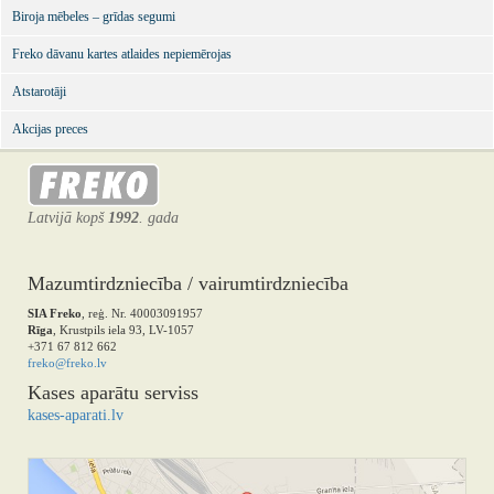
Biroja mēbeles – grīdas segumi
Freko dāvanu kartes atlaides nepiemērojas
Atstarotāji
Akcijas preces
Latvijā kopš
1992
. gada
Mazumtirdzniecība / vairumtirdzniecība
SIA Freko
, reģ. Nr. 40003091957
Rīga
, Krustpils iela 93, LV-1057
+371 67 812 662
freko@freko.lv
Kases aparātu serviss
kases-aparati.lv