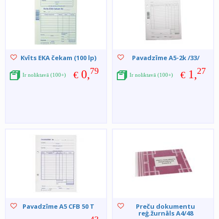
Kvīts EKA čekam (100 lp)
Pavadzīme A5-2k /33/
79
27
0,
1,
€
€
Ir noliktavā (100+)
Ir noliktavā (100+)
Pavadzīme A5 CFB 50 T
Preču dokumentu
reģ.žurnāls A4/48