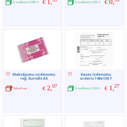
1,
0,
€
€
Ir noliktavā (100+)
Ir noliktavā (100+)
Maksājumu uzdevumu
Kases izdevumu
reģ. žurnāls A5
orderis 140x150 T
07
27
2,
1,
€
€
Šobrīd nav
Ir noliktavā (100+)