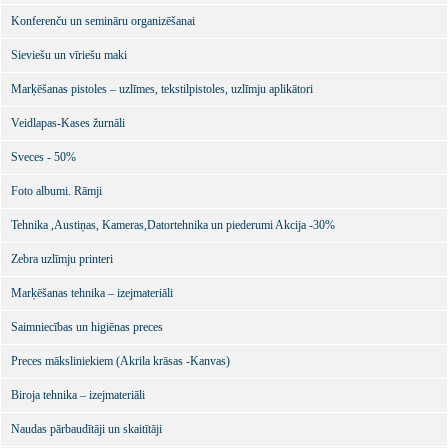
Konferenču un semināru organizēšanai
Sieviešu un vīriešu maki
Marķēšanas pistoles – uzlīmes, tekstilpistoles, uzlīmju aplikātori
Veidlapas-Kases žurnāli
Sveces - 50%
Foto albumi. Rāmji
Tehnika ,Austiņas, Kameras,Datortehnika un piederumi Akcija -30%
Zebra uzlīmju printeri
Marķēšanas tehnika – izejmateriāli
Saimniecības un higiēnas preces
Preces māksliniekiem (Akrila krāsas -Kanvas)
Biroja tehnika – izejmateriāli
Naudas pārbaudītāji un skaitītāji