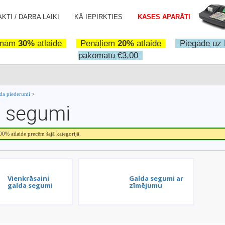
KTI / DARBA LAIKI
KĀ IEPIRKTIES
KASES APARĀTI
omām
30%
atlaide
Penāļiem
20%
atlaide
Piegāde uz 
pakomātu €3,00
da piederumi
>
 segumi
.00% atlaide precēm šajā kategorijā.
Vienkrāsaini
Galda segumi ar
galda segumi
zīmējumu