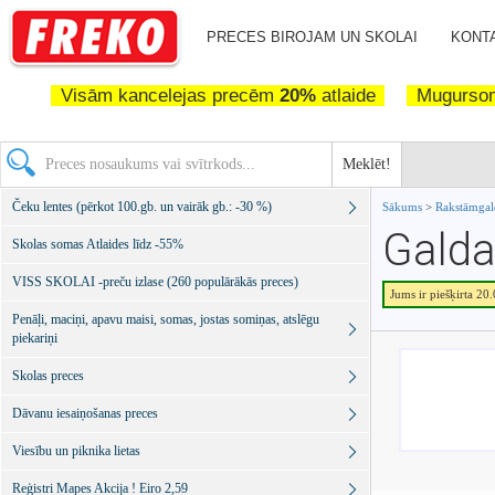
PRECES BIROJAM UN SKOLAI
KONTA
Visām kancelejas precēm
20%
atlaide
Mugurs
Meklēt!
Čeku lentes (pērkot 100.gb. un vairāk gb.: -30 %)
Sākums
>
Rakstāmgal
Galda
Skolas somas Atlaides līdz -55%
VISS SKOLAI -preču izlase (260 populārākās preces)
Jums ir piešķirta 20
Penāļi, maciņi, apavu maisi, somas, jostas somiņas, atslēgu
piekariņi
Skolas preces
Dāvanu iesaiņošanas preces
Viesību un piknika lietas
Reģistri Mapes Akcija ! Eiro 2,59