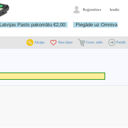
Reģistrēties
Ienākt
Latvijas Pasts pakomātu €2,00
Piegāde uz Omniva
Akcijas
Jūsu izlase
Grozs:
tukšs
Pasūtīt