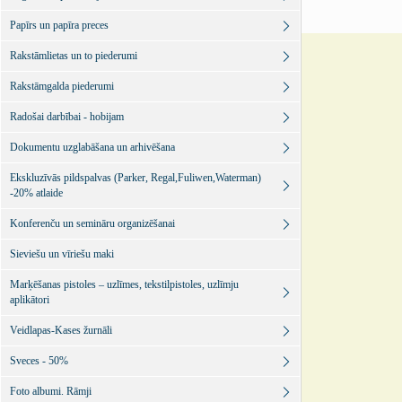
Papīrs un papīra preces
Rakstāmlietas un to piederumi
Rakstāmgalda piederumi
Radošai darbībai - hobijam
Dokumentu uzglabāšana un arhivēšana
Ekskluzīvās pildspalvas (Parker, Regal,Fuliwen,Waterman)
-20% atlaide
Konferenču un semināru organizēšanai
Sieviešu un vīriešu maki
Marķēšanas pistoles – uzlīmes, tekstilpistoles, uzlīmju
aplikātori
Veidlapas-Kases žurnāli
Sveces - 50%
Foto albumi. Rāmji