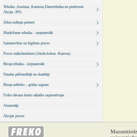
Tehnika ,Austiņas, Kameras,Datortehnika un piederumi
Akcija -30%
Zebra uzlīmju printeri
Marķēšanas tehnika – izejmateriāli
Saimniecības un higiēnas preces
Preces māksliniekiem (Akrila krāsas -Kanvas)
Biroja tehnika – izejmateriāli
Naudas pārbaudītāji un skaitītāji
Biroja mēbeles – grīdas segumi
Freko dāvanu kartes atlaides nepiemērojas
Atstarotāji
Akcijas preces
Mazumtirdzn