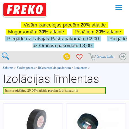
Pārslē
navigā
Visām kancelejas precēm
20%
atlaide
Mugursomām
30%
atlaide
Penāļiem
20%
atlaide
Piegāde uz Latvijas Pasts pakomātu €2,00
Piegāde
uz Omniva pakomātu €3,00
Grozs:
tukšs
Sākums
>
Skolas preces
>
Rakstāmgalda piederumi
>
Līmlentas
>
Izolācijas līmlentas
Jums ir piešķirta 20.00% atlaide precēm šajā kategorijā.