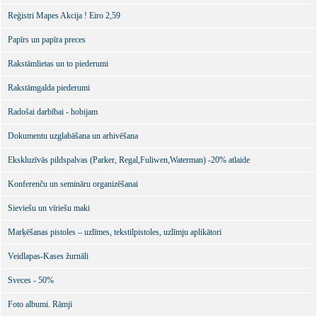
Reģistri Mapes Akcija ! Eiro 2,59
Papīrs un papīra preces
Rakstāmlietas un to piederumi
Rakstāmgalda piederumi
Radošai darbībai - hobijam
Dokumentu uzglabāšana un arhivēšana
Ekskluzīvās pildspalvas (Parker, Regal,Fuliwen,Waterman) -20% atlaide
Konferenču un semināru organizēšanai
Sieviešu un vīriešu maki
Marķēšanas pistoles – uzlīmes, tekstilpistoles, uzlīmju aplikātori
Veidlapas-Kases žurnāli
Sveces - 50%
Foto albumi. Rāmji