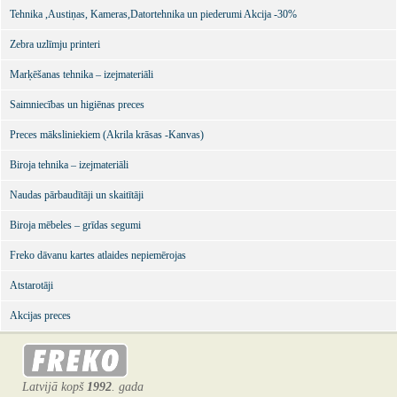
Tehnika ,Austiņas, Kameras,Datortehnika un piederumi Akcija -30%
Zebra uzlīmju printeri
Marķēšanas tehnika – izejmateriāli
Saimniecības un higiēnas preces
Preces māksliniekiem (Akrila krāsas -Kanvas)
Biroja tehnika – izejmateriāli
Naudas pārbaudītāji un skaitītāji
Biroja mēbeles – grīdas segumi
Freko dāvanu kartes atlaides nepiemērojas
Atstarotāji
Akcijas preces
Latvijā kopš
1992
. gada