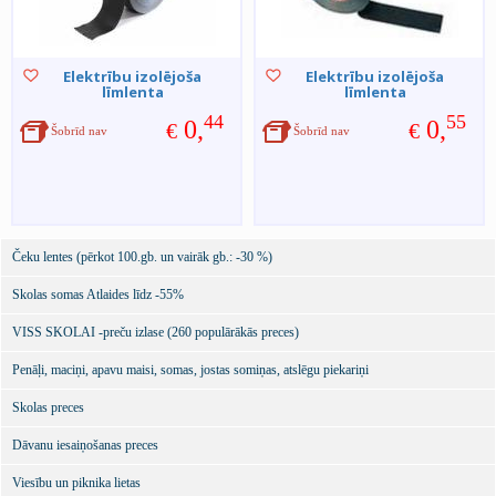
Elektrību izolējoša
Elektrību izolējoša
līmlenta
līmlenta
44
55
0,
0,
€
€
Šobrīd nav
Šobrīd nav
Čeku lentes (pērkot 100.gb. un vairāk gb.: -30 %)
Skolas somas Atlaides līdz -55%
VISS SKOLAI -preču izlase (260 populārākās preces)
Penāļi, maciņi, apavu maisi, somas, jostas somiņas, atslēgu piekariņi
Skolas preces
Dāvanu iesaiņošanas preces
Viesību un piknika lietas