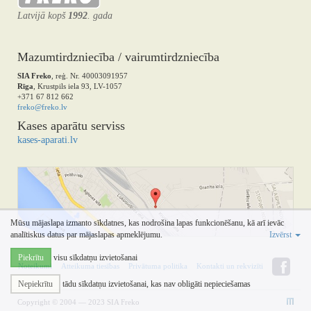
Latvijā kopš
1992
. gada
Mazumtirdzniecība / vairumtirdzniecība
SIA Freko
, reģ. Nr. 40003091957
Rīga
, Krustpils iela 93, LV-1057
+371 67 812 662
freko@freko.lv
Kases aparātu serviss
kases-aparati.lv
Mūsu mājaslapa izmanto sīkdatnes, kas nodrošina lapas funkcionēšanu, kā arī ievāc
analītiskus datus par mājaslapas apmeklējumu.
Izvērst
Piekrītu
visu sīkdatņu izvietošanai
Noteikumi
Atteikuma tiesības
Privātuma politika
Kontakti un rekvizīti
Nepiekrītu
tādu sīkdatņu izvietošanai, kas nav obligāti nepieciešamas
Copyright © 2004 — 2023 SIA Freko