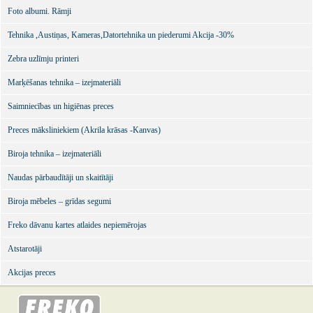
Foto albumi. Rāmji
Tehnika ,Austiņas, Kameras,Datortehnika un piederumi Akcija -30%
Zebra uzlīmju printeri
Marķēšanas tehnika – izejmateriāli
Saimniecības un higiēnas preces
Preces māksliniekiem (Akrila krāsas -Kanvas)
Biroja tehnika – izejmateriāli
Naudas pārbaudītāji un skaitītāji
Biroja mēbeles – grīdas segumi
Freko dāvanu kartes atlaides nepiemērojas
Atstarotāji
Akcijas preces