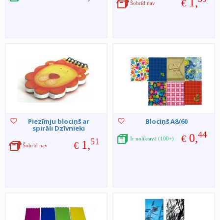
1,
€
Šobrīd nav
Piezīmju blociņš ar
Blociņš A8/60
spirāli Dzīvnieki
44
0,
€
Ir noliktavā (100+)
51
1,
€
Šobrīd nav