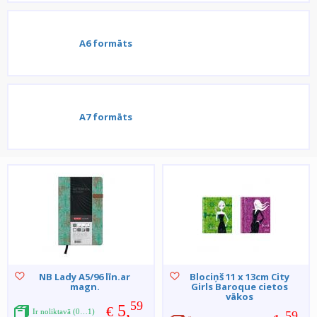
A6 formāts
A7 formāts
NB Lady A5/96 līn.ar
Blociņš 11 x 13cm City
magn.
Girls Baroque cietos
vākos
59
5,
€
Ir noliktavā (0…1)
59