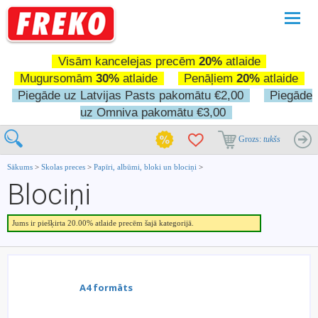
Pārslē
navigā
Visām kancelejas precēm
20%
atlaide
Mugursomām
30%
atlaide
Penāļiem
20%
atlaide
Piegāde uz Latvijas Pasts pakomātu €2,00
Piegāde
uz Omniva pakomātu €3,00
Grozs:
tukšs
Sākums
>
Skolas preces
>
Papīri, albūmi, bloki un blociņi
>
Blociņi
Jums ir piešķirta 20.00% atlaide precēm šajā kategorijā.
A4 formāts