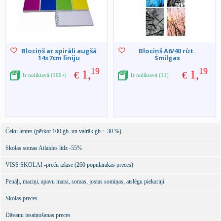
Blociņš ar spirāli augšā
Blociņš A6/40 rūt.
14x7cm līniju
Smilgas
19
19
1,
1,
€
€
Ir noliktavā (100+)
Ir noliktavā (11)
Čeku lentes (pērkot 100.gb. un vairāk gb.: -30 %)
Skolas somas Atlaides līdz -55%
VISS SKOLAI -preču izlase (260 populārākās preces)
Penāļi, maciņi, apavu maisi, somas, jostas somiņas, atslēgu piekariņi
Skolas preces
Dāvanu iesaiņošanas preces