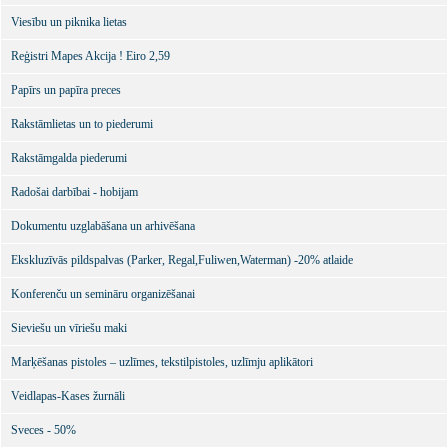
Viesību un piknika lietas
Reģistri Mapes Akcija ! Eiro 2,59
Papīrs un papīra preces
Rakstāmlietas un to piederumi
Rakstāmgalda piederumi
Radošai darbībai - hobijam
Dokumentu uzglabāšana un arhivēšana
Ekskluzīvās pildspalvas (Parker, Regal,Fuliwen,Waterman) -20% atlaide
Konferenču un semināru organizēšanai
Sieviešu un vīriešu maki
Marķēšanas pistoles – uzlīmes, tekstilpistoles, uzlīmju aplikātori
Veidlapas-Kases žurnāli
Sveces - 50%