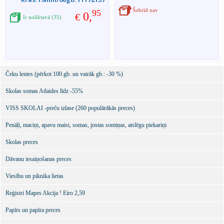
Šobrīd nav
95
0,
€
Ir noliktavā (35)
Čeku lentes (pērkot 100.gb. un vairāk gb.: -30 %)
Skolas somas Atlaides līdz -55%
VISS SKOLAI -preču izlase (260 populārākās preces)
Penāļi, maciņi, apavu maisi, somas, jostas somiņas, atslēgu piekariņi
Skolas preces
Dāvanu iesaiņošanas preces
Viesību un piknika lietas
Reģistri Mapes Akcija ! Eiro 2,59
Papīrs un papīra preces