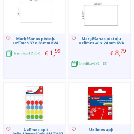
Marķēšanas pistoļu
Marķēšanas pistoļu
uzlīmes 37 x 28 mm KVA
uzlīmes 40 x 24 mm KVA
99
79
1,
8,
€
€
Ir noliktavā (100+)
Ir noliktavā (8…19)
Uzlīmes apļi
Uzlīmes apļi
krās.19mm/60gb.11172137