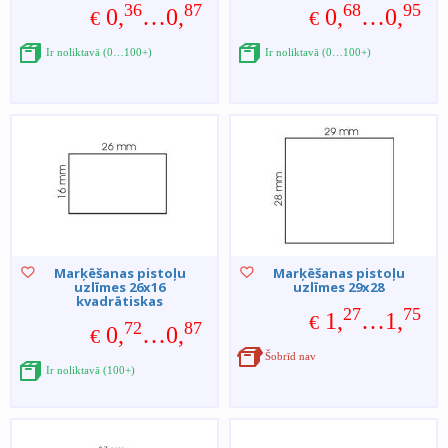
36
87
68
95
0,
…0,
0,
…0,
€
€
Ir noliktavā (0…100+)
Ir noliktavā (0…100+)
Marķēšanas pistoļu
Marķēšanas pistoļu
uzlīmes 26x16
uzlīmes 29x28
kvadrātiskas
27
75
1,
…1,
€
72
87
0,
…0,
€
Šobrīd nav
Ir noliktavā (100+)