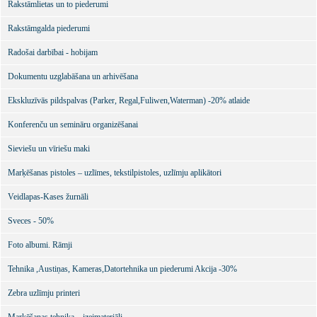
Rakstāmlietas un to piederumi
Rakstāmgalda piederumi
Radošai darbībai - hobijam
Dokumentu uzglabāšana un arhivēšana
Ekskluzīvās pildspalvas (Parker, Regal,Fuliwen,Waterman) -20% atlaide
Konferenču un semināru organizēšanai
Sieviešu un vīriešu maki
Marķēšanas pistoles – uzlīmes, tekstilpistoles, uzlīmju aplikātori
Veidlapas-Kases žurnāli
Sveces - 50%
Foto albumi. Rāmji
Tehnika ,Austiņas, Kameras,Datortehnika un piederumi Akcija -30%
Zebra uzlīmju printeri