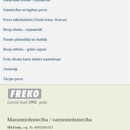
Marķēšanas tehnika – izejmateriāli
Saimniecības un higiēnas preces
Preces māksliniekiem (Akrila krāsas -Kanvas)
Biroja tehnika – izejmateriāli
Naudas pārbaudītāji un skaitītāji
Biroja mēbeles – grīdas segumi
Freko dāvanu kartes atlaides nepiemērojas
Atstarotāji
Akcijas preces
Latvijā kopš
1992
. gada
Mazumtirdzniecība / vairumtirdzniecība
SIA Freko
, reģ. Nr. 40003091957