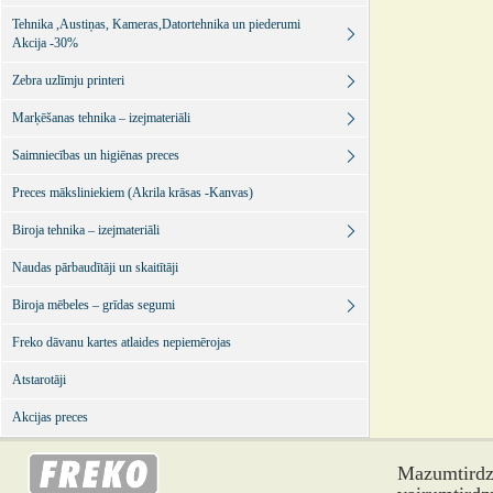
Tehnika ,Austiņas, Kameras,Datortehnika un piederumi
Akcija -30%
Zebra uzlīmju printeri
Marķēšanas tehnika – izejmateriāli
Saimniecības un higiēnas preces
Preces māksliniekiem (Akrila krāsas -Kanvas)
Biroja tehnika – izejmateriāli
Naudas pārbaudītāji un skaitītāji
Biroja mēbeles – grīdas segumi
Freko dāvanu kartes atlaides nepiemērojas
Atstarotāji
Akcijas preces
Mazumtirdzn