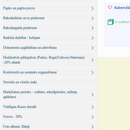
Kalendā
Papīrs un papīra preces
Rakstāmlietas un to piederumi
Ir noliktav
Rakstāmgalda piederumi
Radošai darbībai - hobijam
Dokumentu uzglabāšana un arhivēšana
Ekskluzīvās pildspalvas (Parker, Regal,Fuliwen,Waterman)
-20% atlaide
Konferenču un semināru organizēšanai
Sieviešu un vīriešu maki
Marķēšanas pistoles – uzlīmes, tekstilpistoles, uzlīmju
aplikātori
Veidlapas-Kases žurnāli
Sveces - 50%
Foto albumi. Rāmji