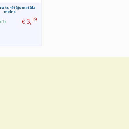
ra turētājs metāla
melns
19
3,
€
ā (3)