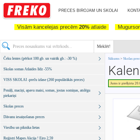
PRECES BIROJAM UN SKOLAI
KONTA
Visām kancelejas precēm
20%
atlaide
Mugurs
Meklēt!
Čeku lentes (pērkot 100.gb. un vairāk gb.: -30 %)
Sākums
>
Skolas pre
Kalen
Skolas somas Atlaides līdz -55%
VISS SKOLAI -preču izlase (260 populārākās preces)
Jums ir piešķirta 20
Penāļi, maciņi, apavu maisi, somas, jostas somiņas, atslēgu
piekariņi
Skolas preces
Dāvanu iesaiņošanas preces
Viesību un piknika lietas
Reģistri Mapes Akcija ! Eiro 2,59