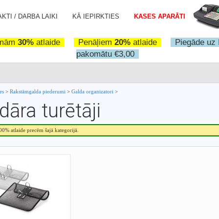
KTI / DARBA LAIKI
KĀ IEPIRKTIES
KASES APARĀTI
omām
30%
atlaide
Penāļiem
20%
atlaide
Piegāde uz 
pakomātu €3,00
ces
>
Rakstāmgalda piederumi
>
Galda organizatori
>
dāra turētāji
.00% atlaide precēm šajā kategorijā.