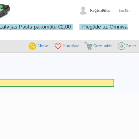
Reģistrēties
Ienākt
Latvijas Pasts pakomātu €2,00
Piegāde uz Omniva
Akcijas
Jūsu izlase
Grozs:
tukšs
Pasūtīt