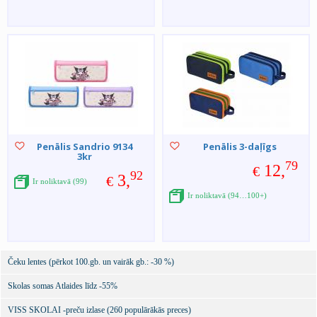
Penālis Sandrio 9134
Penālis 3-daļīgs
3kr
79
12,
€
92
3,
€
Ir noliktavā (99)
Ir noliktavā (94…100+)
Čeku lentes (pērkot 100.gb. un vairāk gb.: -30 %)
Skolas somas Atlaides līdz -55%
VISS SKOLAI -preču izlase (260 populārākās preces)