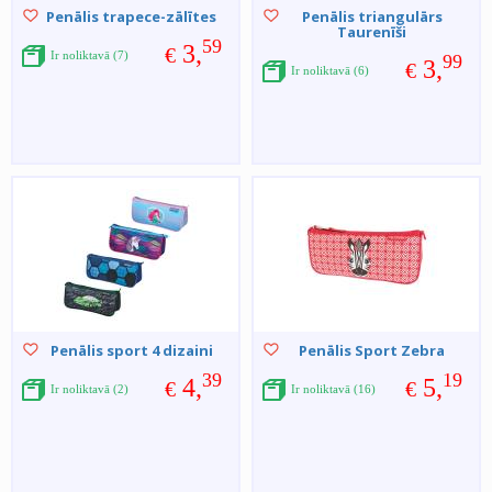
Penālis trapece-zālītes
Penālis triangulārs
Taurenīši
59
3,
€
Ir noliktavā (7)
99
3,
€
Ir noliktavā (6)
Penālis sport 4 dizaini
Penālis Sport Zebra
39
19
4,
5,
€
€
Ir noliktavā (2)
Ir noliktavā (16)