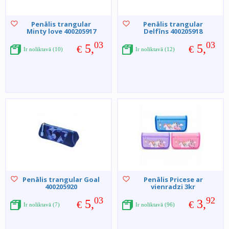
Penālis trangular
Penālis trangular
Minty love 400205917
Delfīns 400205918
03
03
5,
5,
€
€
Ir noliktavā (10)
Ir noliktavā (12)
Penālis trangular Goal
Penālis Pricese ar
400205920
vienradzi 3kr
03
92
5,
3,
€
€
Ir noliktavā (7)
Ir noliktavā (96)