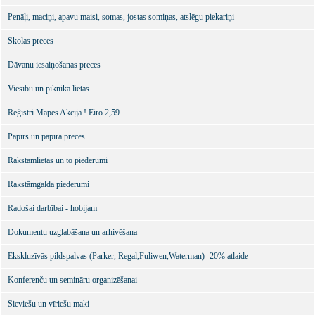
Penāļi, maciņi, apavu maisi, somas, jostas somiņas, atslēgu piekariņi
Skolas preces
Dāvanu iesaiņošanas preces
Viesību un piknika lietas
Reģistri Mapes Akcija ! Eiro 2,59
Papīrs un papīra preces
Rakstāmlietas un to piederumi
Rakstāmgalda piederumi
Radošai darbībai - hobijam
Dokumentu uzglabāšana un arhivēšana
Ekskluzīvās pildspalvas (Parker, Regal,Fuliwen,Waterman) -20% atlaide
Konferenču un semināru organizēšanai
Sieviešu un vīriešu maki