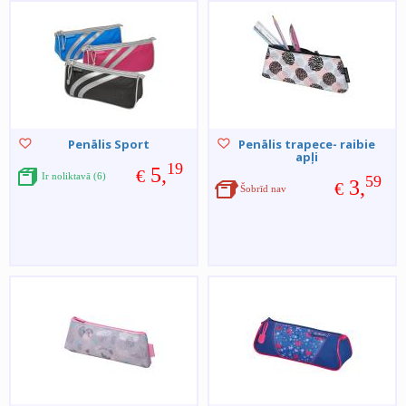
Penālis Sport
Penālis trapece- raibie
apļi
19
5,
€
Ir noliktavā (6)
59
3,
€
Šobrīd nav