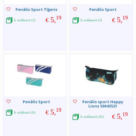
Penālis Sport Tīģeris
Penālis Sport
19
19
5,
5,
€
€
Ir noliktavā (2)
Ir noliktavā (3)
Penālis Sport
Penālis sport Happy
Lions 50043521
19
5,
€
Ir noliktavā (6)
19
5,
€
Ir noliktavā (42)