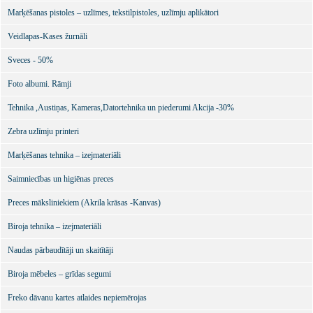
Marķēšanas pistoles – uzlīmes, tekstilpistoles, uzlīmju aplikātori
Veidlapas-Kases žurnāli
Sveces - 50%
Foto albumi. Rāmji
Tehnika ,Austiņas, Kameras,Datortehnika un piederumi Akcija -30%
Zebra uzlīmju printeri
Marķēšanas tehnika – izejmateriāli
Saimniecības un higiēnas preces
Preces māksliniekiem (Akrila krāsas -Kanvas)
Biroja tehnika – izejmateriāli
Naudas pārbaudītāji un skaitītāji
Biroja mēbeles – grīdas segumi
Freko dāvanu kartes atlaides nepiemērojas