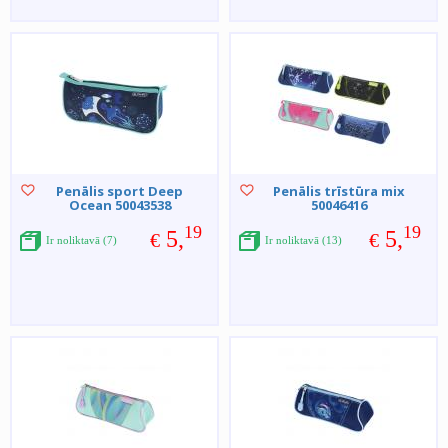
Penālis sport Deep
Penālis trīstūra mix
Ocean 50043538
50046416
19
19
5,
5,
€
€
Ir noliktavā (7)
Ir noliktavā (13)