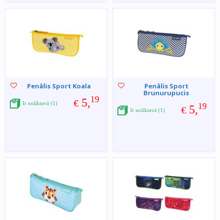
Penālis Sport Koala
Penālis Sport
Brunurupucis
19
5,
€
Ir noliktavā (1)
19
5,
€
Ir noliktavā (1)