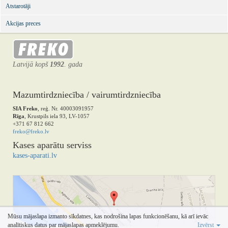
Atstarotāji
Akcijas preces
Latvijā kopš
1992
. gada
Mazumtirdzniecība / vairumtirdzniecība
SIA Freko
, reģ. Nr. 40003091957
Rīga
, Krustpils iela 93, LV-1057
+371 67 812 662
freko@freko.lv
Kases aparātu serviss
kases-aparati.lv
Mūsu mājaslapa izmanto sīkdatnes, kas nodrošina lapas funkcionēšanu, kā arī ievāc
analītiskus datus par mājaslapas apmeklējumu.
Izvērst