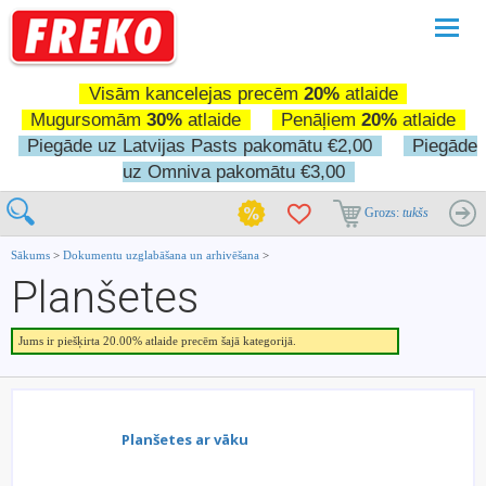
Pārslē
navigā
Visām kancelejas precēm
20%
atlaide
Mugursomām
30%
atlaide
Penāļiem
20%
atlaide
Piegāde uz Latvijas Pasts pakomātu €2,00
Piegāde
uz Omniva pakomātu €3,00
Grozs:
tukšs
Sākums
>
Dokumentu uzglabāšana un arhivēšana
>
Planšetes
Jums ir piešķirta 20.00% atlaide precēm šajā kategorijā.
Planšetes ar vāku