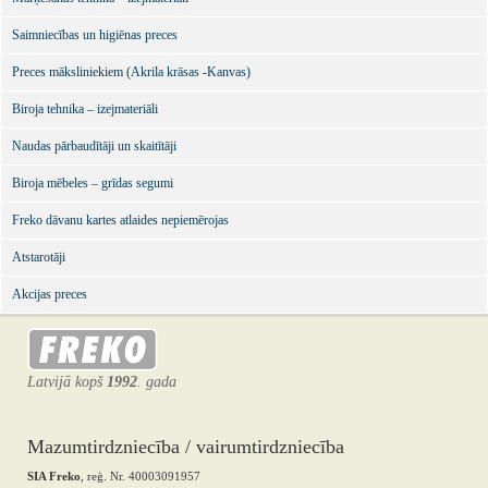
Saimniecības un higiēnas preces
Preces māksliniekiem (Akrila krāsas -Kanvas)
Biroja tehnika – izejmateriāli
Naudas pārbaudītāji un skaitītāji
Biroja mēbeles – grīdas segumi
Freko dāvanu kartes atlaides nepiemērojas
Atstarotāji
Akcijas preces
Latvijā kopš
1992
. gada
Mazumtirdzniecība / vairumtirdzniecība
SIA Freko
, reģ. Nr. 40003091957