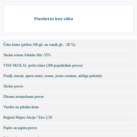
Planšetes bez vāka
Čeku lentes (pērkot 100.gb. un vairāk gb.: -30 %)
Skolas somas Atlaides līdz -55%
VISS SKOLAI -preču izlase (260 populārākās preces)
Penāļi, maciņi, apavu maisi, somas, jostas somiņas, atslēgu piekariņi
Skolas preces
Dāvanu iesaiņošanas preces
Viesību un piknika lietas
Reģistri Mapes Akcija ! Eiro 2,59
Papīrs un papīra preces