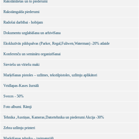
Rakstāmlietas un to piederumi
Rakstāmgalda piederumi
Radošai darbībai - hobijam
Dokumentu uzglabāšana un arhivēšana
Ekskluzīvās pildspalvas (Parker, Regal,Fuliwen,Waterman) -20% atlaide
Konferenču un semināru organizēšanai
Sieviešu un vīriešu maki
Marķēšanas pistoles – uzlīmes, tekstilpistoles, uzlīmju aplikātori
Veidlapas-Kases žurnāli
Sveces - 50%
Foto albumi. Rāmji
Tehnika ,Austiņas, Kameras,Datortehnika un piederumi Akcija -30%
Zebra uzlīmju printeri
Marķēšanas tehnika – izejmateriāli