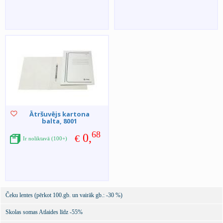
Ātršuvējs kartona
balta, 8001
68
0,
€
Ir noliktavā (100+)
Čeku lentes (pērkot 100.gb. un vairāk gb.: -30 %)
Skolas somas Atlaides līdz -55%