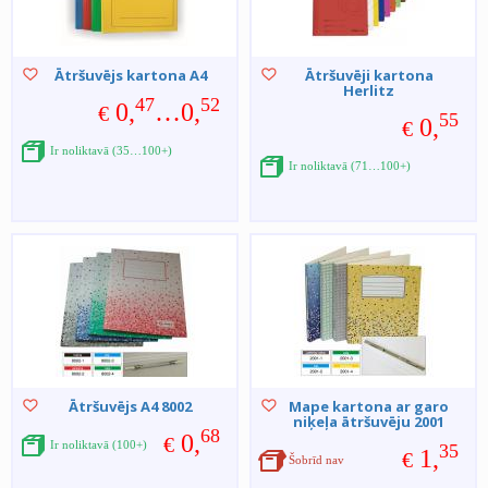
Ātršuvējs kartona A4
Ātršuvēji kartona
Herlitz
47
52
0,
…0,
€
55
0,
€
Ir noliktavā (35…100+)
Ir noliktavā (71…100+)
Ātršuvējs A4 8002
Mape kartona ar garo
niķeļa ātršuvēju 2001
68
0,
€
Ir noliktavā (100+)
35
1,
€
Šobrīd nav