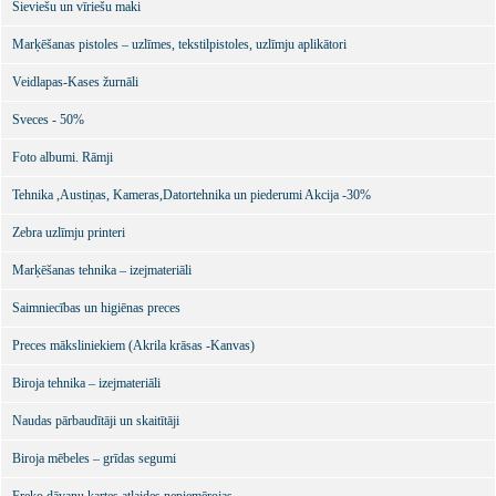
Sieviešu un vīriešu maki
Marķēšanas pistoles – uzlīmes, tekstilpistoles, uzlīmju aplikātori
Veidlapas-Kases žurnāli
Sveces - 50%
Foto albumi. Rāmji
Tehnika ,Austiņas, Kameras,Datortehnika un piederumi Akcija -30%
Zebra uzlīmju printeri
Marķēšanas tehnika – izejmateriāli
Saimniecības un higiēnas preces
Preces māksliniekiem (Akrila krāsas -Kanvas)
Biroja tehnika – izejmateriāli
Naudas pārbaudītāji un skaitītāji
Biroja mēbeles – grīdas segumi