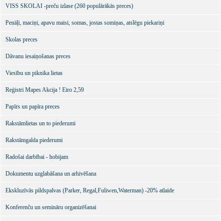
VISS SKOLAI -preču izlase (260 populārākās preces)
Penāļi, maciņi, apavu maisi, somas, jostas somiņas, atslēgu piekariņi
Skolas preces
Dāvanu iesaiņošanas preces
Viesību un piknika lietas
Reģistri Mapes Akcija ! Eiro 2,59
Papīrs un papīra preces
Rakstāmlietas un to piederumi
Rakstāmgalda piederumi
Radošai darbībai - hobijam
Dokumentu uzglabāšana un arhivēšana
Ekskluzīvās pildspalvas (Parker, Regal,Fuliwen,Waterman) -20% atlaide
Konferenču un semināru organizēšanai