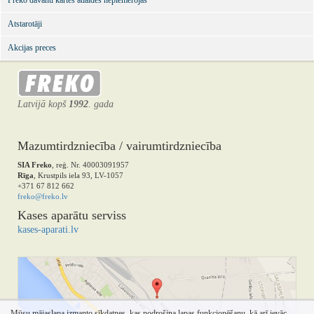
Freko dāvanu kartes atlaides nepiemērojas
Atstarotāji
Akcijas preces
Latvijā kopš
1992
. gada
Mazumtirdzniecība / vairumtirdzniecība
SIA Freko
, reģ. Nr. 40003091957
Rīga
, Krustpils iela 93, LV-1057
+371 67 812 662
freko@freko.lv
Kases aparātu serviss
kases-aparati.lv
Mūsu mājaslapa izmanto sīkdatnes, kas nodrošina lapas funkcionēšanu, kā arī ievāc