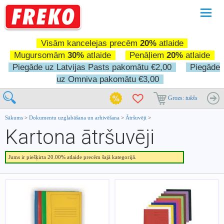
Pārslē
navigā
Visām kancelejas precēm
20%
atlaide
Mugursomām
30%
atlaide
Penāļiem
20%
atlaide
Piegāde uz Latvijas Pasts pakomātu €2,00
Piegāde
uz Omniva pakomātu €3,00
Grozs:
tukšs
Sākums
>
Dokumentu uzglabāšana un arhivēšana
>
Ātršuvēji
>
Kartona ātršuvēji
Jums ir piešķirta 20.00% atlaide precēm šajā kategorijā.