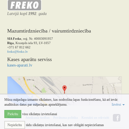
Latvijā kopš
1992
. gada
Mazumtirdzniecība / vairumtirdzniecība
SIA Freko
, reģ. Nr. 40003091957
Rīga
, Krustpils iela 93, LV-1057
+371 67 812 662
freko@freko.lv
Kases aparātu serviss
kases-aparati.lv
Mūsu mājaslapa izmanto sīkdatnes, kas nodrošina lapas funkcionēšanu, kā arī ievāc
analītiskus datus par mājaslapas apmeklējumu.
Izvērst
Piekrītu
visu sīkdatņu izvietošanai
Noteikumi
Atteikuma tiesības
Privātuma politika
Kontakti un rekvizīti
Nepiekrītu
tādu sīkdatņu izvietošanai, kas nav obligāti nepieciešamas