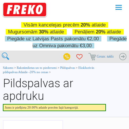
Pārslē
navigā
Visām kancelejas precēm
20%
atlaide
Mugursomām
30%
atlaide
Penāļiem
20%
atlaide
Piegāde uz Latvijas Pasts pakomātu €2,00
Piegāde
uz Omniva pakomātu €3,00
Grozs:
tukšs
Sākums
>
Rakstāmlietas un to piederumi
>
Pildspalvas
>
Ekskluzīvās
pildspalvas Atlaide -20% no cenas
>
Pildspalvas ar
apdruku
Jums ir piešķirta 20.00% atlaide precēm šajā kategorijā.