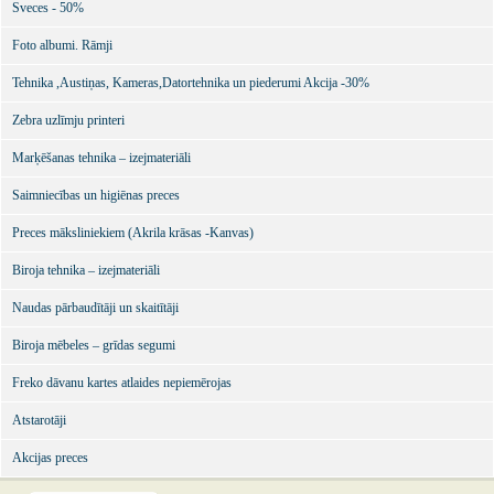
Sveces - 50%
Foto albumi. Rāmji
Tehnika ,Austiņas, Kameras,Datortehnika un piederumi Akcija -30%
Zebra uzlīmju printeri
Marķēšanas tehnika – izejmateriāli
Saimniecības un higiēnas preces
Preces māksliniekiem (Akrila krāsas -Kanvas)
Biroja tehnika – izejmateriāli
Naudas pārbaudītāji un skaitītāji
Biroja mēbeles – grīdas segumi
Freko dāvanu kartes atlaides nepiemērojas
Atstarotāji
Akcijas preces