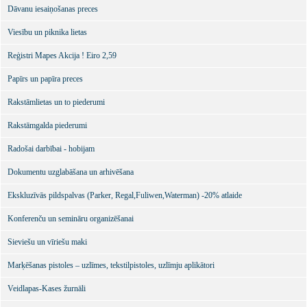
Dāvanu iesaiņošanas preces
Viesību un piknika lietas
Reģistri Mapes Akcija ! Eiro 2,59
Papīrs un papīra preces
Rakstāmlietas un to piederumi
Rakstāmgalda piederumi
Radošai darbībai - hobijam
Dokumentu uzglabāšana un arhivēšana
Ekskluzīvās pildspalvas (Parker, Regal,Fuliwen,Waterman) -20% atlaide
Konferenču un semināru organizēšanai
Sieviešu un vīriešu maki
Marķēšanas pistoles – uzlīmes, tekstilpistoles, uzlīmju aplikātori
Veidlapas-Kases žurnāli