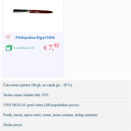
Pildspalva Rīga/1056
92
7,
€
Ir noliktavā (3)
Čeku lentes (pērkot 100.gb. un vairāk gb.: -30 %)
Skolas somas Atlaides līdz -55%
VISS SKOLAI -preču izlase (260 populārākās preces)
Penāļi, maciņi, apavu maisi, somas, jostas somiņas, atslēgu piekariņi
Skolas preces