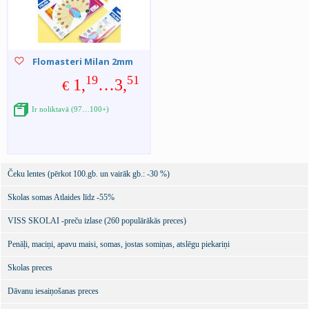
Flomasteri Milan 2mm
19
51
1,
…3,
€
Ir noliktavā (97…100+)
Čeku lentes (pērkot 100.gb. un vairāk gb.: -30 %)
Skolas somas Atlaides līdz -55%
VISS SKOLAI -preču izlase (260 populārākās preces)
Penāļi, maciņi, apavu maisi, somas, jostas somiņas, atslēgu piekariņi
Skolas preces
Dāvanu iesaiņošanas preces