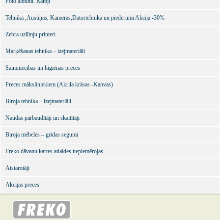
Foto albumi. Rāmji
Tehnika ,Austiņas, Kameras,Datortehnika un piederumi Akcija -30%
Zebra uzlīmju printeri
Marķēšanas tehnika – izejmateriāli
Saimniecības un higiēnas preces
Preces māksliniekiem (Akrila krāsas -Kanvas)
Biroja tehnika – izejmateriāli
Naudas pārbaudītāji un skaitītāji
Biroja mēbeles – grīdas segumi
Freko dāvanu kartes atlaides nepiemērojas
Atstarotāji
Akcijas preces