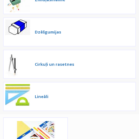
Dzēšgumijas
Cirkuļi un rasetnes
Lineāli