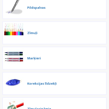
Pildspalvas
Zīmuļi
Marķieri
Korekcijas līdzekļi
Zīmuļasināmie