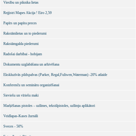
Viesību un piknika lietas
Reģistri Mapes Akcija ! Eiro 2,59
Papīrs un papīra preces
Rakstāmlietas un to piederumi
Rakstāmgalda piederumi
Radošai darbībai - hobijam
Dokumentu uzglabāšana un arhivēšana
Ekskluzīvās pildspalvas (Parker, Regal,Fuliwen,Waterman) -20% atlaide
Konferenču un semināru organizēšanai
Sieviešu un vīriešu maki
Marķēšanas pistoles – uzlīmes, tekstilpistoles, uzlīmju aplikātori
Veidlapas-Kases žurnāli
Sveces - 50%