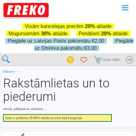
Pārslē
navigā
Visām kancelejas precēm
20%
atlaide
Mugursomām
30%
atlaide
Penāļiem
20%
atlaide
Piegāde uz Latvijas Pasts pakomātu €2,00
Piegāde
uz Omniva pakomātu €3,00
Grozs:
tukšs
Sākums
>
Rakstāmlietas un to
piederumi
zīmuļi, pildspalvas, marķieri, ...
Jums ir piešķirta 20.00% atlaide precēm šajā kategorijā.