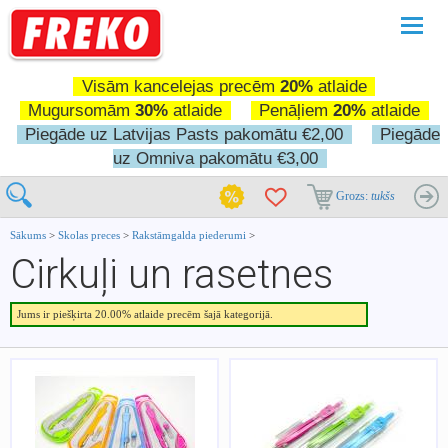
Pārslē
navigā
Visām kancelejas precēm
20%
atlaide
Mugursomām
30%
atlaide
Penāļiem
20%
atlaide
Piegāde uz Latvijas Pasts pakomātu €2,00
Piegāde
uz Omniva pakomātu €3,00
Grozs:
tukšs
Sākums
>
Skolas preces
>
Rakstāmgalda piederumi
>
Cirkuļi un rasetnes
Jums ir piešķirta 20.00% atlaide precēm šajā kategorijā.