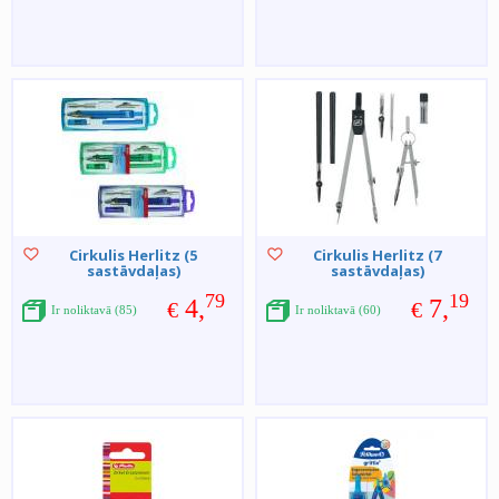
Cirkulis Herlitz (5
Cirkulis Herlitz (7
sastāvdaļas)
sastāvdaļas)
79
19
4,
7,
€
€
Ir noliktavā (85)
Ir noliktavā (60)