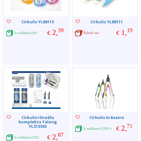
Cirkulis YL88115
Cirkulis YL88111
39
19
2,
1,
€
€
Ir noliktavā (6)
Šobrīd nav
Cirkulis+lineālu
Cirkulis krāsains
komplekts Yalong
71
YL213363
2,
€
Ir noliktavā (100+)
87
2,
€
Ir noliktavā (31)