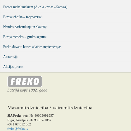
Preces māksliniekiem (Akrila krāsas -Kanvas)
Biroja tehnika – izejmateriāli
Naudas pārbaudītāji un skaitītāji
Biroja mēbeles – grīdas segumi
Freko dāvanu kartes atlaides nepiemērojas
Atstarotāji
Akcijas preces
Latvijā kopš
1992
. gada
Mazumtirdzniecība / vairumtirdzniecība
SIA Freko
, reģ. Nr. 40003091957
Rīga
, Krustpils iela 93, LV-1057
+371 67 812 662
freko@freko.lv