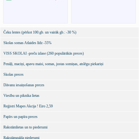
Čeku lentes (pērkot 100.gb. un vairāk gb.: -30 %)
Skolas somas Atlaides līdz -55%
VISS SKOLAI -preču izlase (260 populārākās preces)
Penāļi, maciņi, apavu maisi, somas, jostas somiņas, atslēgu piekariņi
Skolas preces
Dāvanu iesaiņošanas preces
Viesību un piknika lietas
Reģistri Mapes Akcija ! Eiro 2,59
Papīrs un papīra preces
Rakstāmlietas un to piederumi
Rakstāmgalda piederumi