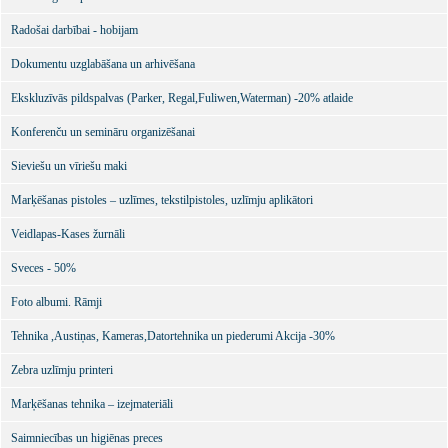
Radošai darbībai - hobijam
Dokumentu uzglabāšana un arhivēšana
Ekskluzīvās pildspalvas (Parker, Regal,Fuliwen,Waterman) -20% atlaide
Konferenču un semināru organizēšanai
Sieviešu un vīriešu maki
Marķēšanas pistoles – uzlīmes, tekstilpistoles, uzlīmju aplikātori
Veidlapas-Kases žurnāli
Sveces - 50%
Foto albumi. Rāmji
Tehnika ,Austiņas, Kameras,Datortehnika un piederumi Akcija -30%
Zebra uzlīmju printeri
Marķēšanas tehnika – izejmateriāli
Saimniecības un higiēnas preces