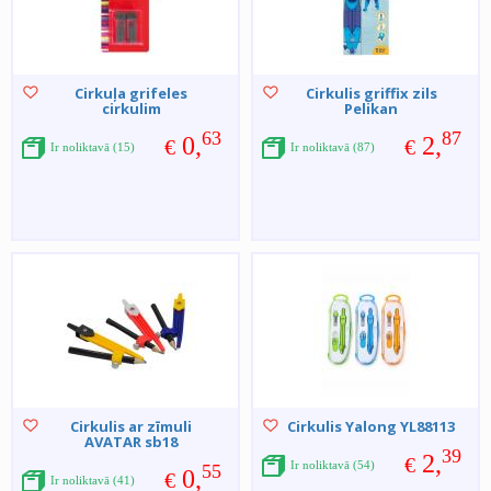
Cirkuļa grifeles
Cirkulis griffix zils
cirkulim
Pelikan
63
87
0,
2,
€
€
Ir noliktavā (15)
Ir noliktavā (87)
Cirkulis ar zīmuli
Cirkulis Yalong YL88113
AVATAR sb18
39
2,
€
Ir noliktavā (54)
55
0,
€
Ir noliktavā (41)