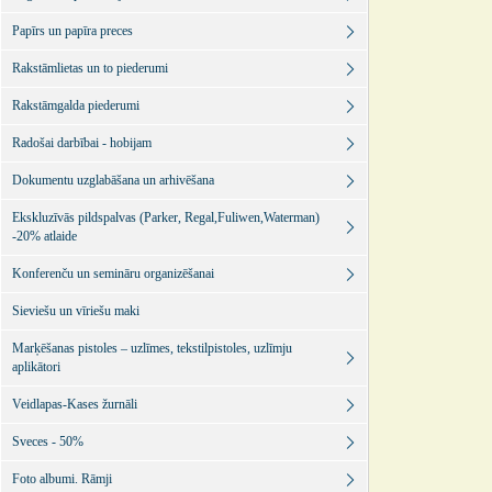
Papīrs un papīra preces
Rakstāmlietas un to piederumi
Rakstāmgalda piederumi
Radošai darbībai - hobijam
Dokumentu uzglabāšana un arhivēšana
Ekskluzīvās pildspalvas (Parker, Regal,Fuliwen,Waterman)
-20% atlaide
Konferenču un semināru organizēšanai
Sieviešu un vīriešu maki
Marķēšanas pistoles – uzlīmes, tekstilpistoles, uzlīmju
aplikātori
Veidlapas-Kases žurnāli
Sveces - 50%
Foto albumi. Rāmji