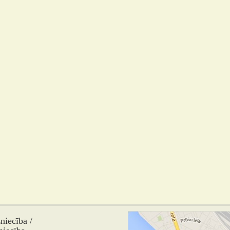
iecība /