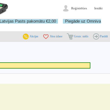
Reģistrēties
Ienākt
Latvijas Pasts pakomātu €2,00
Piegāde uz Omniva
Akcijas
Jūsu izlase
Grozs:
tukšs
Pasūtīt