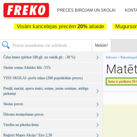
PRECES BIROJAM UN SKOLAI
KONTA
Visām kancelejas precēm
20%
atlaide
Mugurs
Meklēt!
Čeku lentes (pērkot 100.gb. un vairāk gb.: -30 %)
Sākums
>
Rakstāmgal
Matēt
Skolas somas Atlaides līdz -55%
VISS SKOLAI -preču izlase (260 populārākās preces)
Jums ir piešķirta 20
Penāļi, maciņi, apavu maisi, somas, jostas somiņas, atslēgu
piekariņi
Skolas preces
Dāvanu iesaiņošanas preces
Viesību un piknika lietas
Reģistri Mapes Akcija ! Eiro 2,59