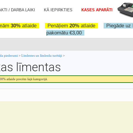
KTI / DARBA LAIKI
KĀ IEPIRKTIES
KASES APARĀTI
omām
30%
atlaide
Penāļiem
20%
atlaide
Piegāde uz 
pakomātu €3,00
da piederumi
>
Līmlentes un līmlenšu turētāji
>
as līmentas
.00% atlaide precēm šajā kategorijā.