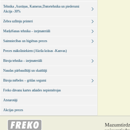
Tehnika ,Austiņas, Kameras,Datortehnika un piederumi
Akcija -30%
Zebra uzlīmju printeri
Marķēšanas tehnika – izejmateriāli
Saimniecības un higiēnas preces
Preces māksliniekiem (Akrila krāsas -Kanvas)
Biroja tehnika – izejmateriāli
Naudas pārbaudītāji un skaitītāji
Biroja mēbeles – grīdas segumi
Freko dāvanu kartes atlaides nepiemērojas
Atstarotāji
Akcijas preces
Mazumtirdzn