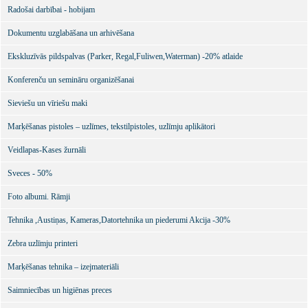
Radošai darbībai - hobijam
Dokumentu uzglabāšana un arhivēšana
Ekskluzīvās pildspalvas (Parker, Regal,Fuliwen,Waterman) -20% atlaide
Konferenču un semināru organizēšanai
Sieviešu un vīriešu maki
Marķēšanas pistoles – uzlīmes, tekstilpistoles, uzlīmju aplikātori
Veidlapas-Kases žurnāli
Sveces - 50%
Foto albumi. Rāmji
Tehnika ,Austiņas, Kameras,Datortehnika un piederumi Akcija -30%
Zebra uzlīmju printeri
Marķēšanas tehnika – izejmateriāli
Saimniecības un higiēnas preces