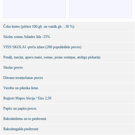
Čeku lentes (pērkot 100.gb. un vairāk gb.: -30 %)
Skolas somas Atlaides līdz -55%
VISS SKOLAI -preču izlase (260 populārākās preces)
Penāļi, maciņi, apavu maisi, somas, jostas somiņas, atslēgu piekariņi
Skolas preces
Dāvanu iesaiņošanas preces
Viesību un piknika lietas
Reģistri Mapes Akcija ! Eiro 2,59
Papīrs un papīra preces
Rakstāmlietas un to piederumi
Rakstāmgalda piederumi