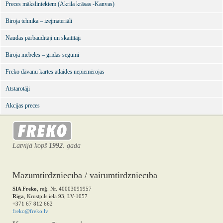
Preces māksliniekiem (Akrila krāsas -Kanvas)
Biroja tehnika – izejmateriāli
Naudas pārbaudītāji un skaitītāji
Biroja mēbeles – grīdas segumi
Freko dāvanu kartes atlaides nepiemērojas
Atstarotāji
Akcijas preces
Latvijā kopš
1992
. gada
Mazumtirdzniecība / vairumtirdzniecība
SIA Freko
, reģ. Nr. 40003091957
Rīga
, Krustpils iela 93, LV-1057
+371 67 812 662
freko@freko.lv