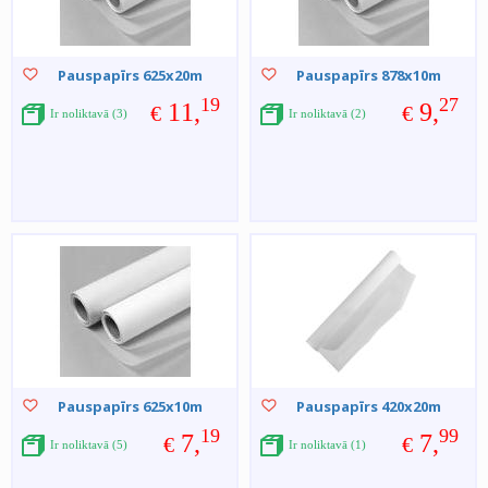
Pauspapīrs 625x20m
Pauspapīrs 878x10m
19
27
11,
9,
€
€
Ir noliktavā (3)
Ir noliktavā (2)
Pauspapīrs 625x10m
Pauspapīrs 420x20m
19
99
7,
7,
€
€
Ir noliktavā (5)
Ir noliktavā (1)