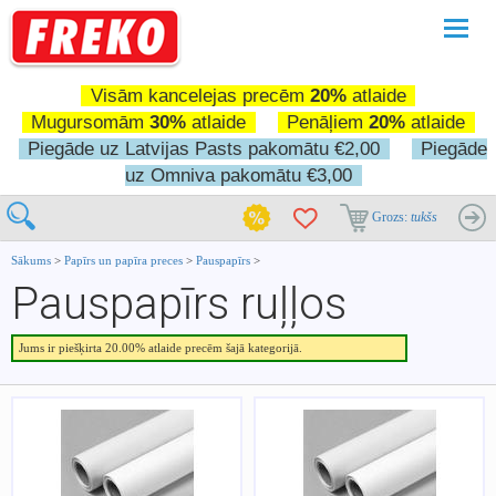
Pārslē
navigā
Visām kancelejas precēm
20%
atlaide
Mugursomām
30%
atlaide
Penāļiem
20%
atlaide
Piegāde uz Latvijas Pasts pakomātu €2,00
Piegāde
uz Omniva pakomātu €3,00
Grozs:
tukšs
Sākums
>
Papīrs un papīra preces
>
Pauspapīrs
>
Pauspapīrs ruļļos
Jums ir piešķirta 20.00% atlaide precēm šajā kategorijā.