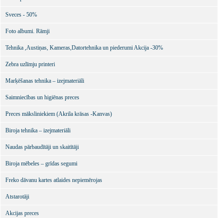
Sveces - 50%
Foto albumi. Rāmji
Tehnika ,Austiņas, Kameras,Datortehnika un piederumi Akcija -30%
Zebra uzlīmju printeri
Marķēšanas tehnika – izejmateriāli
Saimniecības un higiēnas preces
Preces māksliniekiem (Akrila krāsas -Kanvas)
Biroja tehnika – izejmateriāli
Naudas pārbaudītāji un skaitītāji
Biroja mēbeles – grīdas segumi
Freko dāvanu kartes atlaides nepiemērojas
Atstarotāji
Akcijas preces