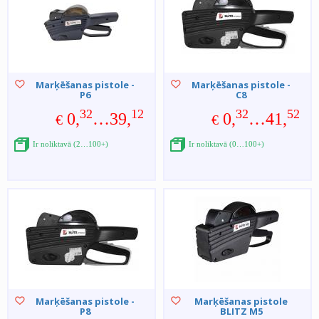
Marķēšanas pistole -
Marķēšanas pistole -
P6
C8
32
12
32
52
0,
…39,
0,
…41,
€
€
Ir noliktavā (2…100+)
Ir noliktavā (0…100+)
Marķēšanas pistole -
Marķēšanas pistole
P8
BLITZ M5