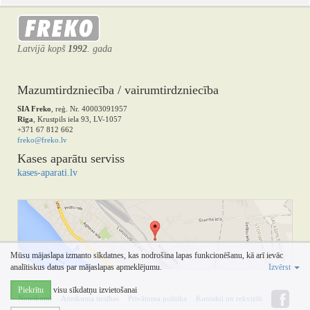
Latvijā kopš
1992
. gada
Mazumtirdzniecība / vairumtirdzniecība
SIA Freko
, reģ. Nr. 40003091957
Rīga
, Krustpils iela 93, LV-1057
+371 67 812 662
freko@freko.lv
Kases aparātu serviss
kases-aparati.lv
Mūsu mājaslapa izmanto sīkdatnes, kas nodrošina lapas funkcionēšanu, kā arī ievāc
analītiskus datus par mājaslapas apmeklējumu.
Izvērst
Piekrītu
visu sīkdatņu izvietošanai
Noteikumi
Atteikuma tiesības
Privātuma politika
Kontakti un rekvizīti