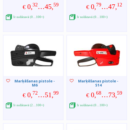
32
59
79
12
0,
…45,
0,
…47,
€
€
Ir noliktavā (0…100+)
Ir noliktavā (0…100+)
Marķēšanas pistole -
Marķēšanas pistole -
M6
S14
72
99
68
59
0,
…51,
0,
…73,
€
€
Ir noliktavā (2…100+)
Ir noliktavā (0…100+)