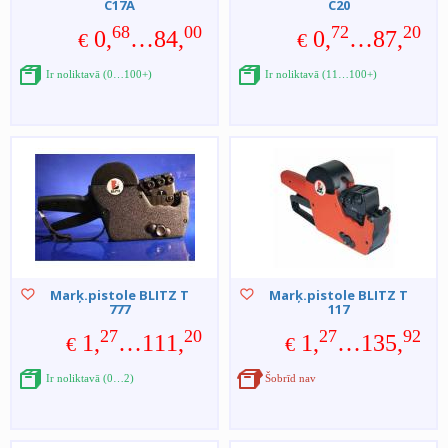
C17A
C20
68
00
72
20
0,
…84,
0,
…87,
€
€
Ir noliktavā (0…100+)
Ir noliktavā (11…100+)
Marķ.pistole BLITZ T
Marķ.pistole BLITZ T
777
117
27
20
27
92
1,
…111,
1,
…135,
€
€
Ir noliktavā (0…2)
Šobrīd nav