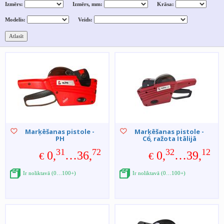
Izmērs:
Izmērs, mm:
Krāsa:
Modelis:
Veids:
Marķēšanas pistole -
Marķēšanas pistole -
PH
C6, ražota Itālijā
31
72
32
12
0,
…36,
0,
…39,
€
€
Ir noliktavā (0…100+)
Ir noliktavā (0…100+)