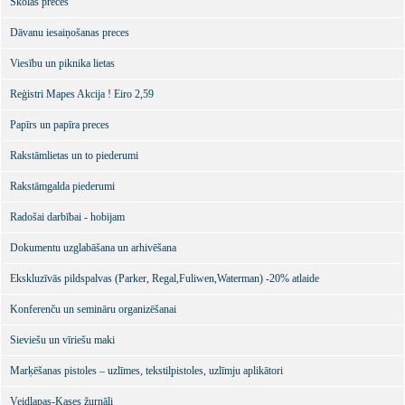
Skolas preces
Dāvanu iesaiņošanas preces
Viesību un piknika lietas
Reģistri Mapes Akcija ! Eiro 2,59
Papīrs un papīra preces
Rakstāmlietas un to piederumi
Rakstāmgalda piederumi
Radošai darbībai - hobijam
Dokumentu uzglabāšana un arhivēšana
Ekskluzīvās pildspalvas (Parker, Regal,Fuliwen,Waterman) -20% atlaide
Konferenču un semināru organizēšanai
Sieviešu un vīriešu maki
Marķēšanas pistoles – uzlīmes, tekstilpistoles, uzlīmju aplikātori
Veidlapas-Kases žurnāli