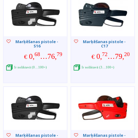
Marķēšanas pistole -
Marķēšanas pistole -
S16
C17
68
79
72
20
0,
…76,
0,
…79,
€
€
Ir noliktavā (0…100+)
Ir noliktavā (3…100+)
Marķēšanas pistole -
Marķēšanas pistole -