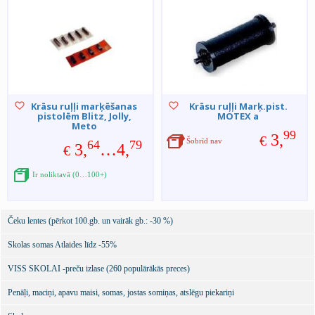
Krāsu ruļļi marķēšanas
Krāsu ruļļi Marķ.pist.
pistolēm Blitz, Jolly,
MOTEX a
Meto
99
3,
€
Šobrīd nav
64
79
3,
…4,
€
Ir noliktavā (0…100+)
Čeku lentes (pērkot 100.gb. un vairāk gb.: -30 %)
Skolas somas Atlaides līdz -55%
VISS SKOLAI -preču izlase (260 populārākās preces)
Penāļi, maciņi, apavu maisi, somas, jostas somiņas, atslēgu piekariņi