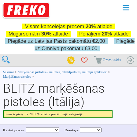
Pārslē
navigā
Visām kancelejas precēm
20%
atlaide
Mugursomām
30%
atlaide
Penāļiem
20%
atlaide
Piegāde uz Latvijas Pasts pakomātu €2,00
Piegāde
uz Omniva pakomātu €3,00
Grozs:
tukšs
Sākums
>
Marķēšanas pistoles – uzlīmes, tekstilpistoles, uzlīmju aplikātori
>
Marķēšanas pistoles
>
BLITZ marķēšanas
pistoles (Itālija)
Jums ir piešķirta 20.00% atlaide precēm šajā kategorijā.
Kārtot preces:
Ražotājs: