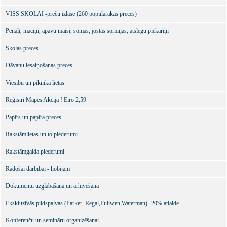
VISS SKOLAI -preču izlase (260 populārākās preces)
Penāļi, maciņi, apavu maisi, somas, jostas somiņas, atslēgu piekariņi
Skolas preces
Dāvanu iesaiņošanas preces
Viesību un piknika lietas
Reģistri Mapes Akcija ! Eiro 2,59
Papīrs un papīra preces
Rakstāmlietas un to piederumi
Rakstāmgalda piederumi
Radošai darbībai - hobijam
Dokumentu uzglabāšana un arhivēšana
Ekskluzīvās pildspalvas (Parker, Regal,Fuliwen,Waterman) -20% atlaide
Konferenču un semināru organizēšanai