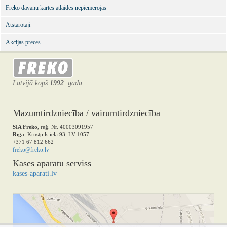
Freko dāvanu kartes atlaides nepiemērojas
Atstarotāji
Akcijas preces
Latvijā kopš
1992
. gada
Mazumtirdzniecība / vairumtirdzniecība
SIA Freko
, reģ. Nr. 40003091957
Rīga
, Krustpils iela 93, LV-1057
+371 67 812 662
freko@freko.lv
Kases aparātu serviss
kases-aparati.lv