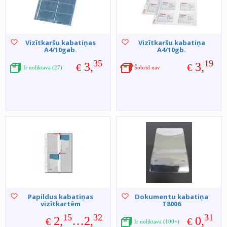
Vizītkaršu kabatiņas
Vizītkaršu kabatiņa
A4/10gab.
A4/10gb.
35
19
3,
3,
€
€
Ir noliktavā (27)
Šobrīd nav
Papildus kabatiņas
Dokumentu kabatiņa
vizītkartēm
T8006
15
32
31
2,
…2,
0,
€
€
Ir noliktavā (100+)