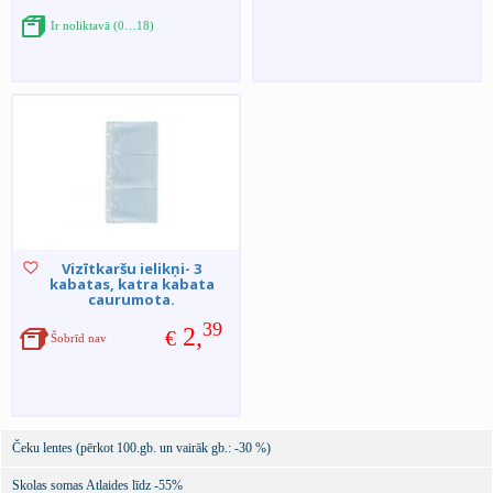
Ir noliktavā (0…18)
Vizītkaršu ielikņi- 3
kabatas, katra kabata
caurumota.
39
2,
€
Šobrīd nav
Čeku lentes (pērkot 100.gb. un vairāk gb.: -30 %)
Skolas somas Atlaides līdz -55%