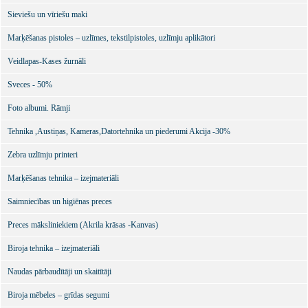
Sieviešu un vīriešu maki
Marķēšanas pistoles – uzlīmes, tekstilpistoles, uzlīmju aplikātori
Veidlapas-Kases žurnāli
Sveces - 50%
Foto albumi. Rāmji
Tehnika ,Austiņas, Kameras,Datortehnika un piederumi Akcija -30%
Zebra uzlīmju printeri
Marķēšanas tehnika – izejmateriāli
Saimniecības un higiēnas preces
Preces māksliniekiem (Akrila krāsas -Kanvas)
Biroja tehnika – izejmateriāli
Naudas pārbaudītāji un skaitītāji
Biroja mēbeles – grīdas segumi