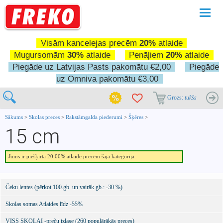
Pārslē
navigā
Visām kancelejas precēm
20%
atlaide
Mugursomām
30%
atlaide
Penāļiem
20%
atlaide
Piegāde uz Latvijas Pasts pakomātu €2,00
Piegāde
uz Omniva pakomātu €3,00
Grozs:
tukšs
Sākums
>
Skolas preces
>
Rakstāmgalda piederumi
>
Šķēres
>
15 cm
Jums ir piešķirta 20.00% atlaide precēm šajā kategorijā.
Čeku lentes (pērkot 100.gb. un vairāk gb.: -30 %)
Skolas somas Atlaides līdz -55%
VISS SKOLAI -preču izlase (260 populārākās preces)