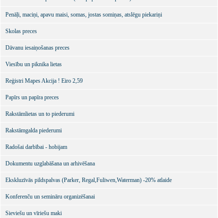
Penāļi, maciņi, apavu maisi, somas, jostas somiņas, atslēgu piekariņi
Skolas preces
Dāvanu iesaiņošanas preces
Viesību un piknika lietas
Reģistri Mapes Akcija ! Eiro 2,59
Papīrs un papīra preces
Rakstāmlietas un to piederumi
Rakstāmgalda piederumi
Radošai darbībai - hobijam
Dokumentu uzglabāšana un arhivēšana
Ekskluzīvās pildspalvas (Parker, Regal,Fuliwen,Waterman) -20% atlaide
Konferenču un semināru organizēšanai
Sieviešu un vīriešu maki