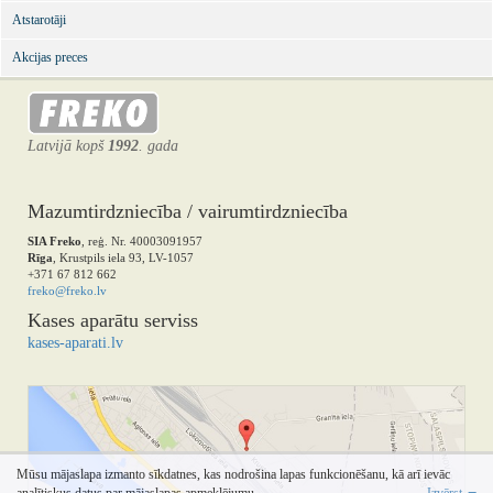
Atstarotāji
Akcijas preces
Latvijā kopš
1992
. gada
Mazumtirdzniecība / vairumtirdzniecība
SIA Freko
, reģ. Nr. 40003091957
Rīga
, Krustpils iela 93, LV-1057
+371 67 812 662
freko@freko.lv
Kases aparātu serviss
kases-aparati.lv
Mūsu mājaslapa izmanto sīkdatnes, kas nodrošina lapas funkcionēšanu, kā arī ievāc