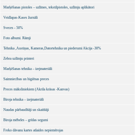
Marķēšanas pistoles – uzlīmes, tekstilpistoles, uzlīmju aplikātori
Veidlapas-Kases žurnāli
Sveces - 50%
Foto albumi. Rāmji
Tehnika ,Austiņas, Kameras,Datortehnika un piederumi Akcija -30%
Zebra uzlīmju printeri
Marķēšanas tehnika – izejmateriāli
Saimniecības un higiēnas preces
Preces māksliniekiem (Akrila krāsas -Kanvas)
Biroja tehnika – izejmateriāli
Naudas pārbaudītāji un skaitītāji
Biroja mēbeles – grīdas segumi
Freko dāvanu kartes atlaides nepiemērojas