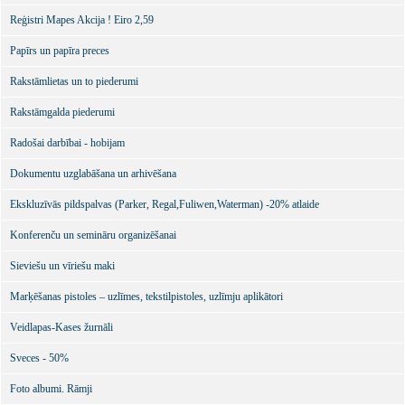
Reģistri Mapes Akcija ! Eiro 2,59
Papīrs un papīra preces
Rakstāmlietas un to piederumi
Rakstāmgalda piederumi
Radošai darbībai - hobijam
Dokumentu uzglabāšana un arhivēšana
Ekskluzīvās pildspalvas (Parker, Regal,Fuliwen,Waterman) -20% atlaide
Konferenču un semināru organizēšanai
Sieviešu un vīriešu maki
Marķēšanas pistoles – uzlīmes, tekstilpistoles, uzlīmju aplikātori
Veidlapas-Kases žurnāli
Sveces - 50%
Foto albumi. Rāmji