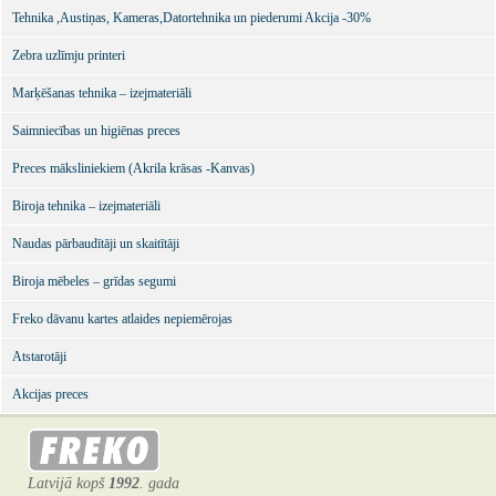
Tehnika ,Austiņas, Kameras,Datortehnika un piederumi Akcija -30%
Zebra uzlīmju printeri
Marķēšanas tehnika – izejmateriāli
Saimniecības un higiēnas preces
Preces māksliniekiem (Akrila krāsas -Kanvas)
Biroja tehnika – izejmateriāli
Naudas pārbaudītāji un skaitītāji
Biroja mēbeles – grīdas segumi
Freko dāvanu kartes atlaides nepiemērojas
Atstarotāji
Akcijas preces
Latvijā kopš
1992
. gada