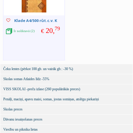
Klade A4/500 rūt.c.v. K
79
20,
€
Ir noliktavā (2)
Čeku lentes (pērkot 100.gb. un vairāk gb.: -30 %)
Skolas somas Atlaides līdz -55%
VISS SKOLAI -preču izlase (260 populārākās preces)
Penāļi, maciņi, apavu maisi, somas, jostas somiņas, atslēgu piekariņi
Skolas preces
Dāvanu iesaiņošanas preces
Viesību un piknika lietas