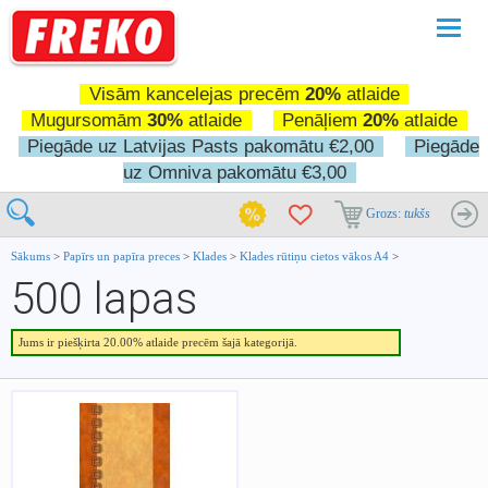
Pārslē
navigā
Visām kancelejas precēm
20%
atlaide
Mugursomām
30%
atlaide
Penāļiem
20%
atlaide
Piegāde uz Latvijas Pasts pakomātu €2,00
Piegāde
uz Omniva pakomātu €3,00
Grozs:
tukšs
Sākums
>
Papīrs un papīra preces
>
Klades
>
Klades rūtiņu cietos vākos A4
>
500 lapas
Jums ir piešķirta 20.00% atlaide precēm šajā kategorijā.