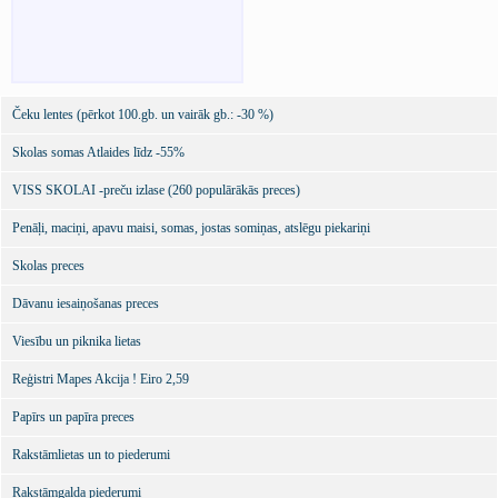
Čeku lentes (pērkot 100.gb. un vairāk gb.: -30 %)
Skolas somas Atlaides līdz -55%
VISS SKOLAI -preču izlase (260 populārākās preces)
Penāļi, maciņi, apavu maisi, somas, jostas somiņas, atslēgu piekariņi
Skolas preces
Dāvanu iesaiņošanas preces
Viesību un piknika lietas
Reģistri Mapes Akcija ! Eiro 2,59
Papīrs un papīra preces
Rakstāmlietas un to piederumi
Rakstāmgalda piederumi