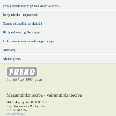
Preces māksliniekiem (Akrila krāsas -Kanvas)
Biroja tehnika – izejmateriāli
Naudas pārbaudītāji un skaitītāji
Biroja mēbeles – grīdas segumi
Freko dāvanu kartes atlaides nepiemērojas
Atstarotāji
Akcijas preces
Latvijā kopš
1992
. gada
Mazumtirdzniecība / vairumtirdzniecība
SIA Freko
, reģ. Nr. 40003091957
Rīga
, Krustpils iela 93, LV-1057
+371 67 812 662
freko@freko.lv