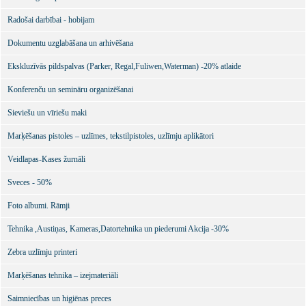
Radošai darbībai - hobijam
Dokumentu uzglabāšana un arhivēšana
Ekskluzīvās pildspalvas (Parker, Regal,Fuliwen,Waterman) -20% atlaide
Konferenču un semināru organizēšanai
Sieviešu un vīriešu maki
Marķēšanas pistoles – uzlīmes, tekstilpistoles, uzlīmju aplikātori
Veidlapas-Kases žurnāli
Sveces - 50%
Foto albumi. Rāmji
Tehnika ,Austiņas, Kameras,Datortehnika un piederumi Akcija -30%
Zebra uzlīmju printeri
Marķēšanas tehnika – izejmateriāli
Saimniecības un higiēnas preces