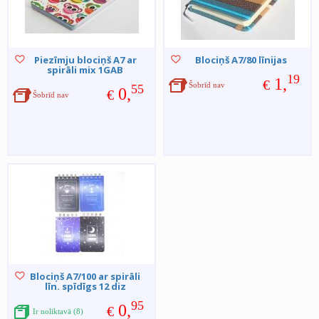
Piezīmju blociņš A7 ar
Blociņš A7/80 līnijas
spirāli mix 1GAB
19
1,
€
Šobrīd nav
55
0,
€
Šobrīd nav
Blociņš A7/100 ar spirāli
līn. spīdīgs 12 diz
95
0,
€
Ir noliktavā (8)