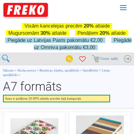
Pārslē
navigā
Visām kancelejas precēm
20%
atlaide
Mugursomām
30%
atlaide
Penāļiem
20%
atlaide
Piegāde uz Latvijas Pasts pakomātu €2,00
Piegāde
uz Omniva pakomātu €3,00
Grozs:
tukšs
Sākums
>
Skolas preces
>
Burtnīcas, klades, spirāļbloki
>
Spirāļbloki
>
Līniju
spirāļbloki
>
A7 formāts
Jums ir piešķirta 20.00% atlaide precēm šajā kategorijā.