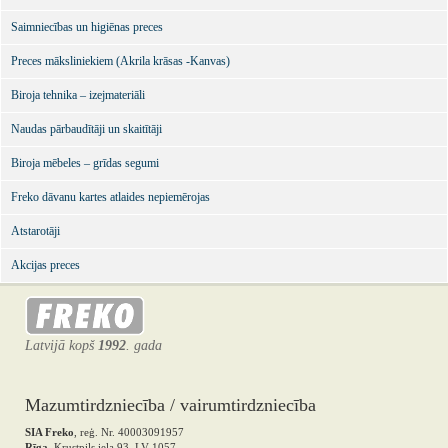
Saimniecības un higiēnas preces
Preces māksliniekiem (Akrila krāsas -Kanvas)
Biroja tehnika – izejmateriāli
Naudas pārbaudītāji un skaitītāji
Biroja mēbeles – grīdas segumi
Freko dāvanu kartes atlaides nepiemērojas
Atstarotāji
Akcijas preces
Latvijā kopš
1992
. gada
Mazumtirdzniecība / vairumtirdzniecība
SIA Freko
, reģ. Nr. 40003091957
Rīga
, Krustpils iela 93, LV-1057