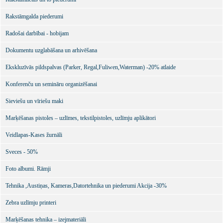
Rakstāmgalda piederumi
Radošai darbībai - hobijam
Dokumentu uzglabāšana un arhivēšana
Ekskluzīvās pildspalvas (Parker, Regal,Fuliwen,Waterman) -20% atlaide
Konferenču un semināru organizēšanai
Sieviešu un vīriešu maki
Marķēšanas pistoles – uzlīmes, tekstilpistoles, uzlīmju aplikātori
Veidlapas-Kases žurnāli
Sveces - 50%
Foto albumi. Rāmji
Tehnika ,Austiņas, Kameras,Datortehnika un piederumi Akcija -30%
Zebra uzlīmju printeri
Marķēšanas tehnika – izejmateriāli