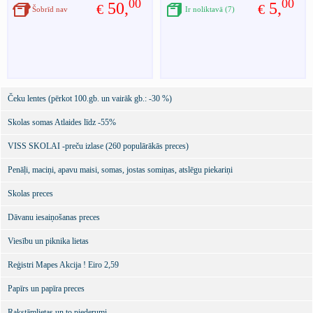
00
00
50,
5,
€
€
Šobrīd nav
Ir noliktavā (7)
Čeku lentes (pērkot 100.gb. un vairāk gb.: -30 %)
Skolas somas Atlaides līdz -55%
VISS SKOLAI -preču izlase (260 populārākās preces)
Penāļi, maciņi, apavu maisi, somas, jostas somiņas, atslēgu piekariņi
Skolas preces
Dāvanu iesaiņošanas preces
Viesību un piknika lietas
Reģistri Mapes Akcija ! Eiro 2,59
Papīrs un papīra preces
Rakstāmlietas un to piederumi