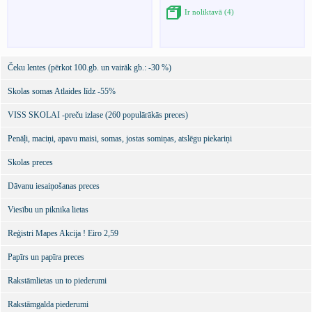
Ir noliktavā (4)
Čeku lentes (pērkot 100.gb. un vairāk gb.: -30 %)
Skolas somas Atlaides līdz -55%
VISS SKOLAI -preču izlase (260 populārākās preces)
Penāļi, maciņi, apavu maisi, somas, jostas somiņas, atslēgu piekariņi
Skolas preces
Dāvanu iesaiņošanas preces
Viesību un piknika lietas
Reģistri Mapes Akcija ! Eiro 2,59
Papīrs un papīra preces
Rakstāmlietas un to piederumi
Rakstāmgalda piederumi