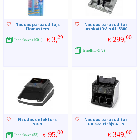
Naudas pārbaudītājs
Naudas pārbaudītās
Flomasters
un skaitītājs AL-5300
29
00
3,
299,
€
€
Ir noliktavā (100+)
Ir noliktavā (2)
Naudas detektors
Naudas pārbaudītās
520b
un skaitītājs A-15
00
00
95,
349,
€
€
Ir noliktavā (53)