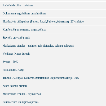
Radošai darbībai - hobijam
Dokumentu uzglabāšana un arhivēšana
Ekskluzīvās pildspalvas (Parker, Regal,Fuliwen,Waterman) -20% atlaide
Konferenču un semināru organizēšanai
Sieviešu un vīriešu maki
Marķēšanas pistoles – uzlīmes, tekstilpistoles, uzlīmju aplikātori
Veidlapas-Kases žurnāli
Sveces - 50%
Foto albumi. Rāmji
Tehnika ,Austiņas, Kameras,Datortehnika un piederumi Akcija -30%
Zebra uzlīmju printeri
Marķēšanas tehnika – izejmateriāli
Saimniecības un higiēnas preces