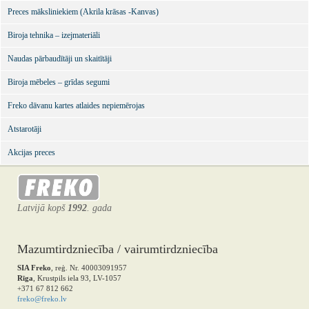
Preces māksliniekiem (Akrila krāsas -Kanvas)
Biroja tehnika – izejmateriāli
Naudas pārbaudītāji un skaitītāji
Biroja mēbeles – grīdas segumi
Freko dāvanu kartes atlaides nepiemērojas
Atstarotāji
Akcijas preces
Latvijā kopš
1992
. gada
Mazumtirdzniecība / vairumtirdzniecība
SIA Freko
, reģ. Nr. 40003091957
Rīga
, Krustpils iela 93, LV-1057
+371 67 812 662
freko@freko.lv