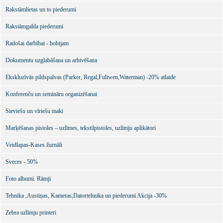
Rakstāmlietas un to piederumi
Rakstāmgalda piederumi
Radošai darbībai - hobijam
Dokumentu uzglabāšana un arhivēšana
Ekskluzīvās pildspalvas (Parker, Regal,Fuliwen,Waterman) -20% atlaide
Konferenču un semināru organizēšanai
Sieviešu un vīriešu maki
Marķēšanas pistoles – uzlīmes, tekstilpistoles, uzlīmju aplikātori
Veidlapas-Kases žurnāli
Sveces - 50%
Foto albumi. Rāmji
Tehnika ,Austiņas, Kameras,Datortehnika un piederumi Akcija -30%
Zebra uzlīmju printeri