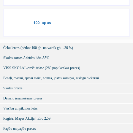
100 lapas
Čeku lentes (pērkot 100.gb. un vairāk gb.: -30 %)
Skolas somas Atlaides līdz -55%
VISS SKOLAI -preču izlase (260 populārākās preces)
Penāļi, maciņi, apavu maisi, somas, jostas somiņas, atslēgu piekariņi
Skolas preces
Dāvanu iesaiņošanas preces
Viesību un piknika lietas
Reģistri Mapes Akcija ! Eiro 2,59
Papīrs un papīra preces