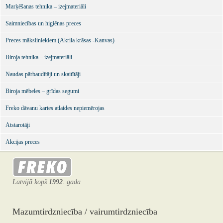
Marķēšanas tehnika – izejmateriāli
Saimniecības un higiēnas preces
Preces māksliniekiem (Akrila krāsas -Kanvas)
Biroja tehnika – izejmateriāli
Naudas pārbaudītāji un skaitītāji
Biroja mēbeles – grīdas segumi
Freko dāvanu kartes atlaides nepiemērojas
Atstarotāji
Akcijas preces
Latvijā kopš
1992
. gada
Mazumtirdzniecība / vairumtirdzniecība