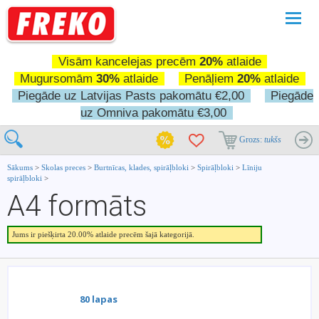
Pārslē
navigā
Visām kancelejas precēm
20%
atlaide
Mugursomām
30%
atlaide
Penāļiem
20%
atlaide
Piegāde uz Latvijas Pasts pakomātu €2,00
Piegāde
uz Omniva pakomātu €3,00
Grozs:
tukšs
Sākums
>
Skolas preces
>
Burtnīcas, klades, spirāļbloki
>
Spirāļbloki
>
Līniju
spirāļbloki
>
A4 formāts
Jums ir piešķirta 20.00% atlaide precēm šajā kategorijā.
80 lapas