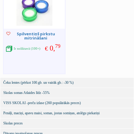
Spilventiņš pirkstu
mitrināšani
79
0,
€
Ir noliktavā (100+)
Čeku lentes (pērkot 100.gb. un vairāk gb.: -30 %)
Skolas somas Atlaides līdz -55%
VISS SKOLAI -preču izlase (260 populārākās preces)
Penāļi, maciņi, apavu maisi, somas, jostas somiņas, atslēgu piekariņi
Skolas preces
Dāvanu iesaiņošanas preces