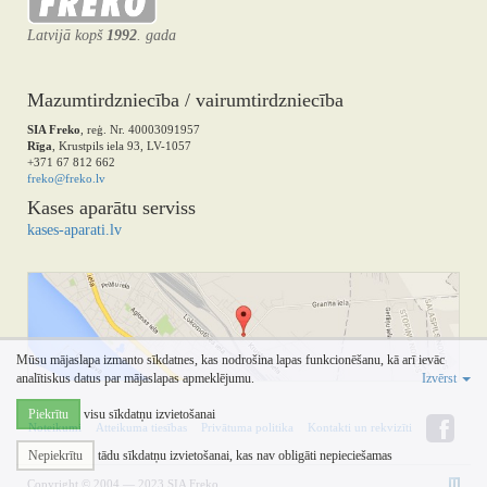
Latvijā kopš
1992
. gada
Mazumtirdzniecība / vairumtirdzniecība
SIA Freko
, reģ. Nr. 40003091957
Rīga
, Krustpils iela 93, LV-1057
+371 67 812 662
freko@freko.lv
Kases aparātu serviss
kases-aparati.lv
Mūsu mājaslapa izmanto sīkdatnes, kas nodrošina lapas funkcionēšanu, kā arī ievāc
analītiskus datus par mājaslapas apmeklējumu.
Izvērst
Piekrītu
visu sīkdatņu izvietošanai
Noteikumi
Atteikuma tiesības
Privātuma politika
Kontakti un rekvizīti
Nepiekrītu
tādu sīkdatņu izvietošanai, kas nav obligāti nepieciešamas
Copyright © 2004 — 2023 SIA Freko