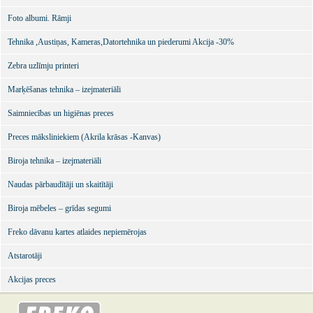
Foto albumi. Rāmji
Tehnika ,Austiņas, Kameras,Datortehnika un piederumi Akcija -30%
Zebra uzlīmju printeri
Marķēšanas tehnika – izejmateriāli
Saimniecības un higiēnas preces
Preces māksliniekiem (Akrila krāsas -Kanvas)
Biroja tehnika – izejmateriāli
Naudas pārbaudītāji un skaitītāji
Biroja mēbeles – grīdas segumi
Freko dāvanu kartes atlaides nepiemērojas
Atstarotāji
Akcijas preces