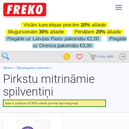
Pārslē
navigā
Visām kancelejas precēm
20%
atlaide
Mugursomām
30%
atlaide
Penāļiem
20%
atlaide
Piegāde uz Latvijas Pasts pakomātu €2,00
Piegāde
uz Omniva pakomātu €3,00
Grozs:
tukšs
Sākums
>
Rakstāmgalda piederumi
>
Pirkstu mitrināmie
spilventiņi
Jums ir piešķirta 20.00% atlaide precēm šajā kategorijā.