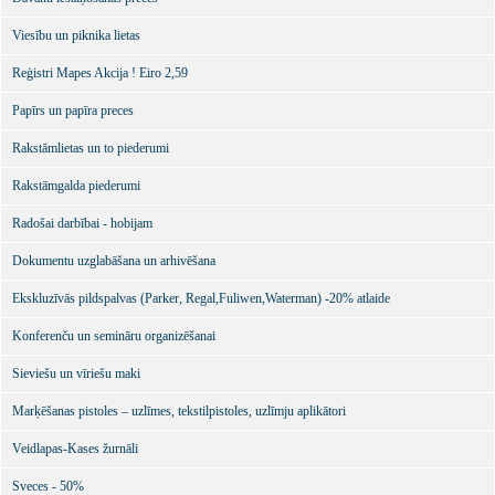
Viesību un piknika lietas
Reģistri Mapes Akcija ! Eiro 2,59
Papīrs un papīra preces
Rakstāmlietas un to piederumi
Rakstāmgalda piederumi
Radošai darbībai - hobijam
Dokumentu uzglabāšana un arhivēšana
Ekskluzīvās pildspalvas (Parker, Regal,Fuliwen,Waterman) -20% atlaide
Konferenču un semināru organizēšanai
Sieviešu un vīriešu maki
Marķēšanas pistoles – uzlīmes, tekstilpistoles, uzlīmju aplikātori
Veidlapas-Kases žurnāli
Sveces - 50%