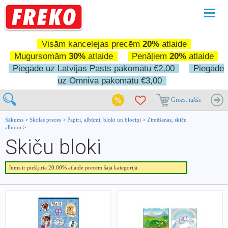
Pārslē
navigā
Visām kancelejas precēm
20%
atlaide
Mugursomām
30%
atlaide
Penāļiem
20%
atlaide
Piegāde uz Latvijas Pasts pakomātu €2,00
Piegāde
uz Omniva pakomātu €3,00
Grozs:
tukšs
Sākums
>
Skolas preces
>
Papīri, albūmi, bloki un blociņi
>
Zīmēšanas, skiču
albumi
>
Skiču bloki
Jums ir piešķirta 20.00% atlaide precēm šajā kategorijā.