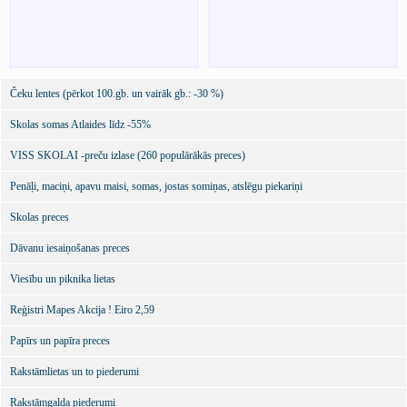
Čeku lentes (pērkot 100.gb. un vairāk gb.: -30 %)
Skolas somas Atlaides līdz -55%
VISS SKOLAI -preču izlase (260 populārākās preces)
Penāļi, maciņi, apavu maisi, somas, jostas somiņas, atslēgu piekariņi
Skolas preces
Dāvanu iesaiņošanas preces
Viesību un piknika lietas
Reģistri Mapes Akcija ! Eiro 2,59
Papīrs un papīra preces
Rakstāmlietas un to piederumi
Rakstāmgalda piederumi