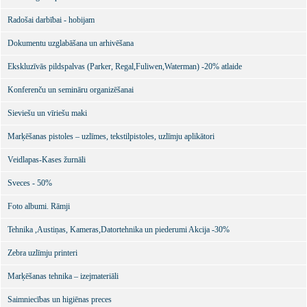
Radošai darbībai - hobijam
Dokumentu uzglabāšana un arhivēšana
Ekskluzīvās pildspalvas (Parker, Regal,Fuliwen,Waterman) -20% atlaide
Konferenču un semināru organizēšanai
Sieviešu un vīriešu maki
Marķēšanas pistoles – uzlīmes, tekstilpistoles, uzlīmju aplikātori
Veidlapas-Kases žurnāli
Sveces - 50%
Foto albumi. Rāmji
Tehnika ,Austiņas, Kameras,Datortehnika un piederumi Akcija -30%
Zebra uzlīmju printeri
Marķēšanas tehnika – izejmateriāli
Saimniecības un higiēnas preces