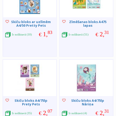
Skiču bloks ar uzlīmēm
Zīmēšanas bloks A475
A4/50 Pretty Pets
lapas
83
31
1,
2,
€
€
Ir noliktavā (10)
Ir noliktavā (51)
Skiču bloks A4/75lp
Skiču bloks A4/75lp
Prety Pets
Nāriņa
07
31
2,
2,
€
€
Ir noliktavā (35)
Ir noliktavā (4)