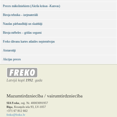
Preces māksliniekiem (Akrila krāsas -Kanvas)
Biroja tehnika – izejmateriāli
Naudas pārbaudītāji un skaitītāji
Biroja mēbeles – grīdas segumi
Freko dāvanu kartes atlaides nepiemērojas
Atstarotāji
Akcijas preces
Latvijā kopš
1992
. gada
Mazumtirdzniecība / vairumtirdzniecība
SIA Freko
, reģ. Nr. 40003091957
Rīga
, Krustpils iela 93, LV-1057
+371 67 812 662
freko@freko.lv