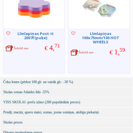
Līmlapiņas Post-it
Līmlapiņas
2007F(puķe)
100x75mm/100 HOT
WHEELS
71
4,
€
Šobrīd nav
59
1,
€
Šobrīd nav
Čeku lentes (pērkot 100.gb. un vairāk gb.: -30 %)
Skolas somas Atlaides līdz -55%
VISS SKOLAI -preču izlase (260 populārākās preces)
Penāļi, maciņi, apavu maisi, somas, jostas somiņas, atslēgu piekariņi
Skolas preces
Dāvanu iesaiņošanas preces