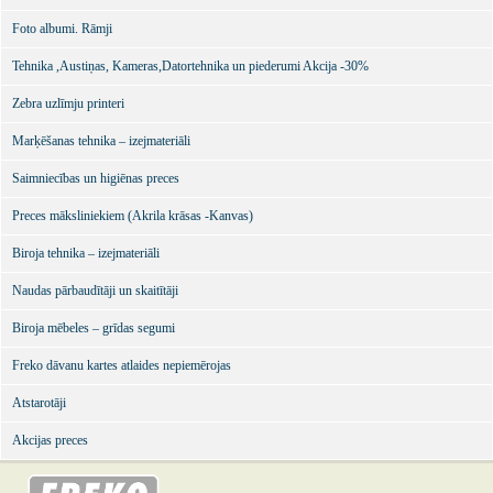
Foto albumi. Rāmji
Tehnika ,Austiņas, Kameras,Datortehnika un piederumi Akcija -30%
Zebra uzlīmju printeri
Marķēšanas tehnika – izejmateriāli
Saimniecības un higiēnas preces
Preces māksliniekiem (Akrila krāsas -Kanvas)
Biroja tehnika – izejmateriāli
Naudas pārbaudītāji un skaitītāji
Biroja mēbeles – grīdas segumi
Freko dāvanu kartes atlaides nepiemērojas
Atstarotāji
Akcijas preces