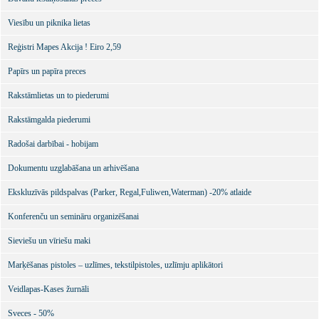
Viesību un piknika lietas
Reģistri Mapes Akcija ! Eiro 2,59
Papīrs un papīra preces
Rakstāmlietas un to piederumi
Rakstāmgalda piederumi
Radošai darbībai - hobijam
Dokumentu uzglabāšana un arhivēšana
Ekskluzīvās pildspalvas (Parker, Regal,Fuliwen,Waterman) -20% atlaide
Konferenču un semināru organizēšanai
Sieviešu un vīriešu maki
Marķēšanas pistoles – uzlīmes, tekstilpistoles, uzlīmju aplikātori
Veidlapas-Kases žurnāli
Sveces - 50%