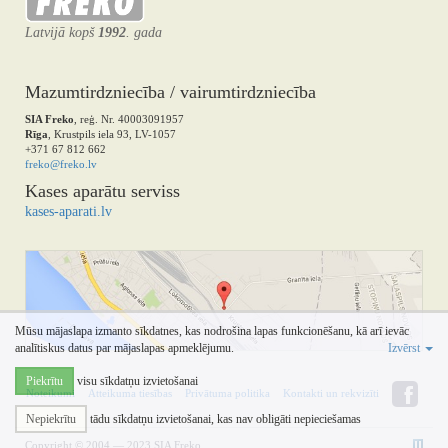
Latvijā kopš
1992
. gada
Mazumtirdzniecība / vairumtirdzniecība
SIA Freko
, reģ. Nr. 40003091957
Rīga
, Krustpils iela 93, LV-1057
+371 67 812 662
freko@freko.lv
Kases aparātu serviss
kases-aparati.lv
Mūsu mājaslapa izmanto sīkdatnes, kas nodrošina lapas funkcionēšanu, kā arī ievāc
analītiskus datus par mājaslapas apmeklējumu.
Izvērst
Piekrītu
visu sīkdatņu izvietošanai
Noteikumi
Atteikuma tiesības
Privātuma politika
Kontakti un rekvizīti
Nepiekrītu
tādu sīkdatņu izvietošanai, kas nav obligāti nepieciešamas
Copyright © 2004 — 2023 SIA Freko