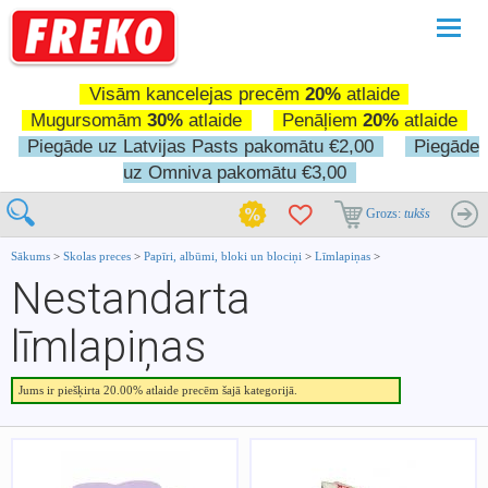
Pārslē
navigā
Visām kancelejas precēm
20%
atlaide
Mugursomām
30%
atlaide
Penāļiem
20%
atlaide
Piegāde uz Latvijas Pasts pakomātu €2,00
Piegāde
uz Omniva pakomātu €3,00
Grozs:
tukšs
Sākums
>
Skolas preces
>
Papīri, albūmi, bloki un blociņi
>
Līmlapiņas
>
Nestandarta
līmlapiņas
Jums ir piešķirta 20.00% atlaide precēm šajā kategorijā.