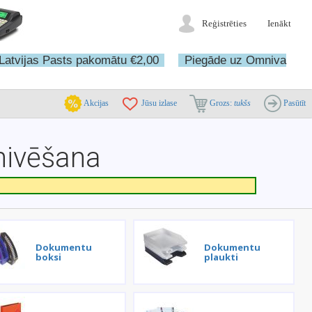
Reģistrēties
Ienākt
Latvijas Pasts pakomātu €2,00
Piegāde uz Omniva
Akcijas
Jūsu izlase
Grozs:
tukšs
Pasūtīt
hivēšana
Dokumentu
Dokumentu
boksi
plaukti