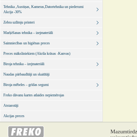
Tehnika ,Austiņas, Kameras,Datortehnika un piederumi
Akcija -30%
Zebra uzlīmju printeri
Marķēšanas tehnika – izejmateriāli
Saimniecības un higiēnas preces
Preces māksliniekiem (Akrila krāsas -Kanvas)
Biroja tehnika – izejmateriāli
Naudas pārbaudītāji un skaitītāji
Biroja mēbeles – grīdas segumi
Freko dāvanu kartes atlaides nepiemērojas
Atstarotāji
Akcijas preces
Mazumtirdzn