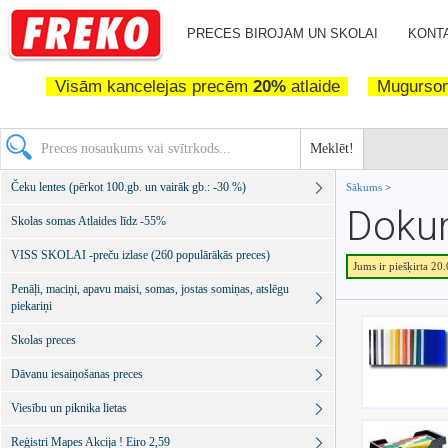
PRECES BIROJAM UN SKOLAI
KONTA
Visām kancelejas precēm
20%
atlaide
Mugurs
Meklēt!
Čeku lentes (pērkot 100.gb. un vairāk gb.: -30 %)
Sākums
>
Dokum
Skolas somas Atlaides līdz -55%
VISS SKOLAI -preču izlase (260 populārākās preces)
Jums ir piešķirta 20
Penāļi, maciņi, apavu maisi, somas, jostas somiņas, atslēgu
piekariņi
Skolas preces
Dāvanu iesaiņošanas preces
Viesību un piknika lietas
Reģistri Mapes Akcija ! Eiro 2,59