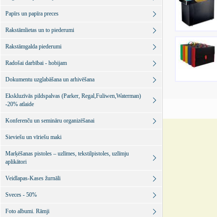
Papīrs un papīra preces
Rakstāmlietas un to piederumi
Rakstāmgalda piederumi
Radošai darbībai - hobijam
Dokumentu uzglabāšana un arhivēšana
Ekskluzīvās pildspalvas (Parker, Regal,Fuliwen,Waterman)
-20% atlaide
Konferenču un semināru organizēšanai
Sieviešu un vīriešu maki
Marķēšanas pistoles – uzlīmes, tekstilpistoles, uzlīmju
aplikātori
Veidlapas-Kases žurnāli
Sveces - 50%
Foto albumi. Rāmji