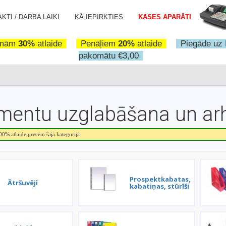
KTI / DARBA LAIKI
KĀ IEPIRKTIES
KASES APARĀTI
omām
30%
atlaide
Penāļiem
20%
atlaide
Piegāde uz 
pakomātu €3,00
entu uzglabāšana un ar
.00% atlaide precēm šajā kategorijā.
Prospektkabatas,
Ātršuvēji
kabatiņas, stūrīši