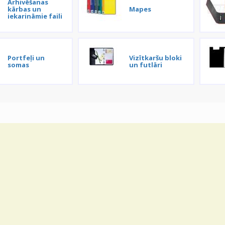
Arhivēšanas
kārbas un
Mapes
iekarināmie faili
Portfeļi un
Vizītkaršu bloki
somas
un futlāri