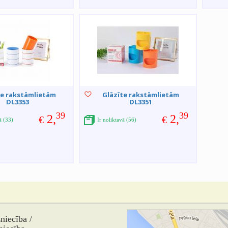
te rakstāmlietām
Glāzīte rakstāmlietām
DL3353
DL3351
39
39
2,
2,
€
€
ā (33)
Ir noliktavā (56)
iecība /