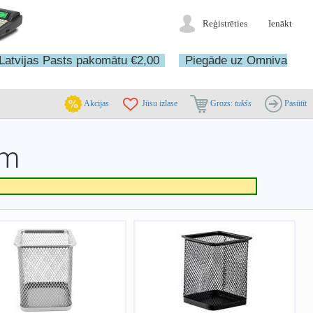
Reģistrēties
Ienākt
Latvijas Pasts pakomātu €2,00
Piegāde uz Omniva
Akcijas
Jūsu izlase
Grozs:
tukšs
Pasūtīt
em