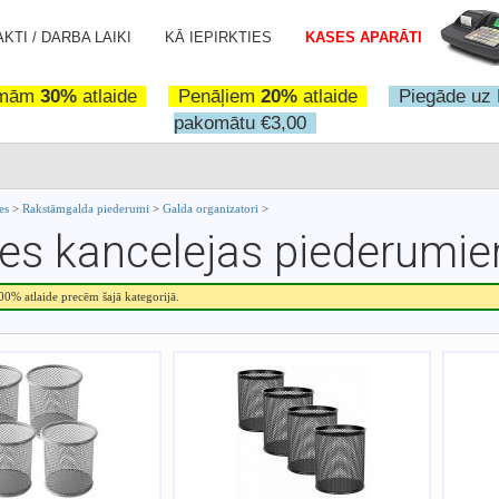
KTI / DARBA LAIKI
KĀ IEPIRKTIES
KASES APARĀTI
omām
30%
atlaide
Penāļiem
20%
atlaide
Piegāde uz 
pakomātu €3,00
ces
>
Rakstāmgalda piederumi
>
Galda organizatori
>
tes kancelejas piederumi
.00% atlaide precēm šajā kategorijā.