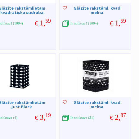
Glāzīte rakstāmlietam
Glāzīte rakstāml. kvad
kvadratiska sudraba
melna
59
59
1,
1,
€
€
noliktavā (100+)
Ir noliktavā (100+)
Glāzīte rakstāmlietām
Glāzīte rakstāml. kvad
Just Black
melna
19
87
3,
2,
€
€
noliktavā (4)
Ir noliktavā (31)