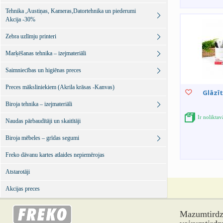
Tehnika ,Austiņas, Kameras,Datortehnika un piederumi
Akcija -30%
Zebra uzlīmju printeri
Marķēšanas tehnika – izejmateriāli
Saimniecības un higiēnas preces
Preces māksliniekiem (Akrila krāsas -Kanvas)
Glāzī
Biroja tehnika – izejmateriāli
Ir noliktav
Naudas pārbaudītāji un skaitītāji
Biroja mēbeles – grīdas segumi
Freko dāvanu kartes atlaides nepiemērojas
Atstarotāji
Akcijas preces
Mazumtirdzn