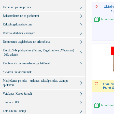
Glāzī
Papīrs un papīra preces
a
Rakstāmlietas un to piederumi
Ir nolikta
Rakstāmgalda piederumi
Radošai darbībai - hobijam
Dokumentu uzglabāšana un arhivēšana
Ekskluzīvās pildspalvas (Parker, Regal,Fuliwen,Waterman)
-20% atlaide
Konferenču un semināru organizēšanai
Sieviešu un vīriešu maki
Marķēšanas pistoles – uzlīmes, tekstilpistoles, uzlīmju
Trauci
aplikātori
Pure G
Veidlapas-Kases žurnāli
Sveces - 50%
Ir nolikta
Foto albumi. Rāmji