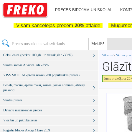
PRECES BIROJAM UN SKOLAI
KONTA
Visām kancelejas precēm
20%
atlaide
Mugurs
Meklēt!
Čeku lentes (pērkot 100.gb. un vairāk gb.: -30 %)
Sākums
>
Skolas pre
Glāzī
Skolas somas Atlaides līdz -55%
VISS SKOLAI -preču izlase (260 populārākās preces)
Jums ir piešķirta 20
Penāļi, maciņi, apavu maisi, somas, jostas somiņas, atslēgu
piekariņi
Skolas preces
Dāvanu iesaiņošanas preces
Viesību un piknika lietas
Reģistri Mapes Akcija ! Eiro 2,59