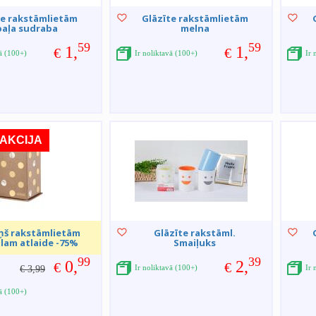
te rakstāmlietām
Glāzīte rakstāmlietām
paļa sudraba
melna
59
59
1,
1,
€
€
vā (100+)
Ir noliktavā (100+)
Ir 
AKCIJA
ņš rakstāmlietām
Glāzīte rakstāml.
lam atlaide -75%
Smaiļuks
99
39
0,
2,
€
€
Ir noliktavā (100+)
Ir 
€ 3,99
vā (100+)