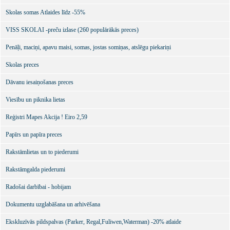
Skolas somas Atlaides līdz -55%
VISS SKOLAI -preču izlase (260 populārākās preces)
Penāļi, maciņi, apavu maisi, somas, jostas somiņas, atslēgu piekariņi
Skolas preces
Dāvanu iesaiņošanas preces
Viesību un piknika lietas
Reģistri Mapes Akcija ! Eiro 2,59
Papīrs un papīra preces
Rakstāmlietas un to piederumi
Rakstāmgalda piederumi
Radošai darbībai - hobijam
Dokumentu uzglabāšana un arhivēšana
Ekskluzīvās pildspalvas (Parker, Regal,Fuliwen,Waterman) -20% atlaide