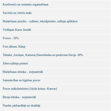
Konferenču un semināru organizēšanai
Sieviešu un vīriešu maki
Marķēšanas pistoles – uzlīmes, tekstilpistoles, uzlīmju aplikātori
Veidlapas-Kases žurnāli
Sveces - 50%
Foto albumi. Rāmji
Tehnika ,Austiņas, Kameras,Datortehnika un piederumi Akcija -30%
Zebra uzlīmju printeri
Marķēšanas tehnika – izejmateriāli
Saimniecības un higiēnas preces
Preces māksliniekiem (Akrila krāsas -Kanvas)
Biroja tehnika – izejmateriāli
Naudas pārbaudītāji un skaitītāji