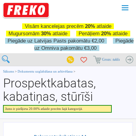
Pārslē
navigā
Visām kancelejas precēm
20%
atlaide
Mugursomām
30%
atlaide
Penāļiem
20%
atlaide
Piegāde uz Latvijas Pasts pakomātu €2,00
Piegāde
uz Omniva pakomātu €3,00
Grozs:
tukšs
Sākums
>
Dokumentu uzglabāšana un arhivēšana
>
Prospektkabatas,
kabatiņas, stūrīši
Jums ir piešķirta 20.00% atlaide precēm šajā kategorijā.