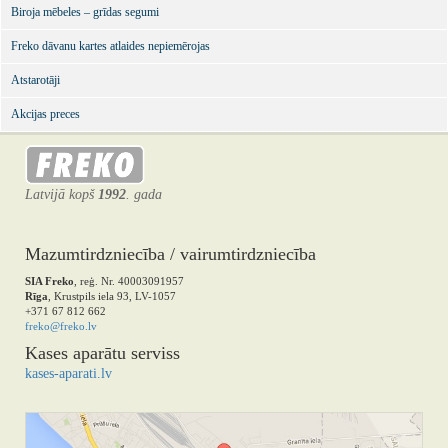
Biroja mēbeles – grīdas segumi
Freko dāvanu kartes atlaides nepiemērojas
Atstarotāji
Akcijas preces
Latvijā kopš
1992
. gada
Mazumtirdzniecība / vairumtirdzniecība
SIA Freko
, reģ. Nr. 40003091957
Rīga
, Krustpils iela 93, LV-1057
+371 67 812 662
freko@freko.lv
Kases aparātu serviss
kases-aparati.lv