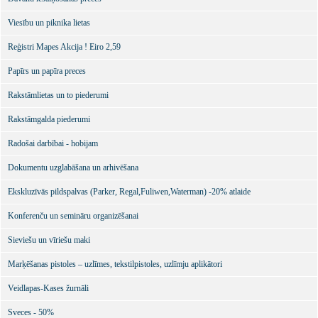
Viesību un piknika lietas
Reģistri Mapes Akcija ! Eiro 2,59
Papīrs un papīra preces
Rakstāmlietas un to piederumi
Rakstāmgalda piederumi
Radošai darbībai - hobijam
Dokumentu uzglabāšana un arhivēšana
Ekskluzīvās pildspalvas (Parker, Regal,Fuliwen,Waterman) -20% atlaide
Konferenču un semināru organizēšanai
Sieviešu un vīriešu maki
Marķēšanas pistoles – uzlīmes, tekstilpistoles, uzlīmju aplikātori
Veidlapas-Kases žurnāli
Sveces - 50%