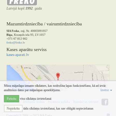
Latvijā kopš
1992
. gada
Mazumtirdzniecība / vairumtirdzniecība
SIA Freko
, reģ. Nr. 40003091957
Rīga
, Krustpils iela 93, LV-1057
+371 67 812 662
freko@freko.lv
Kases aparātu serviss
kases-aparati.lv
Mūsu mājaslapa izmanto sīkdatnes, kas nodrošina lapas funkcionēšanu, kā arī ievāc
analītiskus datus par mājaslapas apmeklējumu.
Izvērst
Piekrītu
visu sīkdatņu izvietošanai
Noteikumi
Atteikuma tiesības
Privātuma politika
Kontakti un rekvizīti
Nepiekrītu
tādu sīkdatņu izvietošanai, kas nav obligāti nepieciešamas
Copyright © 2004 — 2023 SIA Freko