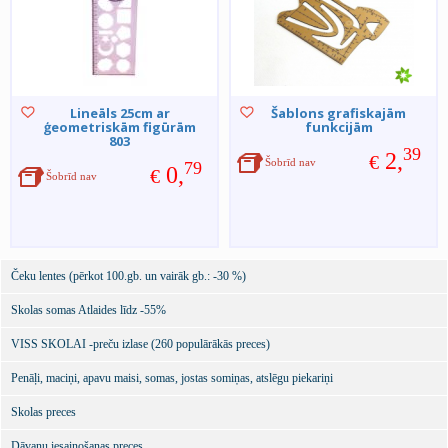
Lineāls 25cm ar
Šablons grafiskajām
ģeometriskām figūrām
funkcijām
803
39
2,
€
Šobrīd nav
79
0,
€
Šobrīd nav
Čeku lentes (pērkot 100.gb. un vairāk gb.: -30 %)
Skolas somas Atlaides līdz -55%
VISS SKOLAI -preču izlase (260 populārākās preces)
Penāļi, maciņi, apavu maisi, somas, jostas somiņas, atslēgu piekariņi
Skolas preces
Dāvanu iesaiņošanas preces