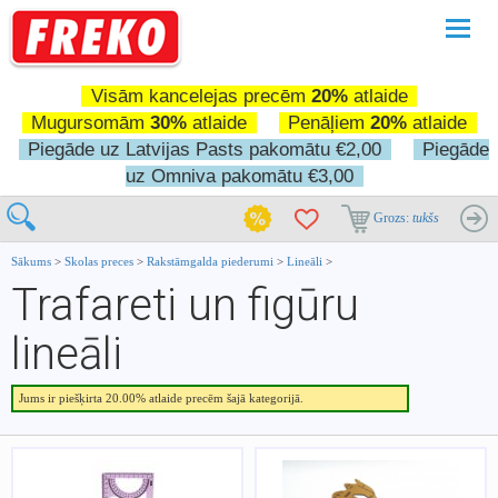
Pārslē
navigā
Visām kancelejas precēm
20%
atlaide
Mugursomām
30%
atlaide
Penāļiem
20%
atlaide
Piegāde uz Latvijas Pasts pakomātu €2,00
Piegāde
uz Omniva pakomātu €3,00
Grozs:
tukšs
Sākums
>
Skolas preces
>
Rakstāmgalda piederumi
>
Lineāli
>
Trafareti un figūru
lineāli
Jums ir piešķirta 20.00% atlaide precēm šajā kategorijā.