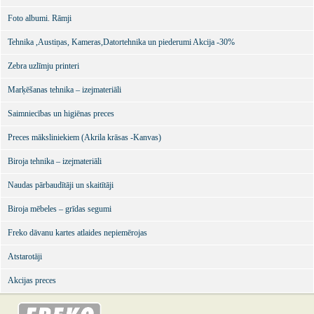
Foto albumi. Rāmji
Tehnika ,Austiņas, Kameras,Datortehnika un piederumi Akcija -30%
Zebra uzlīmju printeri
Marķēšanas tehnika – izejmateriāli
Saimniecības un higiēnas preces
Preces māksliniekiem (Akrila krāsas -Kanvas)
Biroja tehnika – izejmateriāli
Naudas pārbaudītāji un skaitītāji
Biroja mēbeles – grīdas segumi
Freko dāvanu kartes atlaides nepiemērojas
Atstarotāji
Akcijas preces