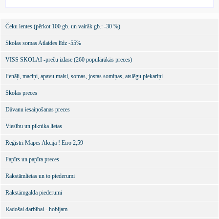
Čeku lentes (pērkot 100.gb. un vairāk gb.: -30 %)
Skolas somas Atlaides līdz -55%
VISS SKOLAI -preču izlase (260 populārākās preces)
Penāļi, maciņi, apavu maisi, somas, jostas somiņas, atslēgu piekariņi
Skolas preces
Dāvanu iesaiņošanas preces
Viesību un piknika lietas
Reģistri Mapes Akcija ! Eiro 2,59
Papīrs un papīra preces
Rakstāmlietas un to piederumi
Rakstāmgalda piederumi
Radošai darbībai - hobijam