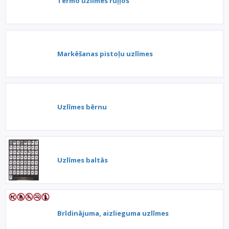
Termo uzlīmes ruļļos
Markēšanas pistoļu uzlīmes
Uzlīmes bērnu
Uzlīmes baltās
Brīdinājuma, aizlieguma uzlīmes