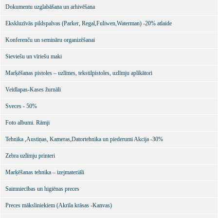
Dokumentu uzglabāšana un arhivēšana
Ekskluzīvās pildspalvas (Parker, Regal,Fuliwen,Waterman) -20% atlaide
Konferenču un semināru organizēšanai
Sieviešu un vīriešu maki
Marķēšanas pistoles – uzlīmes, tekstilpistoles, uzlīmju aplikātori
Veidlapas-Kases žurnāli
Sveces - 50%
Foto albumi. Rāmji
Tehnika ,Austiņas, Kameras,Datortehnika un piederumi Akcija -30%
Zebra uzlīmju printeri
Marķēšanas tehnika – izejmateriāli
Saimniecības un higiēnas preces
Preces māksliniekiem (Akrila krāsas -Kanvas)