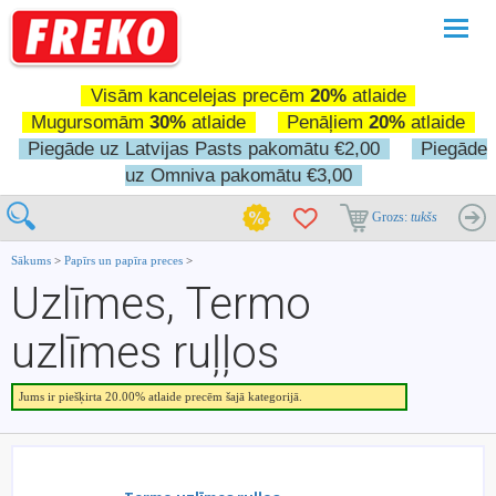
Pārslē
navigā
Visām kancelejas precēm
20%
atlaide
Mugursomām
30%
atlaide
Penāļiem
20%
atlaide
Piegāde uz Latvijas Pasts pakomātu €2,00
Piegāde
uz Omniva pakomātu €3,00
Grozs:
tukšs
Sākums
>
Papīrs un papīra preces
>
Uzlīmes, Termo
uzlīmes ruļļos
Jums ir piešķirta 20.00% atlaide precēm šajā kategorijā.