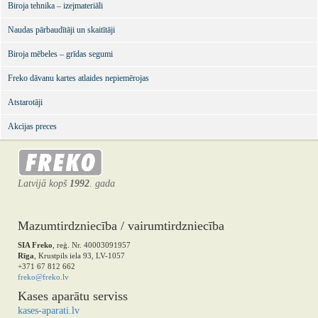
Biroja tehnika – izejmateriāli
Naudas pārbaudītāji un skaitītāji
Biroja mēbeles – grīdas segumi
Freko dāvanu kartes atlaides nepiemērojas
Atstarotāji
Akcijas preces
Latvijā kopš
1992
. gada
Mazumtirdzniecība / vairumtirdzniecība
SIA Freko
, reģ. Nr. 40003091957
Rīga
, Krustpils iela 93, LV-1057
+371 67 812 662
freko@freko.lv
Kases aparātu serviss
kases-aparati.lv