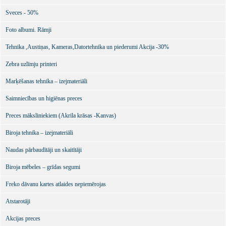
Sveces - 50%
Foto albumi. Rāmji
Tehnika ,Austiņas, Kameras,Datortehnika un piederumi Akcija -30%
Zebra uzlīmju printeri
Marķēšanas tehnika – izejmateriāli
Saimniecības un higiēnas preces
Preces māksliniekiem (Akrila krāsas -Kanvas)
Biroja tehnika – izejmateriāli
Naudas pārbaudītāji un skaitītāji
Biroja mēbeles – grīdas segumi
Freko dāvanu kartes atlaides nepiemērojas
Atstarotāji
Akcijas preces