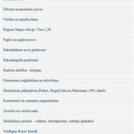
Dāvanu iesaiņošanas preces
Viesību un piknika lietas
Reģistri Mapes Akcija ! Eiro 2,59
Papīrs un papīra preces
Rakstāmlietas un to piederumi
Rakstāmgalda piederumi
Radošai darbībai - hobijam
Dokumentu uzglabāšana un arhivēšana
Ekskluzīvās pildspalvas (Parker, Regal,Fuliwen,Waterman) -20% atlaide
Konferenču un semināru organizēšanai
Sieviešu un vīriešu maki
Marķēšanas pistoles – uzlīmes, tekstilpistoles, uzlīmju aplikātori
Veidlapas-Kases žurnāli