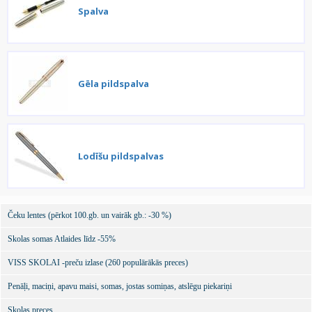
Spalva
Gēla pildspalva
Lodīšu pildspalvas
Čeku lentes (pērkot 100.gb. un vairāk gb.: -30 %)
Skolas somas Atlaides līdz -55%
VISS SKOLAI -preču izlase (260 populārākās preces)
Penāļi, maciņi, apavu maisi, somas, jostas somiņas, atslēgu piekariņi
Skolas preces