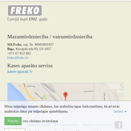
Latvijā kopš
1992
. gada
Mazumtirdzniecība / vairumtirdzniecība
SIA Freko
, reģ. Nr. 40003091957
Rīga
, Krustpils iela 93, LV-1057
+371 67 812 662
freko@freko.lv
Kases aparātu serviss
kases-aparati.lv
Mūsu mājaslapa izmanto sīkdatnes, kas nodrošina lapas funkcionēšanu, kā arī ievāc
analītiskus datus par mājaslapas apmeklējumu.
Izvērst
Piekrītu
visu sīkdatņu izvietošanai
Noteikumi
Atteikuma tiesības
Privātuma politika
Kontakti un rekvizīti