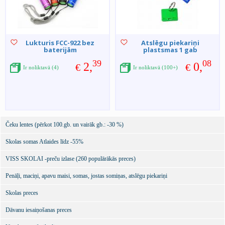
Lukturis FCC-922 bez
Atslēgu piekariņi
baterijām
plastsmas 1 gab
39
08
2,
0,
€
€
Ir noliktavā (4)
Ir noliktavā (100+)
Čeku lentes (pērkot 100.gb. un vairāk gb.: -30 %)
Skolas somas Atlaides līdz -55%
VISS SKOLAI -preču izlase (260 populārākās preces)
Penāļi, maciņi, apavu maisi, somas, jostas somiņas, atslēgu piekariņi
Skolas preces
Dāvanu iesaiņošanas preces