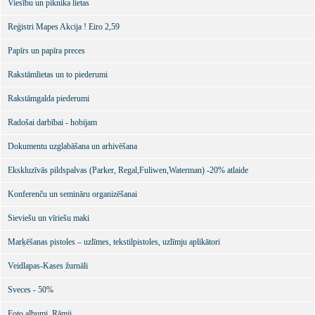
Viesību un piknika lietas
Reģistri Mapes Akcija ! Eiro 2,59
Papīrs un papīra preces
Rakstāmlietas un to piederumi
Rakstāmgalda piederumi
Radošai darbībai - hobijam
Dokumentu uzglabāšana un arhivēšana
Ekskluzīvās pildspalvas (Parker, Regal,Fuliwen,Waterman) -20% atlaide
Konferenču un semināru organizēšanai
Sieviešu un vīriešu maki
Marķēšanas pistoles – uzlīmes, tekstilpistoles, uzlīmju aplikātori
Veidlapas-Kases žurnāli
Sveces - 50%
Foto albumi. Rāmji