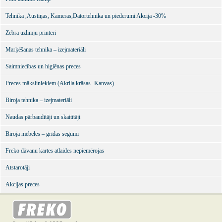
Tehnika ,Austiņas, Kameras,Datortehnika un piederumi Akcija -30%
Zebra uzlīmju printeri
Marķēšanas tehnika – izejmateriāli
Saimniecības un higiēnas preces
Preces māksliniekiem (Akrila krāsas -Kanvas)
Biroja tehnika – izejmateriāli
Naudas pārbaudītāji un skaitītāji
Biroja mēbeles – grīdas segumi
Freko dāvanu kartes atlaides nepiemērojas
Atstarotāji
Akcijas preces