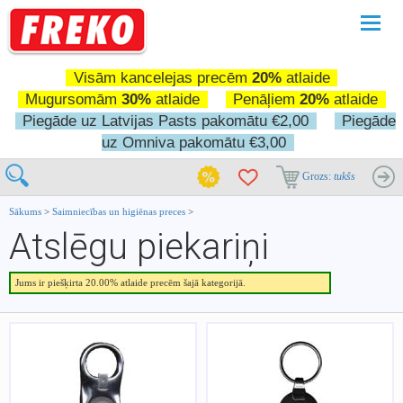
Pārslē
navigā
Visām kancelejas precēm
20%
atlaide
Mugursomām
30%
atlaide
Penāļiem
20%
atlaide
Piegāde uz Latvijas Pasts pakomātu €2,00
Piegāde
uz Omniva pakomātu €3,00
Grozs:
tukšs
Sākums
>
Saimniecības un higiēnas preces
>
Atslēgu piekariņi
Jums ir piešķirta 20.00% atlaide precēm šajā kategorijā.