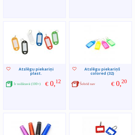
Atslēgu piekariņi
Atslēgu piekariņš
plast.
colored (32)
12
20
0,
0,
€
€
Ir noliktavā (100+)
Šobrīd nav