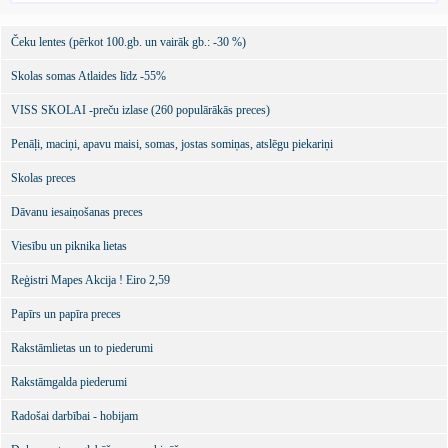
Čeku lentes (pērkot 100.gb. un vairāk gb.: -30 %)
Skolas somas Atlaides līdz -55%
VISS SKOLAI -preču izlase (260 populārākās preces)
Penāļi, maciņi, apavu maisi, somas, jostas somiņas, atslēgu piekariņi
Skolas preces
Dāvanu iesaiņošanas preces
Viesību un piknika lietas
Reģistri Mapes Akcija ! Eiro 2,59
Papīrs un papīra preces
Rakstāmlietas un to piederumi
Rakstāmgalda piederumi
Radošai darbībai - hobijam