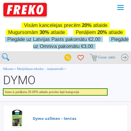
Pārslē
navigā
Visām kancelejas precēm
20%
atlaide
Mugursomām
30%
atlaide
Penāļiem
20%
atlaide
Piegāde uz Latvijas Pasts pakomātu €2,00
Piegāde
uz Omniva pakomātu €3,00
Grozs:
tukšs
Sākums
>
Marķēšanas tehnika – izejmateriāli
>
DYMO
Jums ir piešķirta 20.00% atlaide precēm šajā kategorijā.
Dymo uzlīmes – lentas