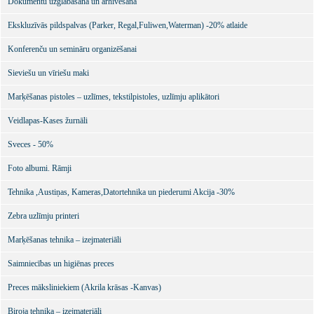
Dokumentu uzglabāšana un arhivēšana
Ekskluzīvās pildspalvas (Parker, Regal,Fuliwen,Waterman) -20% atlaide
Konferenču un semināru organizēšanai
Sieviešu un vīriešu maki
Marķēšanas pistoles – uzlīmes, tekstilpistoles, uzlīmju aplikātori
Veidlapas-Kases žurnāli
Sveces - 50%
Foto albumi. Rāmji
Tehnika ,Austiņas, Kameras,Datortehnika un piederumi Akcija -30%
Zebra uzlīmju printeri
Marķēšanas tehnika – izejmateriāli
Saimniecības un higiēnas preces
Preces māksliniekiem (Akrila krāsas -Kanvas)
Biroja tehnika – izejmateriāli