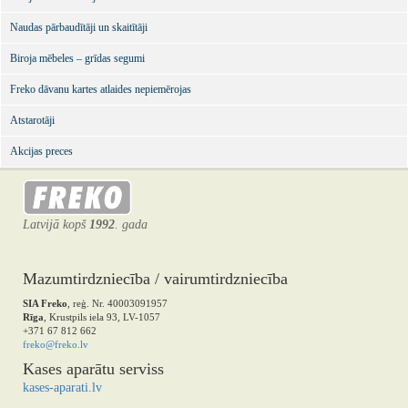
Naudas pārbaudītāji un skaitītāji
Biroja mēbeles – grīdas segumi
Freko dāvanu kartes atlaides nepiemērojas
Atstarotāji
Akcijas preces
Latvijā kopš
1992
. gada
Mazumtirdzniecība / vairumtirdzniecība
SIA Freko
, reģ. Nr. 40003091957
Rīga
, Krustpils iela 93, LV-1057
+371 67 812 662
freko@freko.lv
Kases aparātu serviss
kases-aparati.lv