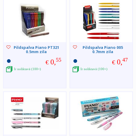
Pildspalva Piano PT321
Pildspalva Piano 005
0.5mm zila
0.7mm zila
55
47
0,
0,
€
€
Ir noliktavā (100+)
Ir noliktavā (100+)