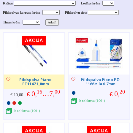
Krāsa:
Lodītes krāsa:
Pildspalvas korpusa krāsa:
Pildspalvu tips:
Tintes krāsa:
AKCIJA
Pildspalva Piano
Pildspalva Piano PZ-
PT1147 1,0mm
1166 zila 0.7mm
16
00
20
0,
…7,
0,
€
€
€ 10,00
Ir noliktavā (100+)
Ir noliktavā (100+)
AKCIJA
AKCIJA