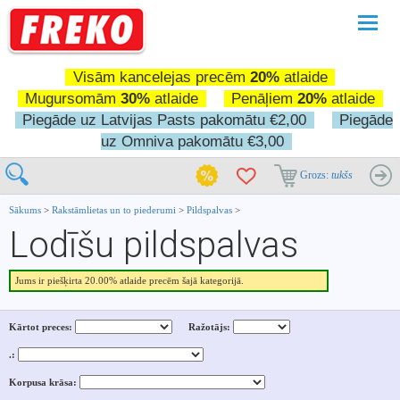
Pārslē
navigā
Visām kancelejas precēm
20%
atlaide
Mugursomām
30%
atlaide
Penāļiem
20%
atlaide
Piegāde uz Latvijas Pasts pakomātu €2,00
Piegāde
uz Omniva pakomātu €3,00
Grozs:
tukšs
Sākums
>
Rakstāmlietas un to piederumi
>
Pildspalvas
>
Lodīšu pildspalvas
Jums ir piešķirta 20.00% atlaide precēm šajā kategorijā.
Kārtot preces:
Ražotājs:
.:
Korpusa krāsa: