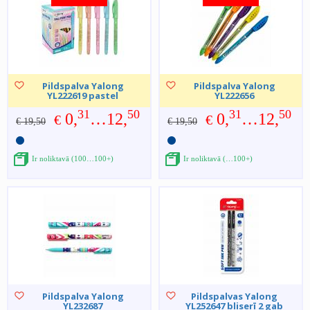
Pildspalva Yalong
Pildspalva Yalong
YL222619 pastel
YL222656
31
50
31
50
0,
…12,
0,
…12,
€
€
€ 19,50
€ 19,50
Ir noliktavā (100…100+)
Ir noliktavā (…100+)
Pildspalva Yalong
Pildspalvas Yalong
YL232687
YL252647 bliserī 2 gab