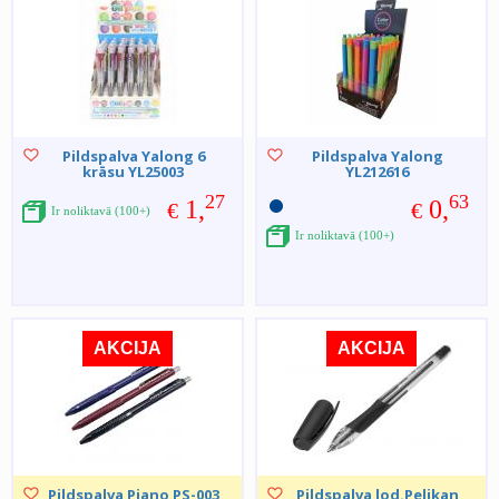
Pildspalva Yalong 6
Pildspalva Yalong
krāsu YL25003
YL212616
27
63
1,
0,
€
€
Ir noliktavā (100+)
Ir noliktavā (100+)
AKCIJA
AKCIJA
Pildspalva Piano PS-003
Pildspalva lod.Pelikan