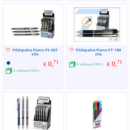
Pildspalva Piano PS-007
Pildspalva Piano PT-189
zila
zila
71
71
0,
0,
€
€
Ir noliktavā (100+)
Ir noliktavā (100+)