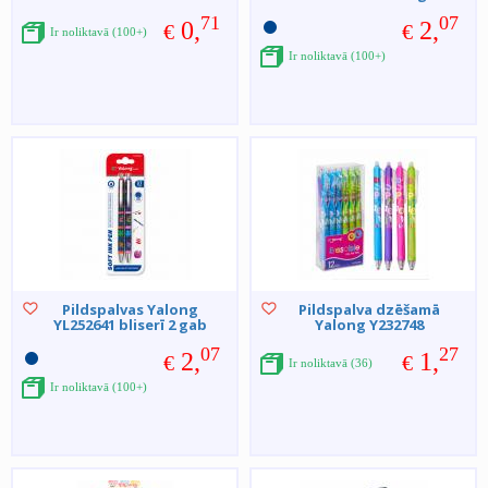
71
07
0,
2,
€
€
Ir noliktavā (100+)
Ir noliktavā (100+)
Pildspalvas Yalong
Pildspalva dzēšamā
YL252641 bliserī 2 gab
Yalong Y232748
07
27
2,
1,
€
€
Ir noliktavā (36)
Ir noliktavā (100+)