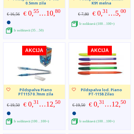
0.5mm zila
K91 melna
55
80
31
00
0,
…10,
0,
…5,
€
€
€ 16,56
€ 7,80
Ir noliktavā (100…100+)
Ir noliktavā (35…50)
AKCIJA
AKCIJA
Pildspalva Piano
Pildspalva lod. Piano
PT1157 0.7mm zila
PT-1158 Zilas
31
50
31
50
0,
…12,
0,
…12,
€
€
€ 19,50
€ 19,50
Ir noliktavā (100…100+)
Ir noliktavā (100…100+)