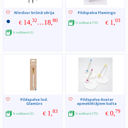
Windsor brūnā sērija
Pildspalva Flamingo
32
80
03
14,
…18,
1,
€
€
Ir noliktavā (74)
Ir noliktavā (1)
Pildspalva lod.
Pildspalva Avatar
Glamūrs
apmeklētājiem balta
83
79
1,
0,
€
€
Ir noliktavā (2)
Ir noliktavā (73)