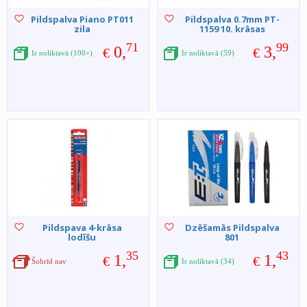
Pildspalva Piano PT011
Pildspalva 0.7mm PT-
zila
1159 10. krāsas
71
99
0,
3,
€
€
Ir noliktavā (100+)
Ir noliktavā (59)
Pildspava 4-krāsa
Dzēšamās Pildspalva
lodīšu
801
35
43
1,
1,
€
€
Šobrīd nav
Ir noliktavā (34)