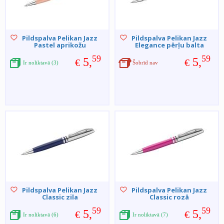
Pildspalva Pelikan Jazz
Pildspalva Pelikan Jazz
Pastel aprikožu
Elegance pērļu balta
59
59
5,
5,
€
€
Ir noliktavā (3)
Šobrīd nav
Pildspalva Pelikan Jazz
Pildspalva Pelikan Jazz
Classic zila
Classic rozā
59
59
5,
5,
€
€
Ir noliktavā (6)
Ir noliktavā (7)