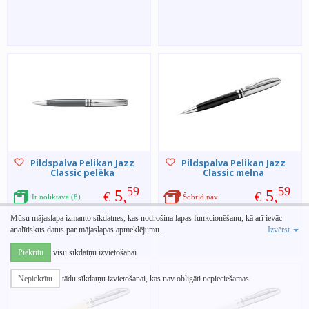
Pildspalva Pelikan Jazz
Pildspalva Pelikan Jazz
Classic pelēka
Classic melna
59
59
5,
5,
€
€
Ir noliktavā (8)
Šobrīd nav
Mūsu mājaslapa izmanto sīkdatnes, kas nodrošina lapas funkcionēšanu, kā arī ievāc
analītiskus datus par mājaslapas apmeklējumu.
Izvērst
Piekrītu
visu sīkdatņu izvietošanai
Nepiekrītu
tādu sīkdatņu izvietošanai, kas nav obligāti nepieciešamas