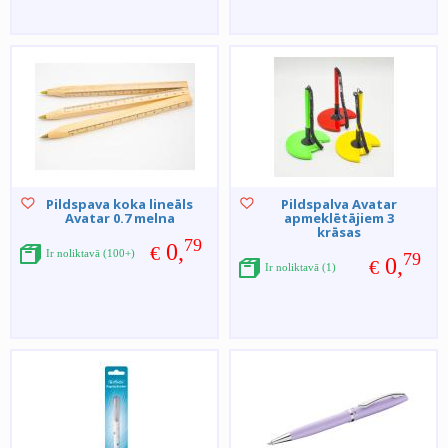
Pildspava koka lineāls
Pildspalva Avatar
Avatar 0.7 melna
apmeklētājiem 3
krāsas
79
0,
€
Ir noliktavā (100+)
79
0,
€
Ir noliktavā (1)