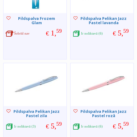
Pildspalva Frozem
Pildspalva Pelikan Jazz
Glam
Pastel lavanda
59
59
1,
5,
€
€
Šobrīd nav
Ir noliktavā (6)
Pildspalva Pelikan Jazz
Pildspalva Pelikan Jazz
Pastel zila
Pastel rozā
59
59
5,
5,
€
€
Ir noliktavā (3)
Ir noliktavā (6)