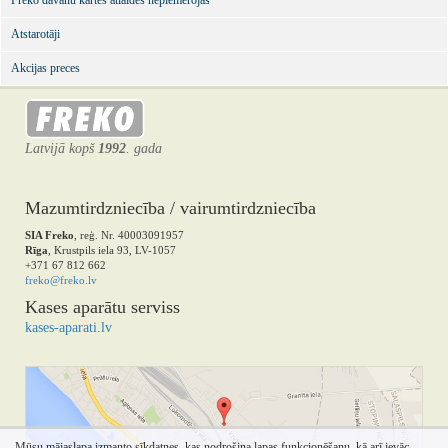
Freko dāvanu kartes atlaides nepiemērojas
Atstarotāji
Akcijas preces
Latvijā kopš
1992
. gada
Mazumtirdzniecība / vairumtirdzniecība
SIA Freko
, reģ. Nr. 40003091957
Rīga
, Krustpils iela 93, LV-1057
+371 67 812 662
freko@freko.lv
Kases aparātu serviss
kases-aparati.lv
Mūsu mājaslapa izmanto sīkdatnes, kas nodrošina lapas funkcionēšanu, kā arī ievāc