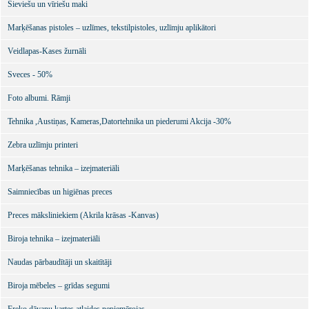
Sieviešu un vīriešu maki
Marķēšanas pistoles – uzlīmes, tekstilpistoles, uzlīmju aplikātori
Veidlapas-Kases žurnāli
Sveces - 50%
Foto albumi. Rāmji
Tehnika ,Austiņas, Kameras,Datortehnika un piederumi Akcija -30%
Zebra uzlīmju printeri
Marķēšanas tehnika – izejmateriāli
Saimniecības un higiēnas preces
Preces māksliniekiem (Akrila krāsas -Kanvas)
Biroja tehnika – izejmateriāli
Naudas pārbaudītāji un skaitītāji
Biroja mēbeles – grīdas segumi