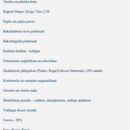
Viesību un piknika lietas
Reģistri Mapes Akcija ! Eiro 2,59
Papīrs un papīra preces
Rakstāmlietas un to piederumi
Rakstāmgalda piederumi
Radošai darbībai - hobijam
Dokumentu uzglabāšana un arhivēšana
Ekskluzīvās pildspalvas (Parker, Regal,Fuliwen,Waterman) -20% atlaide
Konferenču un semināru organizēšanai
Sieviešu un vīriešu maki
Marķēšanas pistoles – uzlīmes, tekstilpistoles, uzlīmju aplikātori
Veidlapas-Kases žurnāli
Sveces - 50%