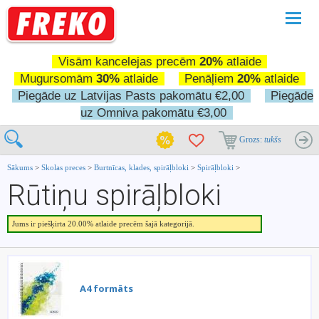
Pārslē
navigā
Visām kancelejas precēm
20%
atlaide
Mugursomām
30%
atlaide
Penāļiem
20%
atlaide
Piegāde uz Latvijas Pasts pakomātu €2,00
Piegāde
uz Omniva pakomātu €3,00
Grozs:
tukšs
Sākums
>
Skolas preces
>
Burtnīcas, klades, spirāļbloki
>
Spirāļbloki
>
Rūtiņu spirāļbloki
Jums ir piešķirta 20.00% atlaide precēm šajā kategorijā.
A4 formāts