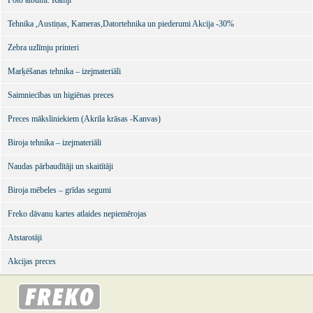
Foto albumi. Rāmji
Tehnika ,Austiņas, Kameras,Datortehnika un piederumi Akcija -30%
Zebra uzlīmju printeri
Marķēšanas tehnika – izejmateriāli
Saimniecības un higiēnas preces
Preces māksliniekiem (Akrila krāsas -Kanvas)
Biroja tehnika – izejmateriāli
Naudas pārbaudītāji un skaitītāji
Biroja mēbeles – grīdas segumi
Freko dāvanu kartes atlaides nepiemērojas
Atstarotāji
Akcijas preces