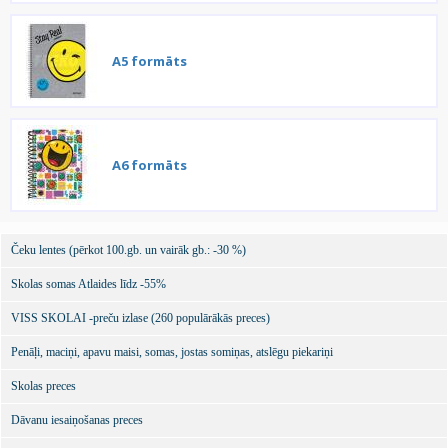
A5 formāts
A6 formāts
Čeku lentes (pērkot 100.gb. un vairāk gb.: -30 %)
Skolas somas Atlaides līdz -55%
VISS SKOLAI -preču izlase (260 populārākās preces)
Penāļi, maciņi, apavu maisi, somas, jostas somiņas, atslēgu piekariņi
Skolas preces
Dāvanu iesaiņošanas preces