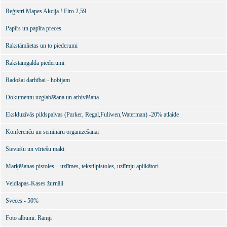
Reģistri Mapes Akcija ! Eiro 2,59
Papīrs un papīra preces
Rakstāmlietas un to piederumi
Rakstāmgalda piederumi
Radošai darbībai - hobijam
Dokumentu uzglabāšana un arhivēšana
Ekskluzīvās pildspalvas (Parker, Regal,Fuliwen,Waterman) -20% atlaide
Konferenču un semināru organizēšanai
Sieviešu un vīriešu maki
Marķēšanas pistoles – uzlīmes, tekstilpistoles, uzlīmju aplikātori
Veidlapas-Kases žurnāli
Sveces - 50%
Foto albumi. Rāmji