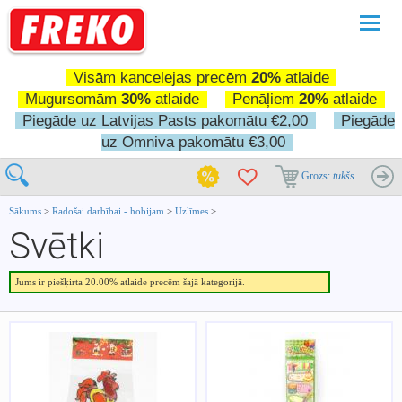
Pārslē
navigā
Visām kancelejas precēm
20%
atlaide
Mugursomām
30%
atlaide
Penāļiem
20%
atlaide
Piegāde uz Latvijas Pasts pakomātu €2,00
Piegāde
uz Omniva pakomātu €3,00
Grozs:
tukšs
Sākums
>
Radošai darbībai - hobijam
>
Uzlīmes
>
Svētki
Jums ir piešķirta 20.00% atlaide precēm šajā kategorijā.