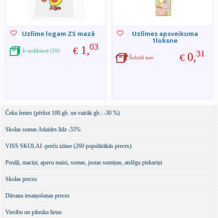
Uzlīme logam ZS mazā
Uzlīmes apsveikuma
1loksne
03
1,
€
Ir noliktavā (59)
31
0,
€
Šobrīd nav
Čeku lentes (pērkot 100.gb. un vairāk gb.: -30 %)
Skolas somas Atlaides līdz -55%
VISS SKOLAI -preču izlase (260 populārākās preces)
Penāļi, maciņi, apavu maisi, somas, jostas somiņas, atslēgu piekariņi
Skolas preces
Dāvanu iesaiņošanas preces
Viesību un piknika lietas