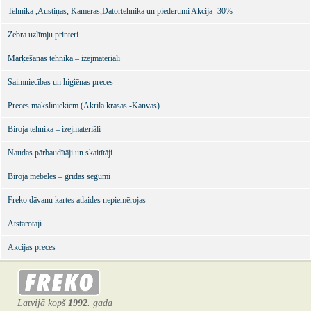
Tehnika ,Austiņas, Kameras,Datortehnika un piederumi Akcija -30%
Zebra uzlīmju printeri
Marķēšanas tehnika – izejmateriāli
Saimniecības un higiēnas preces
Preces māksliniekiem (Akrila krāsas -Kanvas)
Biroja tehnika – izejmateriāli
Naudas pārbaudītāji un skaitītāji
Biroja mēbeles – grīdas segumi
Freko dāvanu kartes atlaides nepiemērojas
Atstarotāji
Akcijas preces
Latvijā kopš
1992
. gada