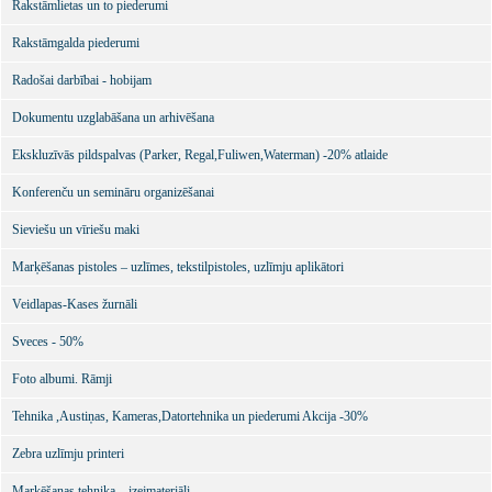
Rakstāmlietas un to piederumi
Rakstāmgalda piederumi
Radošai darbībai - hobijam
Dokumentu uzglabāšana un arhivēšana
Ekskluzīvās pildspalvas (Parker, Regal,Fuliwen,Waterman) -20% atlaide
Konferenču un semināru organizēšanai
Sieviešu un vīriešu maki
Marķēšanas pistoles – uzlīmes, tekstilpistoles, uzlīmju aplikātori
Veidlapas-Kases žurnāli
Sveces - 50%
Foto albumi. Rāmji
Tehnika ,Austiņas, Kameras,Datortehnika un piederumi Akcija -30%
Zebra uzlīmju printeri
Marķēšanas tehnika – izejmateriāli