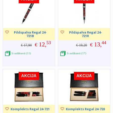
Pildspalva Regal 24-
Pildspalva Regal 24-
721B
721R
53
44
12,
13,
€
€
€ 17,90
€ 19,20
Ir noliktavā (11)
Ir noliktavā (17)
AKCIJA
AKCIJA
Komplekts Regal 24-721
Komplekts Regal 24-720