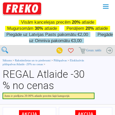
Pārslē
navigā
Visām kancelejas precēm
20%
atlaide
Mugursomām
30%
atlaide
Penāļiem
20%
atlaide
Piegāde uz Latvijas Pasts pakomātu €2,00
Piegāde
uz Omniva pakomātu €3,00
Grozs:
tukšs
Sākums
>
Rakstāmlietas un to piederumi
>
Pildspalvas
>
Ekskluzīvās
pildspalvas Atlaide -20% no cenas
>
REGAL Atlaide -30
% no cenas
Jums ir piešķirta 20.00% atlaide precēm šajā kategorijā.
AKCIJA
AKCIJA