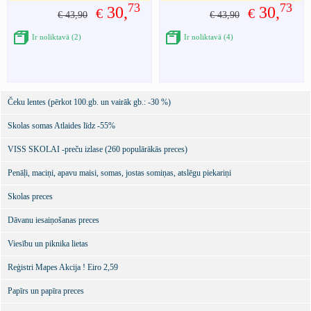
73
73
30,
30,
€
€
€ 43,90
€ 43,90
Ir noliktavā (2)
Ir noliktavā (4)
Čeku lentes (pērkot 100.gb. un vairāk gb.: -30 %)
Skolas somas Atlaides līdz -55%
VISS SKOLAI -preču izlase (260 populārākās preces)
Penāļi, maciņi, apavu maisi, somas, jostas somiņas, atslēgu piekariņi
Skolas preces
Dāvanu iesaiņošanas preces
Viesību un piknika lietas
Reģistri Mapes Akcija ! Eiro 2,59
Papīrs un papīra preces