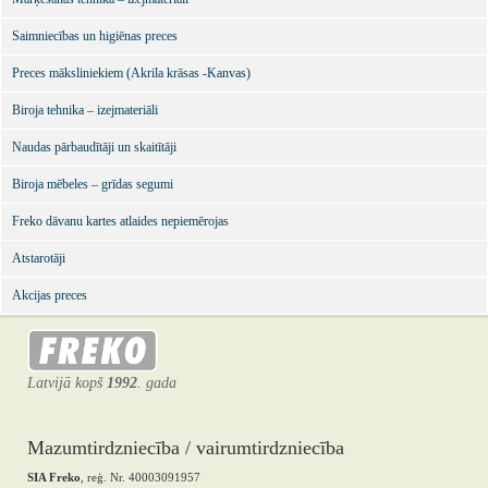
Saimniecības un higiēnas preces
Preces māksliniekiem (Akrila krāsas -Kanvas)
Biroja tehnika – izejmateriāli
Naudas pārbaudītāji un skaitītāji
Biroja mēbeles – grīdas segumi
Freko dāvanu kartes atlaides nepiemērojas
Atstarotāji
Akcijas preces
Latvijā kopš
1992
. gada
Mazumtirdzniecība / vairumtirdzniecība
SIA Freko
, reģ. Nr. 40003091957