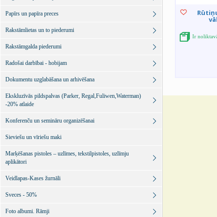
Rūtiņu
Papīrs un papīra preces
vā
Rakstāmlietas un to piederumi
Ir noliktav
Rakstāmgalda piederumi
Radošai darbībai - hobijam
Dokumentu uzglabāšana un arhivēšana
Ekskluzīvās pildspalvas (Parker, Regal,Fuliwen,Waterman)
-20% atlaide
Konferenču un semināru organizēšanai
Sieviešu un vīriešu maki
Marķēšanas pistoles – uzlīmes, tekstilpistoles, uzlīmju
aplikātori
Veidlapas-Kases žurnāli
Sveces - 50%
Foto albumi. Rāmji