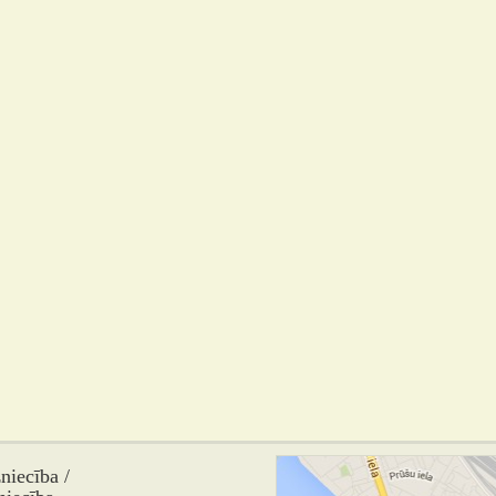
iecība /