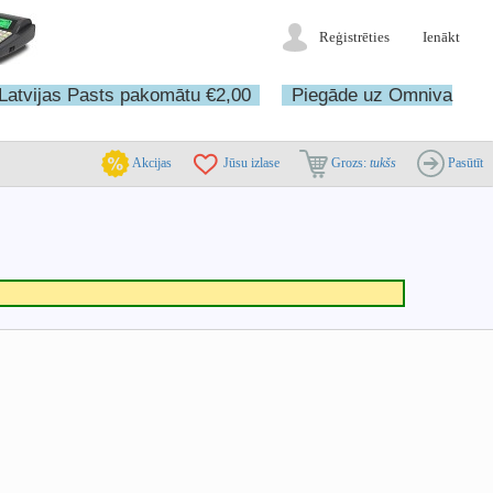
Reģistrēties
Ienākt
Latvijas Pasts pakomātu €2,00
Piegāde uz Omniva
Akcijas
Jūsu izlase
Grozs:
tukšs
Pasūtīt