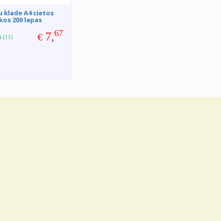
 klade A4 cietos
kos 200 lapas
67
7,
€
ā (11)