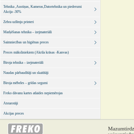
Tehnika ,Austiņas, Kameras,Datortehnika un piederumi
Akcija -30%
Zebra uzlīmju printeri
Marķēšanas tehnika – izejmateriāli
Saimniecības un higiēnas preces
Preces māksliniekiem (Akrila krāsas -Kanvas)
Biroja tehnika – izejmateriāli
Naudas pārbaudītāji un skaitītāji
Biroja mēbeles – grīdas segumi
Freko dāvanu kartes atlaides nepiemērojas
Atstarotāji
Akcijas preces
Mazumtirdzn