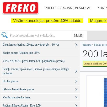
PRECES BIROJAM UN SKOLAI
KONTA
Visām kancelejas precēm
20%
atlaide
Mugurs
Meklēt!
Čeku lentes (pērkot 100.gb. un vairāk gb.: -30 %)
Sākums
>
Skolas pre
200 l
Skolas somas Atlaides līdz -55%
VISS SKOLAI -preču izlase (260 populārākās preces)
Jums ir piešķirta 20
Penāļi, maciņi, apavu maisi, somas, jostas somiņas, atslēgu
piekariņi
Skolas preces
Dāvanu iesaiņošanas preces
Viesību un piknika lietas
Reģistri Mapes Akcija ! Eiro 2,59