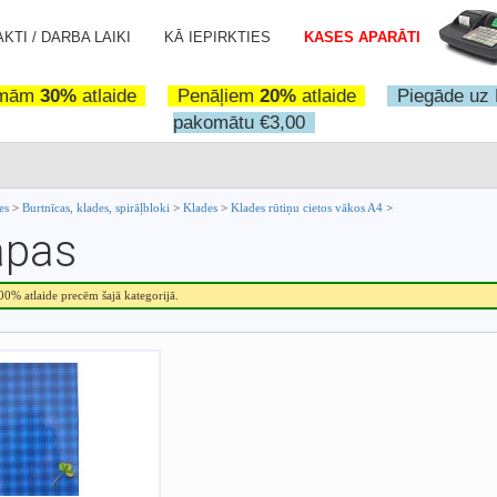
KTI / DARBA LAIKI
KĀ IEPIRKTIES
KASES APARĀTI
omām
30%
atlaide
Penāļiem
20%
atlaide
Piegāde uz 
pakomātu €3,00
ces
>
Burtnīcas, klades, spirāļbloki
>
Klades
>
Klades rūtiņu cietos vākos A4
>
apas
.00% atlaide precēm šajā kategorijā.