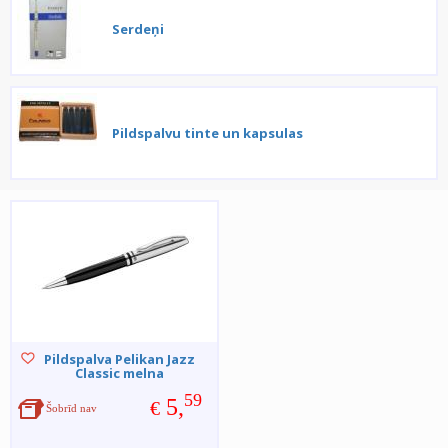
Serdeņi
Pildspalvu tinte un kapsulas
Pildspalva Pelikan Jazz
Classic melna
59
5,
€
Šobrīd nav