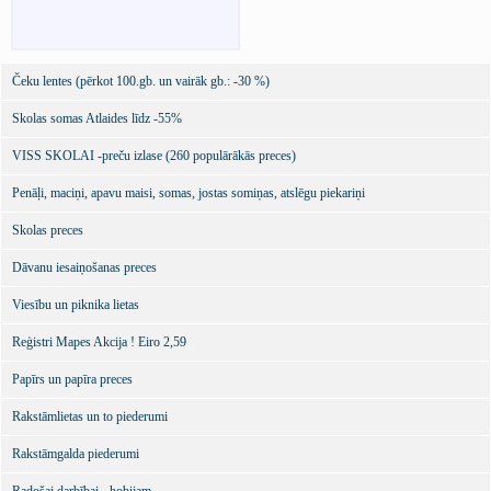
Čeku lentes (pērkot 100.gb. un vairāk gb.: -30 %)
Skolas somas Atlaides līdz -55%
VISS SKOLAI -preču izlase (260 populārākās preces)
Penāļi, maciņi, apavu maisi, somas, jostas somiņas, atslēgu piekariņi
Skolas preces
Dāvanu iesaiņošanas preces
Viesību un piknika lietas
Reģistri Mapes Akcija ! Eiro 2,59
Papīrs un papīra preces
Rakstāmlietas un to piederumi
Rakstāmgalda piederumi