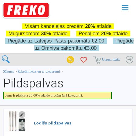
Pārslē
navigā
Visām kancelejas precēm
20%
atlaide
Mugursomām
30%
atlaide
Penāļiem
20%
atlaide
Piegāde uz Latvijas Pasts pakomātu €2,00
Piegāde
uz Omniva pakomātu €3,00
Grozs:
tukšs
Sākums
>
Rakstāmlietas un to piederumi
>
Pildspalvas
Jums ir piešķirta 20.00% atlaide precēm šajā kategorijā.
Lodīšu pildspalvas