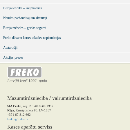
Biroja tehnika – izejmateriāli
Naudas pārbaudītāji un skaitītāji
Biroja mēbeles – grīdas segumi
Freko dāvanu kartes atlaides nepiemērojas
Atstarotāji
Akcijas preces
Latvijā kopš
1992
. gada
Mazumtirdzniecība / vairumtirdzniecība
SIA Freko
, reģ. Nr. 40003091957
Rīga
, Krustpils iela 93, LV-1057
+371 67 812 662
freko@freko.lv
Kases aparātu serviss