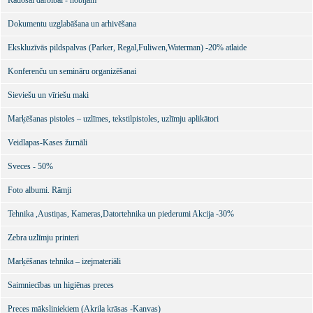
Radošai darbībai - hobijam
Dokumentu uzglabāšana un arhivēšana
Ekskluzīvās pildspalvas (Parker, Regal,Fuliwen,Waterman) -20% atlaide
Konferenču un semināru organizēšanai
Sieviešu un vīriešu maki
Marķēšanas pistoles – uzlīmes, tekstilpistoles, uzlīmju aplikātori
Veidlapas-Kases žurnāli
Sveces - 50%
Foto albumi. Rāmji
Tehnika ,Austiņas, Kameras,Datortehnika un piederumi Akcija -30%
Zebra uzlīmju printeri
Marķēšanas tehnika – izejmateriāli
Saimniecības un higiēnas preces
Preces māksliniekiem (Akrila krāsas -Kanvas)