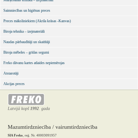
Marķēšanas tehnika – izejmateriāli
Saimniecības un higiēnas preces
Preces māksliniekiem (Akrila krāsas -Kanvas)
Biroja tehnika – izejmateriāli
Naudas pārbaudītāji un skaitītāji
Biroja mēbeles – grīdas segumi
Freko dāvanu kartes atlaides nepiemērojas
Atstarotāji
Akcijas preces
Latvijā kopš
1992
. gada
Mazumtirdzniecība / vairumtirdzniecība
SIA Freko
, reģ. Nr. 40003091957