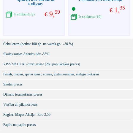
Pelikan
35
1,
€
59
9,
€
Ir noliktavā (2)
Ir noliktavā (10)
Čeku lentes (pērkot 100.gb. un vairāk gb.: -30 %)
Skolas somas Atlaides līdz -55%
VISS SKOLAI -preču izlase (260 populārākās preces)
Penāļi, maciņi, apavu maisi, somas, jostas somiņas, atslēgu piekariņi
Skolas preces
Dāvanu iesaiņošanas preces
Viesību un piknika lietas
Reģistri Mapes Akcija ! Eiro 2,59
Papīrs un papīra preces