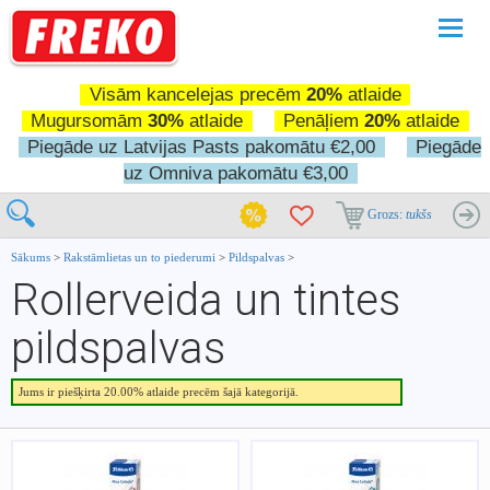
Pārslē
navigā
Visām kancelejas precēm
20%
atlaide
Mugursomām
30%
atlaide
Penāļiem
20%
atlaide
Piegāde uz Latvijas Pasts pakomātu €2,00
Piegāde
uz Omniva pakomātu €3,00
Grozs:
tukšs
Sākums
>
Rakstāmlietas un to piederumi
>
Pildspalvas
>
Rollerveida un tintes
pildspalvas
Jums ir piešķirta 20.00% atlaide precēm šajā kategorijā.