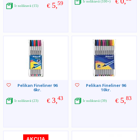
0,
€
Ir noliktavā (100+)
59
5,
€
Ir noliktavā (15)
Pelikan Fineliner 96
Pelikan Fineliner 96
6kr.
10kr.
43
83
3,
5,
€
€
Ir noliktavā (23)
Ir noliktavā (39)
AKCIJA