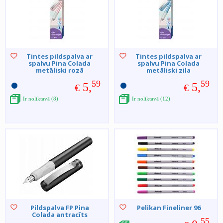
Tintes pildspalva ar
Tintes pildspalva ar
spalvu Pina Colada
spalvu Pina Colada
metāliski rozā
metāliski zila
59
59
5,
5,
€
€
Ir noliktavā (8)
Ir noliktavā (12)
Pildspalva FP Pina
Pelikan Fineliner 96
Colada antracīts
55