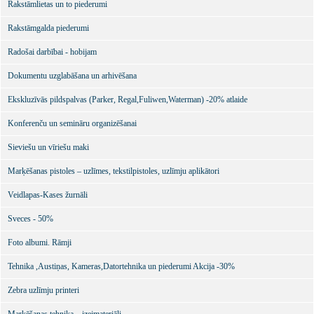
Rakstāmlietas un to piederumi
Rakstāmgalda piederumi
Radošai darbībai - hobijam
Dokumentu uzglabāšana un arhivēšana
Ekskluzīvās pildspalvas (Parker, Regal,Fuliwen,Waterman) -20% atlaide
Konferenču un semināru organizēšanai
Sieviešu un vīriešu maki
Marķēšanas pistoles – uzlīmes, tekstilpistoles, uzlīmju aplikātori
Veidlapas-Kases žurnāli
Sveces - 50%
Foto albumi. Rāmji
Tehnika ,Austiņas, Kameras,Datortehnika un piederumi Akcija -30%
Zebra uzlīmju printeri