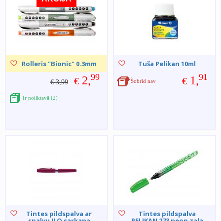
Rolleris "Bionic" 0.3mm
Tuša Pelikan 10ml
99
91
2,
1,
€
€
Šobrīd nav
€ 3,99
Ir noliktavā (2)
Tintes pildspalva ar
Tintes pildspalva
spalvu ILO sarkana
PELIKAN 273 neon zaļa