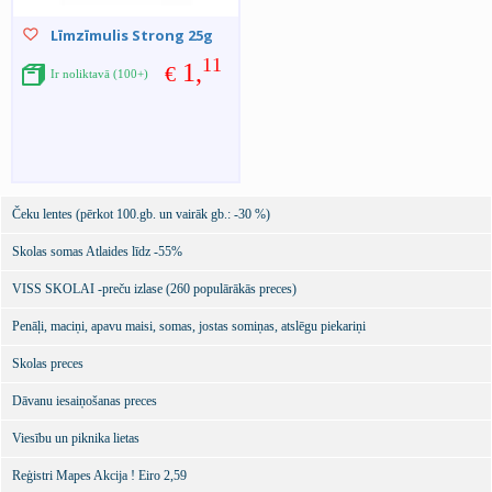
Līmzīmulis Strong 25g
11
1,
€
Ir noliktavā (100+)
Čeku lentes (pērkot 100.gb. un vairāk gb.: -30 %)
Skolas somas Atlaides līdz -55%
VISS SKOLAI -preču izlase (260 populārākās preces)
Penāļi, maciņi, apavu maisi, somas, jostas somiņas, atslēgu piekariņi
Skolas preces
Dāvanu iesaiņošanas preces
Viesību un piknika lietas
Reģistri Mapes Akcija ! Eiro 2,59