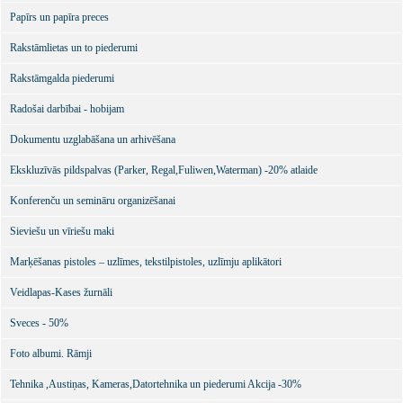
Papīrs un papīra preces
Rakstāmlietas un to piederumi
Rakstāmgalda piederumi
Radošai darbībai - hobijam
Dokumentu uzglabāšana un arhivēšana
Ekskluzīvās pildspalvas (Parker, Regal,Fuliwen,Waterman) -20% atlaide
Konferenču un semināru organizēšanai
Sieviešu un vīriešu maki
Marķēšanas pistoles – uzlīmes, tekstilpistoles, uzlīmju aplikātori
Veidlapas-Kases žurnāli
Sveces - 50%
Foto albumi. Rāmji
Tehnika ,Austiņas, Kameras,Datortehnika un piederumi Akcija -30%