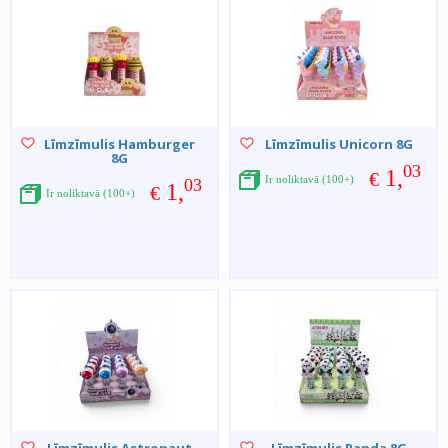
Līmzīmulis Hamburger
Līmzīmulis Unicorn 8G
8G
03
1,
€
Ir noliktavā (100+)
03
1,
€
Ir noliktavā (100+)