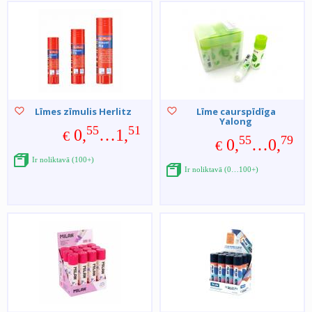
Līmes zīmulis Herlitz
Līme caurspīdīga
Yalong
55
51
0,
…1,
€
55
79
0,
…0,
€
Ir noliktavā (100+)
Ir noliktavā (0…100+)