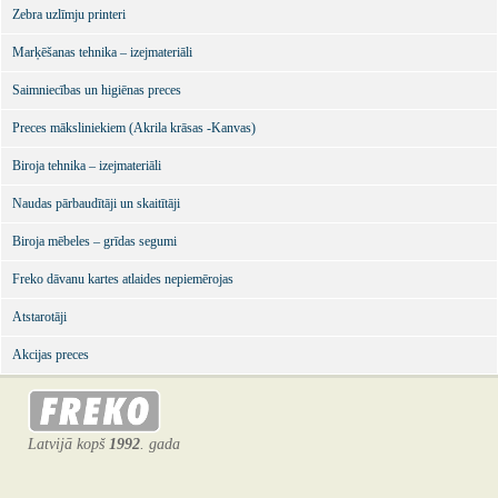
Zebra uzlīmju printeri
Marķēšanas tehnika – izejmateriāli
Saimniecības un higiēnas preces
Preces māksliniekiem (Akrila krāsas -Kanvas)
Biroja tehnika – izejmateriāli
Naudas pārbaudītāji un skaitītāji
Biroja mēbeles – grīdas segumi
Freko dāvanu kartes atlaides nepiemērojas
Atstarotāji
Akcijas preces
Latvijā kopš
1992
. gada