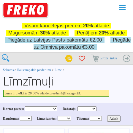
Pārslē
navigā
Visām kancelejas precēm
20%
atlaide
Mugursomām
30%
atlaide
Penāļiem
20%
atlaide
Piegāde uz Latvijas Pasts pakomātu €2,00
Piegāde
uz Omniva pakomātu €3,00
Grozs:
tukšs
Sākums
>
Rakstāmgalda piederumi
>
Līme
>
Līmzīmuļi
Jums ir piešķirta 20.00% atlaide precēm šajā kategorijā.
Kārtot preces:
Ražotājs:
Daudzums:
Līmes izmērs:
Tilpums: