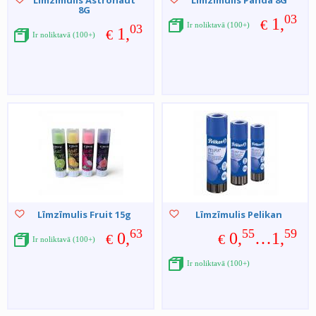
Līmzīmulis Astronaut
Līmzīmulis Panda 8G
8G
03
1,
€
Ir noliktavā (100+)
03
1,
€
Ir noliktavā (100+)
Līmzīmulis Fruit 15g
Līmzīmulis Pelikan
63
55
59
0,
0,
…1,
€
€
Ir noliktavā (100+)
Ir noliktavā (100+)