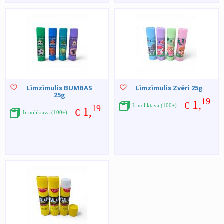
Līmzīmulis BUMBAS
Līmzīmulis Zvēri 25g
25g
19
1,
€
Ir noliktavā (100+)
19
1,
€
Ir noliktavā (100+)