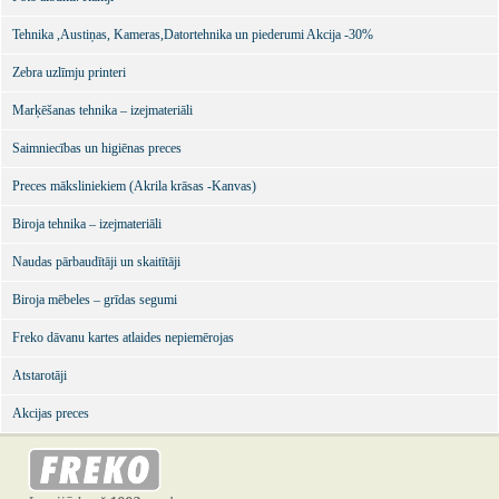
Tehnika ,Austiņas, Kameras,Datortehnika un piederumi Akcija -30%
Zebra uzlīmju printeri
Marķēšanas tehnika – izejmateriāli
Saimniecības un higiēnas preces
Preces māksliniekiem (Akrila krāsas -Kanvas)
Biroja tehnika – izejmateriāli
Naudas pārbaudītāji un skaitītāji
Biroja mēbeles – grīdas segumi
Freko dāvanu kartes atlaides nepiemērojas
Atstarotāji
Akcijas preces