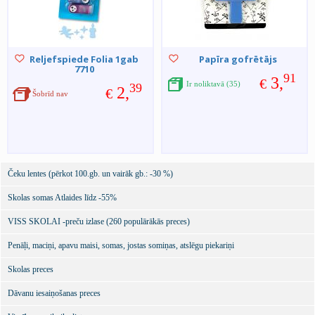
Reljefspiede Folia 1gab
Papīra gofrētājs
7710
91
3,
€
Ir noliktavā (35)
39
2,
€
Šobrīd nav
Čeku lentes (pērkot 100.gb. un vairāk gb.: -30 %)
Skolas somas Atlaides līdz -55%
VISS SKOLAI -preču izlase (260 populārākās preces)
Penāļi, maciņi, apavu maisi, somas, jostas somiņas, atslēgu piekariņi
Skolas preces
Dāvanu iesaiņošanas preces