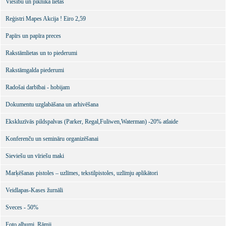
Viesību un piknika lietas
Reģistri Mapes Akcija ! Eiro 2,59
Papīrs un papīra preces
Rakstāmlietas un to piederumi
Rakstāmgalda piederumi
Radošai darbībai - hobijam
Dokumentu uzglabāšana un arhivēšana
Ekskluzīvās pildspalvas (Parker, Regal,Fuliwen,Waterman) -20% atlaide
Konferenču un semināru organizēšanai
Sieviešu un vīriešu maki
Marķēšanas pistoles – uzlīmes, tekstilpistoles, uzlīmju aplikātori
Veidlapas-Kases žurnāli
Sveces - 50%
Foto albumi. Rāmji