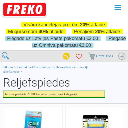
Pārslē
navigā
Visām kancelejas precēm
20%
atlaide
Mugursomām
30%
atlaide
Penāļiem
20%
atlaide
Piegāde uz Latvijas Pasts pakomātu €2,00
Piegāde
uz Omniva pakomātu €3,00
Grozs:
tukšs
Sākums
>
Radošai darbībai - hobijam
>
Dekoratīvie caurumotāji,
reljefspiedes
>
Reljefspiedes
Jums ir piešķirta 20.00% atlaide precēm šajā kategorijā.