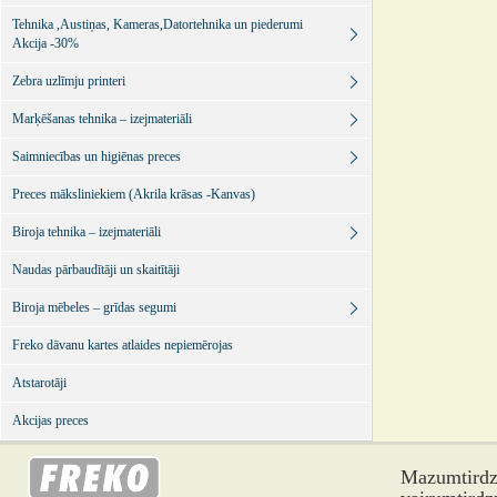
Tehnika ,Austiņas, Kameras,Datortehnika un piederumi
Akcija -30%
Zebra uzlīmju printeri
Marķēšanas tehnika – izejmateriāli
Saimniecības un higiēnas preces
Preces māksliniekiem (Akrila krāsas -Kanvas)
Biroja tehnika – izejmateriāli
Naudas pārbaudītāji un skaitītāji
Biroja mēbeles – grīdas segumi
Freko dāvanu kartes atlaides nepiemērojas
Atstarotāji
Akcijas preces
Mazumtirdzn