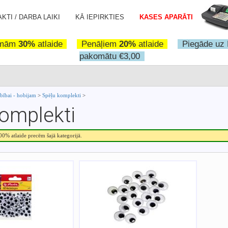
KTI / DARBA LAIKI
KĀ IEPIRKTIES
KASES APARĀTI
omām
30%
atlaide
Penāļiem
20%
atlaide
Piegāde uz 
pakomātu €3,00
rbībai - hobijam
>
Spēļu komplekti
>
omplekti
.00% atlaide precēm šajā kategorijā.