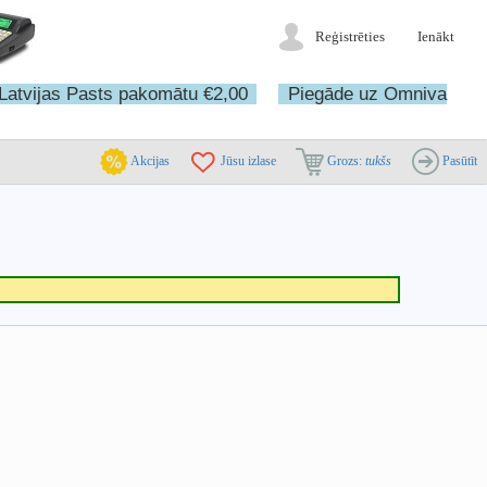
Reģistrēties
Ienākt
Latvijas Pasts pakomātu €2,00
Piegāde uz Omniva
Akcijas
Jūsu izlase
Grozs:
tukšs
Pasūtīt