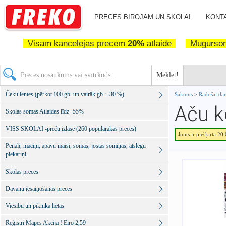
PRECES BIROJAM UN SKOLAI
KONTA
Visām kancelejas precēm
20%
atlaide
Mugurs
Meklēt!
Čeku lentes (pērkot 100.gb. un vairāk gb.: -30 %)
Sākums
>
Radošai da
Aču k
Skolas somas Atlaides līdz -55%
VISS SKOLAI -preču izlase (260 populārākās preces)
Jums ir piešķirta 20
Penāļi, maciņi, apavu maisi, somas, jostas somiņas, atslēgu
piekariņi
Skolas preces
Dāvanu iesaiņošanas preces
Viesību un piknika lietas
Reģistri Mapes Akcija ! Eiro 2,59