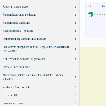
Ac
Papīrs un papīra preces
Rakstāmlietas un to piederumi
Ir noliktav
Rakstāmgalda piederumi
Radošai darbībai - hobijam
Dokumentu uzglabāšana un arhivēšana
Ekskluzīvās pildspalvas (Parker, Regal,Fuliwen,Waterman)
-20% atlaide
Konferenču un semināru organizēšanai
Sieviešu un vīriešu maki
Marķēšanas pistoles – uzlīmes, tekstilpistoles, uzlīmju
aplikātori
Veidlapas-Kases žurnāli
Sveces - 50%
Foto albumi. Rāmji