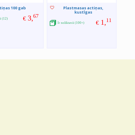
tiņas 100 gab
Plastmasas actiņas,
kustīgas
67
3,
€
ā (12)
11
1,
€
Ir noliktavā (100+)