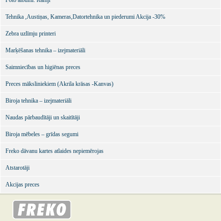
Foto albumi. Rāmji
Tehnika ,Austiņas, Kameras,Datortehnika un piederumi Akcija -30%
Zebra uzlīmju printeri
Marķēšanas tehnika – izejmateriāli
Saimniecības un higiēnas preces
Preces māksliniekiem (Akrila krāsas -Kanvas)
Biroja tehnika – izejmateriāli
Naudas pārbaudītāji un skaitītāji
Biroja mēbeles – grīdas segumi
Freko dāvanu kartes atlaides nepiemērojas
Atstarotāji
Akcijas preces