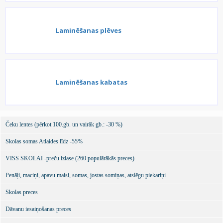
Laminēšanas plēves
Laminēšanas kabatas
Čeku lentes (pērkot 100.gb. un vairāk gb.: -30 %)
Skolas somas Atlaides līdz -55%
VISS SKOLAI -preču izlase (260 populārākās preces)
Penāļi, maciņi, apavu maisi, somas, jostas somiņas, atslēgu piekariņi
Skolas preces
Dāvanu iesaiņošanas preces