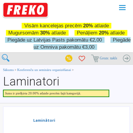
Pārslē
navigā
Visām kancelejas precēm
20%
atlaide
Mugursomām
30%
atlaide
Penāļiem
20%
atlaide
Piegāde uz Latvijas Pasts pakomātu €2,00
Piegāde
uz Omniva pakomātu €3,00
Grozs:
tukšs
Sākums
>
Konferenču un semināru organizēšanai
>
Laminatori
Jums ir piešķirta 20.00% atlaide precēm šajā kategorijā.
Laminātori