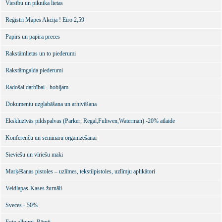
Viesību un piknika lietas
Reģistri Mapes Akcija ! Eiro 2,59
Papīrs un papīra preces
Rakstāmlietas un to piederumi
Rakstāmgalda piederumi
Radošai darbībai - hobijam
Dokumentu uzglabāšana un arhivēšana
Ekskluzīvās pildspalvas (Parker, Regal,Fuliwen,Waterman) -20% atlaide
Konferenču un semināru organizēšanai
Sieviešu un vīriešu maki
Marķēšanas pistoles – uzlīmes, tekstilpistoles, uzlīmju aplikātori
Veidlapas-Kases žurnāli
Sveces - 50%